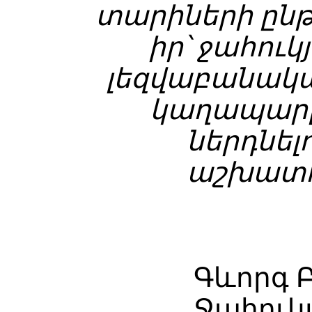
տարիների ընթ
իր՝ ջահու
լեզվաբանակա
կաղապարը
ներդնել
աշխատու
Գևորգ 
Ջահուկյ