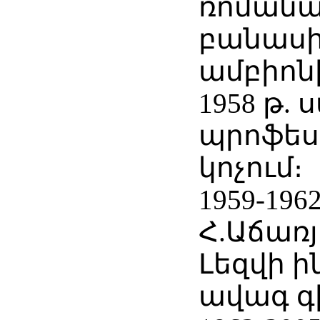
ռոման
բանասի
ամբիոնի
1958 թ. 
պրոֆես
կոչում։
1959-196
Հ.Աճառ
Լեզվի 
ավագ 