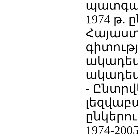
պատգա
1974 թ. 
Հայաս
գիտությ
ակադեմ
ակադեմ
- Ընտրվ
լեզվաբ
ընկերո
1974-200