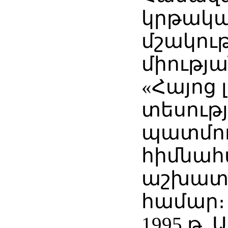
կրթակա
մշակու
միությ
«Հայոց 
տեսութ
պատմո
հիմնահ
աշխատ
համար։
1995 թ.