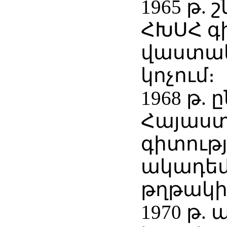
1965 թ. 
ՀԽՍՀ գ
վաստակ
կոչում։
1968 թ. 
Հայաս
գիտությ
ակադեմ
թղթակի
1970 թ.