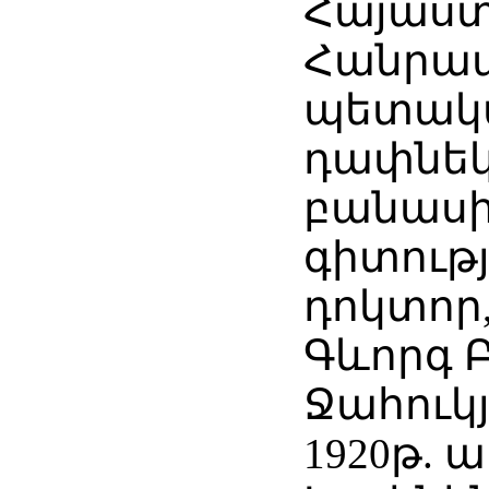
Հայաս
Հանրա
պետակ
դափնեկ
բանաս
գիտությ
դոկտոր
Գևորգ 
Ջահուկյ
1920թ. 