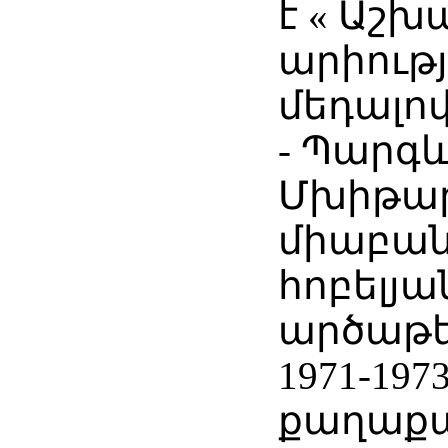
է « Աշ
արիութ
մեդալով
- Պարգ
Մխիթա
միաբան
հոբելյ
արծաթե
1971-19
քաղաքա