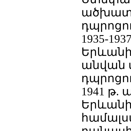
ածխատ
դպրոցո
1935-193
Երևանի
անվան 
դպրոցո
1941 թ.
Երևան
համալ
բանաս