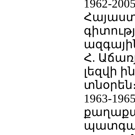
1962-200
Հայաս
գիտությ
ազգայի
Հ. Աճա
լեզվի 
տնօրեն
1963-19
քաղաքա
պատգա