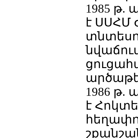
1985 թ.
է ՍՍՀՄ
տնտեսո
նվաճու
ցուցահ
արծաթե
1986 թ.
է Հոկտ
հեղափո
շքանշա