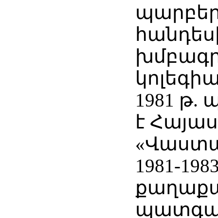
պարբե
հանդես
խմբագ
կոլեգիա
1981 թ.
է Հայա
«Վաստա
1981-19
քաղաքա
պատգա