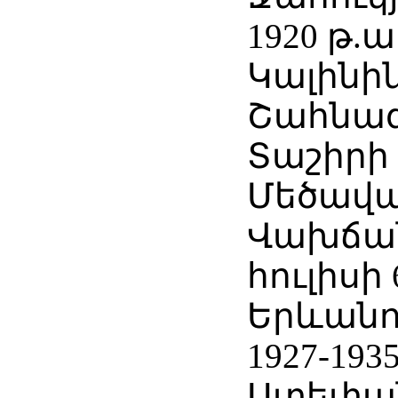
1920 թ.
Կալինին
Շահնազ
Տաշիրի
Մեծավան
Վախճանվ
հուլիսի 
Երևանու
1927-193
Ստեփա