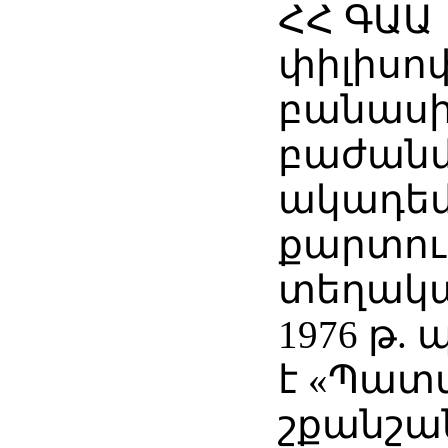
ՀՀ ԳԱԱ
փիլիսո
բանասի
բաժանմ
ակադեմ
քարտու
տեղակա
1976 թ.
է «Պատ
շքանշա