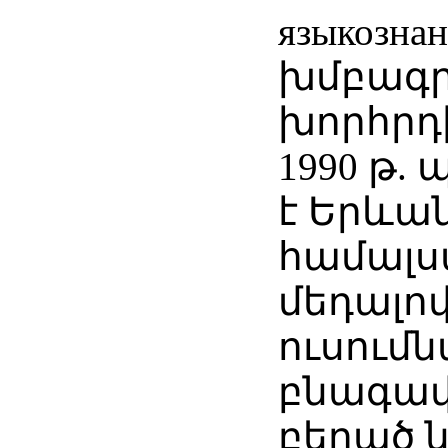
языкозн
խմբագ
խորհրդ
1990 թ.
է Երևա
համալ
մեդալո
ուսում
բնագավ
բերած 