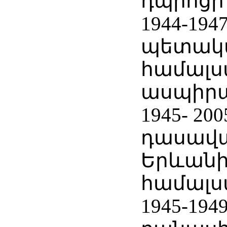
դպրոցի 
1944-19
պետակ
համալ
ասպիր
1945- 200
դասավա
Երևան
համալս
1945-194