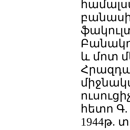
համալ
բանաս
ֆակուլ
Բանակո
և մոտ 
Հրազդ
միջնակ
ուսուցի
հետո Գ.
1944թ.