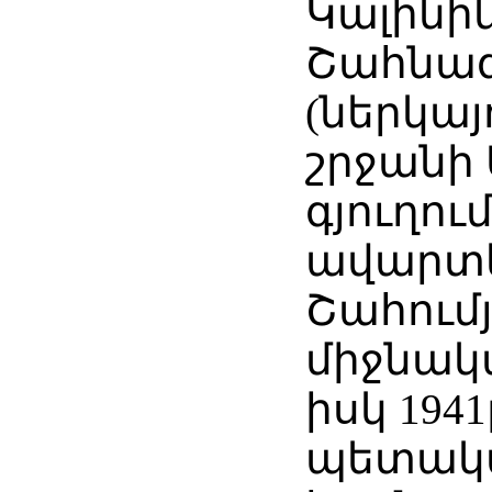
Կալինին
Շահնա
(ներկայ
շրջանի
գյուղում
ավարտե
Շահում
միջնակ
իսկ 194
պետակ