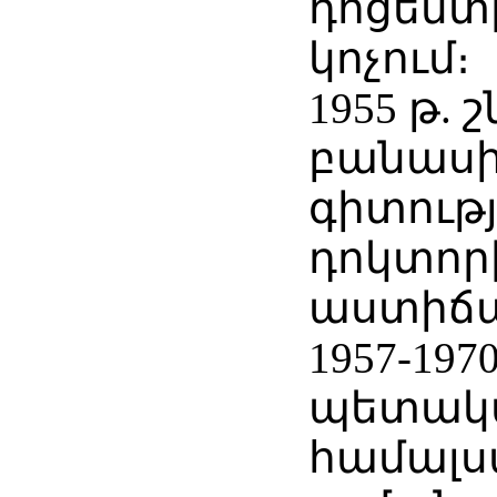
դոցենտ
կոչում։
1955 թ. 
բանաս
գիտությ
դոկտոր
աստիճ
1957-19
պետակ
համալ