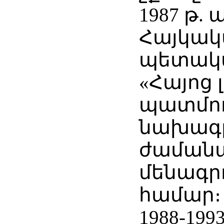
1987 թ.
Հայկակ
պետակ
«Հայոց 
պատմու
նախագ
ժաման
մենագր
համար։
1988-199