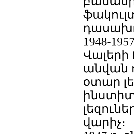
բանաս
ֆակուլ
դասախ
1948-19
Վալերի 
անվան 
օտար լե
ինստիտ
լեզունե
վարիչ։