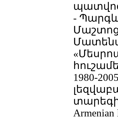
պատվոգ
- Պարգ
Մաշտոց
Մատեն
«Մեսրո
հուշամե
1980-200
լեզվաբ
տարեգիր
Armenian l