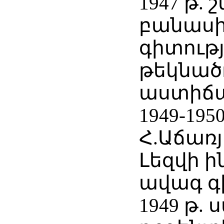
1947 թ. 
բանաս
գիտությ
թեկնած
աստիճ
1949-195
Հ.Աճառ
Լեզվի 
ավագ 
1949 թ. 