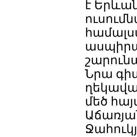
է Երևան
ուսումն
համալ
ասպիրա
շարուն
Նրա գ
ղեկավա
մեծ հայ
Աճառյան
Ջահուկ