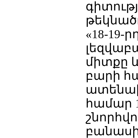
գիտությ
թեկնած
«18-19-ր
լեզվաբ
միտքը 
բարի հ
ատենա
համար 1
շնորհվո
բանաս