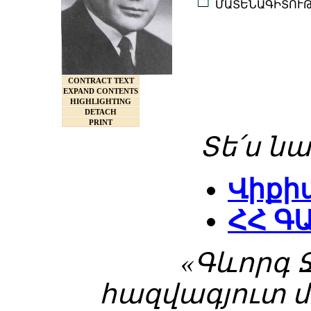
ՄԱՏԵՆԱԳԻՏՈՒ
CONTRACT TEXT
EXPAND CONTENTS
HIGHLIGHTING
DETACH
PRINT
Տե՛ս նա
Վիքի
ՀՀ Գ
«Գևորգ 
հազվագյուտ 