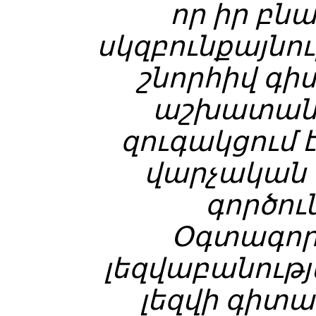
որ իր բն
սկզբունքայնո
շնորհիվ գ
աշխատանք
զուգակցում
վարչական
գործու
Օգտագոր
լեզվաբանութ
լեզվի գիտա