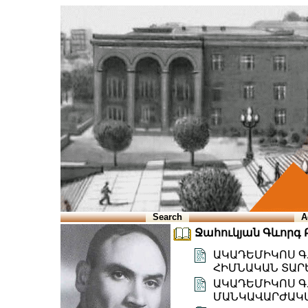
Search
A
Ջահուկյան Գևորգ Բե
ԱԿԱԴԵՄԻԿՈՍ Գ
ՀԻՄՆԱԿԱՆ ՏԱՐ
ԱԿԱԴԵՄԻԿՈՍ Գ.
ՄԱՆԿԱՎԱՐԺԱԿԱ