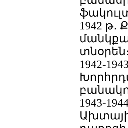
ֆակուլ
1942 թ․
մանկքա
տնօրեն
1942-194
Խորհրդ
բանակո
1943-194
Ախտայի