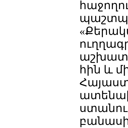
հաջողո
պաշտպա
«Քերակ
ուղղագ
աշխատո
հին և 
Հայաստ
ատենախ
ստանու
բանաս