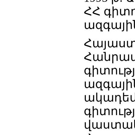
ՀՀ գիտ
ազգայի
Հայաս
Հանրա
գիտությ
ազգայի
ակադեմ
գիտութ
վաստակ