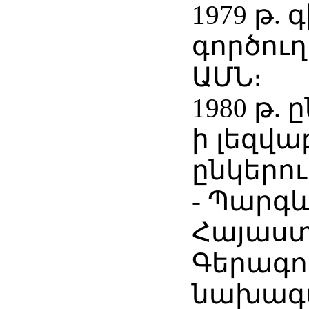
1979 թ.
գործուղ
ԱՄՆ։
1980 թ. 
ի լեզվ
ընկերո
- Պարգ
Հայաս
Գերագո
նախագ