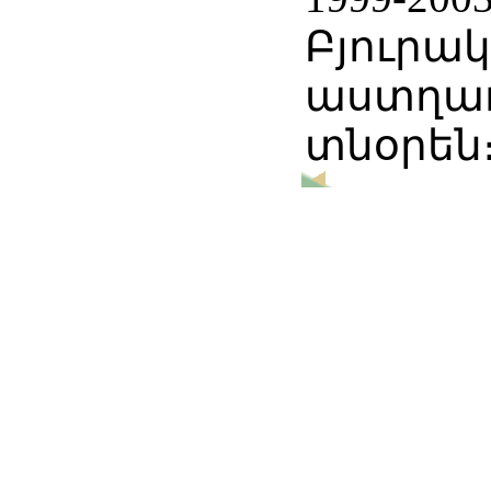
Բյուրա
աստղա
տնօրեն