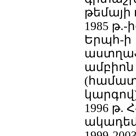
թեմայի
1985 թ.
Երպհ-ի
աստղա
ամբիոն
(համատ
կարգով)
1996 թ. 
ակադեմ
1999-200