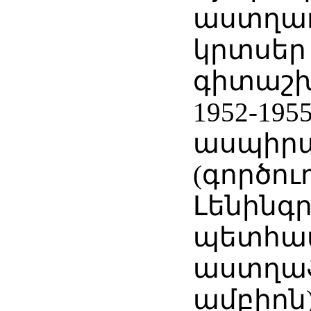
աստղա
կրտսեր
գիտաշ
1952-195
ասպիր
(գործուղ
Լենինգ
պետհա
աստղա
ամբիոն)