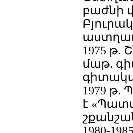
բաժնի վ
Բյուրա
աստղա
1975 թ. 
մաթ. գի
գիտակա
1979 թ.
է «Պատ
շքանշա
1980-198