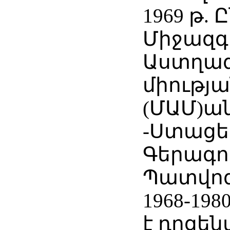
1969 թ. 
Միջազգ
Աստղա
միությ
(ՄԱՄ)ա
-Ստացել
Գերագո
Պատվոգ
1968-198
է դոցե