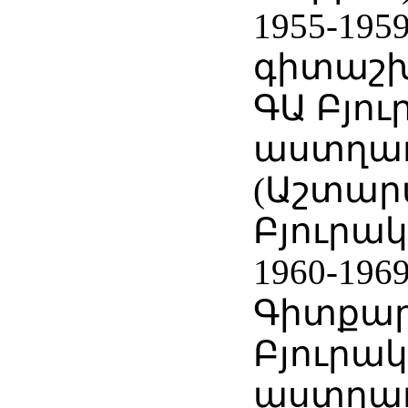
1955-19
գիտաշխ
ԳԱ Բյո
աստղա
(Աշտարա
Բյուրակ
1960-196
Գիտքար
Բյուրա
աստղա