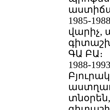
աստիճ
1985-19
վարիչ,
գիտաշ
ԳԱ ԲԱ։
1988-199
Բյուրա
աստղա
տնօրեն
գիտաշ