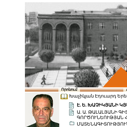
Որոնում
Խաչիկյան Էդուարդ Երեմի
Է. Ե. ԽԱՉԻԿՅԱՆԻ 
Ա. Ա. ԹԱԼԱԼՅԱՆԻ 
ԳՈՐԾՈՒՆԵՈՒԹՅԱՆ 
ՄԱՏԵՆԱԳԻՏՈՒԹՅՈՒ