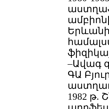
աստղա
ամբիոն
Երևան
համալ
ֆիզիկա
–Ավագ
ԳԱ Բյո
աստղա
1982 թ. 
պրոֆես