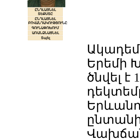
ԸՆԴԼԱՅՆԵԼ
ՏԵՔՍՏԸ
ԸՆԴԼԱՅՆԵԼ
ԲՈՎԱՆԴԱԿՈՒԹՅՈՒՆԸ
ԳՈՒՆԱՓՈԽՈՒՄ
ԱՌԱՆՁՆԱՑՆԵԼ
Տպել
Ակադեմ
Երեմի 
ծնվել է 1
դեկտեմբ
Երևանո
ընտանի
Վախճանվ