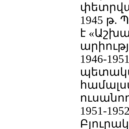
փետրվա
1945 թ.
է «Աշխ
արիությ
1946-19
պետակ
համալ
ուսանող
1951-19
Բյուրա