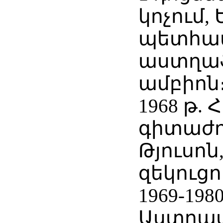
կոչում,
պետհա
աստղա
ամբիոն
1968 թ. 
գիտաժո
Թյուսոն
զեկուցո
1969-198
Աստղա