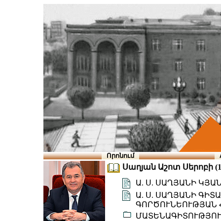
Որոնում
Սաղյան Աշոտ Սերոբի (1
Ա. Ս. ՍԱՂՅԱՆԻ ԿՅ
Ա. Ս. ՍԱՂՅԱՆԻ ԳԻ
ԳՈՐԾՈՒՆԵՈՒԹՅԱՆ 
ՄԱՏԵՆԱԳԻՏՈՒԹՅՈ