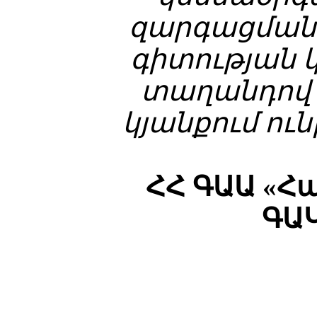
զարգացման 
գիտության 
տաղանդով
կյանքում ու
ՀՀ ԳԱԱ «Հ
ԳԱ