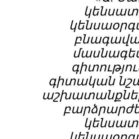
կենսատ
կենսաօրգ
բնագավա
մասնագետ
գիտությո
գիտական նշա
աշխատանքներո
բարձրարժեք
կենսատ
կենսաօրգ