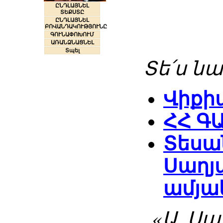
ԸՆԴԼԱՅՆԵԼ
ՏԵՔՍՏԸ
ԸՆԴԼԱՅՆԵԼ
ԲՈՎԱՆԴԱԿՈՒԹՅՈՒՆԸ
ԳՈՒՆԱՓՈԽՈՒՄ
ԱՌԱՆՁՆԱՑՆԵԼ
Տպել
Տե՛ս նա
Վիքի
ՀՀ Գ
Տեսան
Սաղյա
ամյա
«Ա. Սա