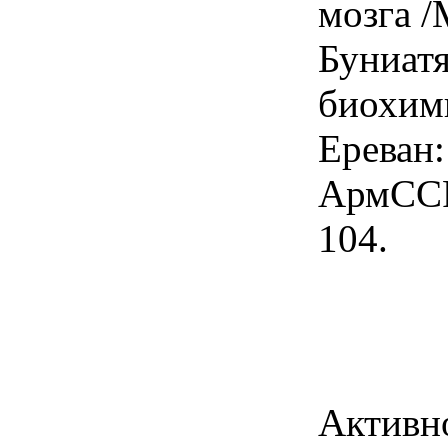
мозга /
Буниат
биохими
Ереван:
АрмССР,
104.
Активн