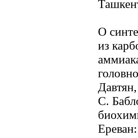
Ташкент
О синте
из карб
аммиака
головно
Давтян,
С. Бабл
биохими
Ереван: