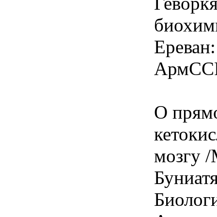
Геворк
биохими
Ереван:
АрмССР
О прям
кетокис
мозгу /
Буниатя
Биолог