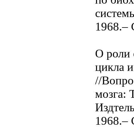
системы
1968.– 
О роли
цикла и
//Вопр
мозга: Т
Издтел
1968.– 