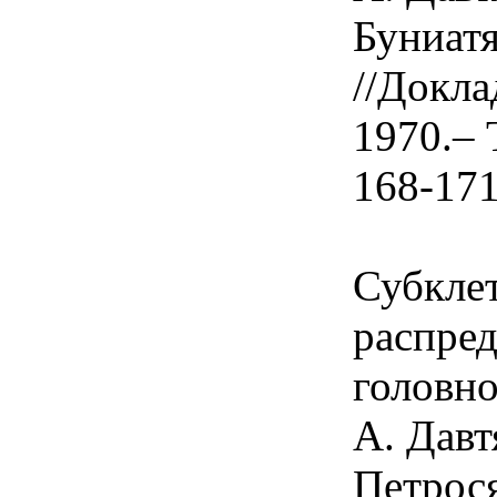
Буниатя
//Докл
1970.– 
168-171
Субкле
распред
головно
А. Давт
Петрося