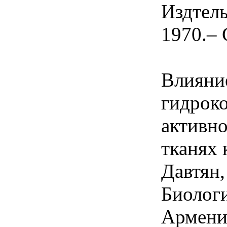
Издтел
1970.– 
Влияни
гидроко
активно
тканях 
Давтян,
Биолог
Армении