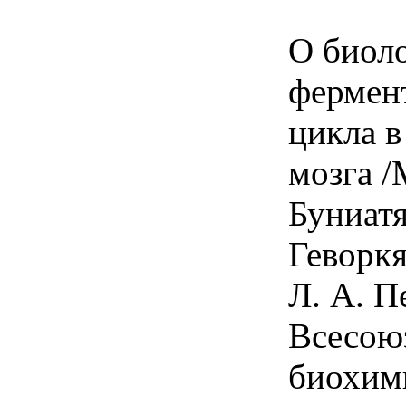
О биол
фермен
цикла в
мозга /
Буниатя
Геворкя
Л. А. П
Всесою
биохим