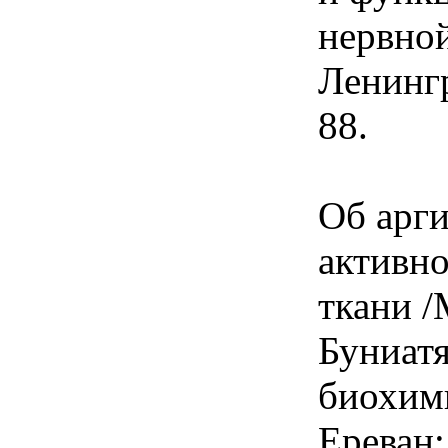
нервно
Ленингр
88.
Об арг
активно
ткани /
Буниат
биохими
Ереван: