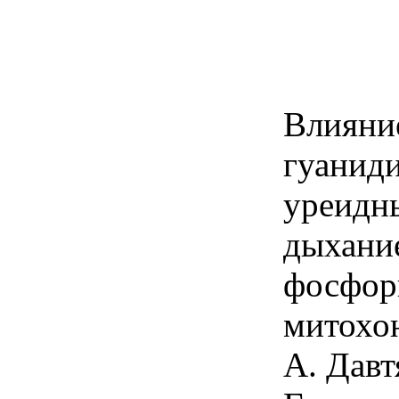
Влияни
гуанид
уреидн
дыхани
фосфор
митохо
А. Давт