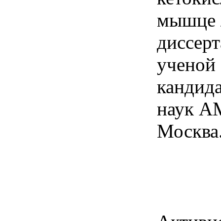
мышце 
диссерт
ученой 
кандид
наук А
Москва.