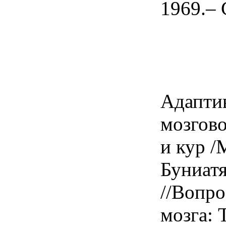
1969.– 
Адапти
мозгов
и кур /
Буниатя
//Вопр
мозга: Т