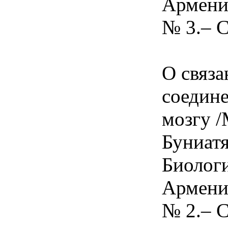
Армении
№ 3.– С
О связ
соедине
мозгу /
Буниатя
Биолог
Армении
№ 2.– С