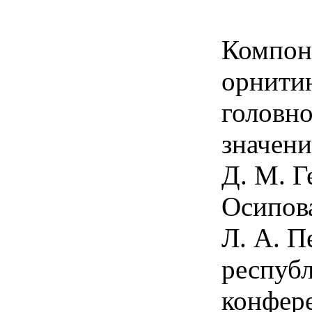
Компон
орнитин
головно
значени
Д. М. Г
Осипова
Л. А. П
республ
конфер