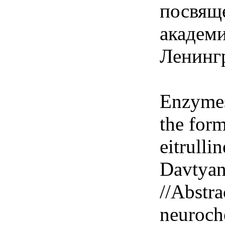
посвящ
академи
Ленингр
Enzymes
the form
eitrulli
Davtyan
//Abstra
neuroch