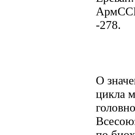
АрмССР,
-278.
О знач
цикла 
головно
Всесою
по био