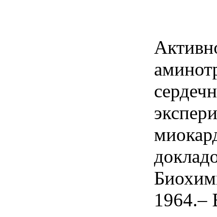
Активн
аминот
сердеч
экспер
миокард
докладо
Биохими
1964.– 