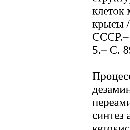
клеток
крысы 
СССР.– 
5.– С. 
Процес
дезами
переам
синтез 
кетокис