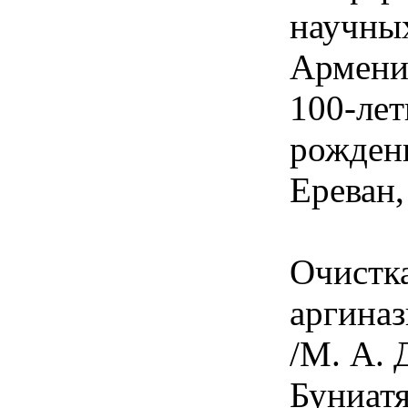
научны
Армени
100-лет
рождени
Ереван,
Очистка
аргиназ
/М. А. 
Буниат