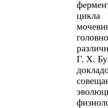
фермен
цикла
мочеви
головно
различн
Г. Х. Б
докладо
совеща
эволюц
физиол