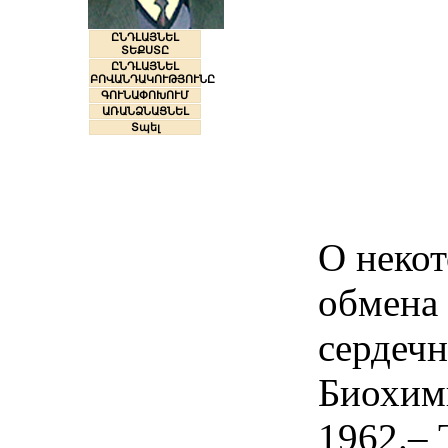
ԸՆԴԼԱՅՆԵԼ
ՏԵՔՍՏԸ
ԸՆԴԼԱՅՆԵԼ
ԲՈՎԱՆԴԱԿՈՒԹՅՈՒՆԸ
ԳՈՒՆԱՓՈԽՈՒՄ
ԱՌԱՆՁՆԱՑՆԵԼ
Տպել
О неко
обмена
сердечн
Биохим
1962.– Т