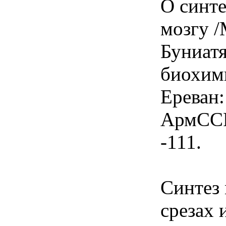
О синте
мозгу /
Буниат
биохими
Ереван:
АрмССР,
-111.
Синтез
срезах 