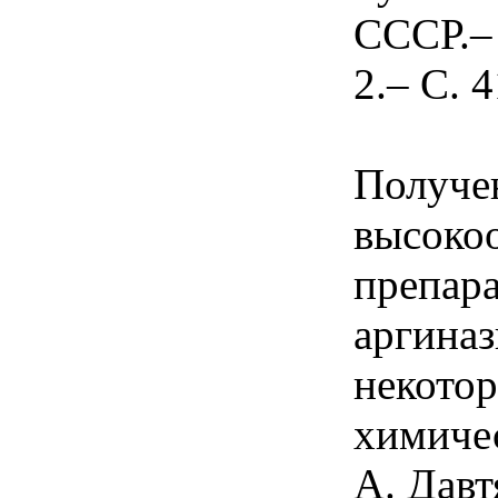
СССР.– 
2.– С. 
Получе
высоко
препара
аргиназ
некотор
химичес
А. Давт