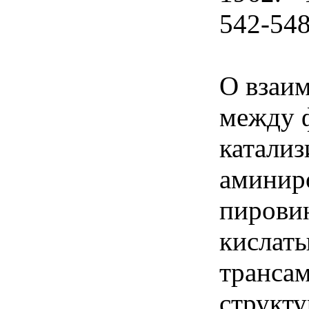
542-548
О взаи
между 
катали
аминир
пирови
кислаты
транса
структ