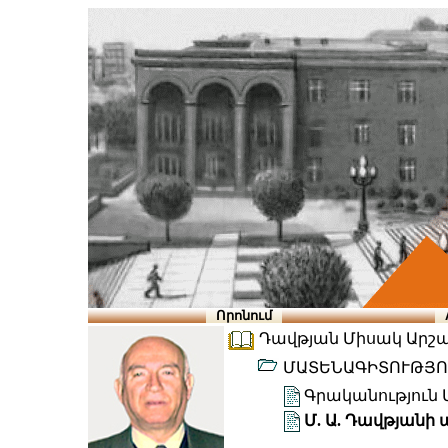
Որոնում
Դավթյան Միսակ Արշամի
ՄԱՏԵՆԱԳԻՏՈՒԹՅՈ
Գրականություն Մ
Մ. Ա. Դավթյանի