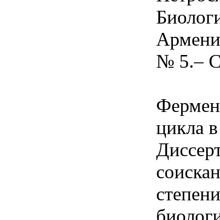
Биолог
Армении
№ 5.– С
Фермен
цикла в
Диссерт
соиска
степени
биолог