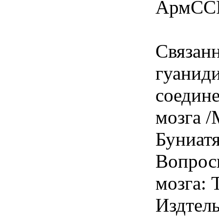
АрмССР,
Связан
гуанид
соедин
мозга /
Буниатя
Вопрос
мозга: Т
Издтел