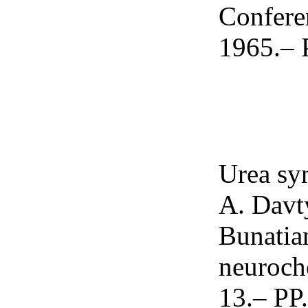
Confere
1965.– P
Urea syn
A. Davt
Bunatian
neuroch
13.– PP.