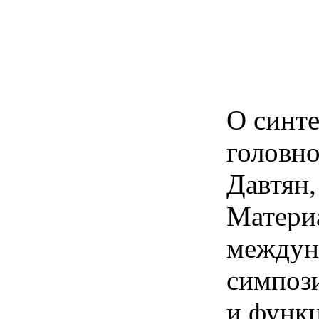
О синте
головно
Давтян,
Матери
междун
симпоз
и функ