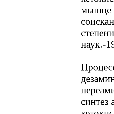
мышце 
соиска
степени
наук.-1
Процес
дезами
переам
синтез 
кетокис