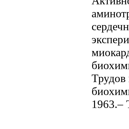
Активн
аминот
сердеч
экспер
миокар
биохим
Трудов 
биохим
1963.– Т