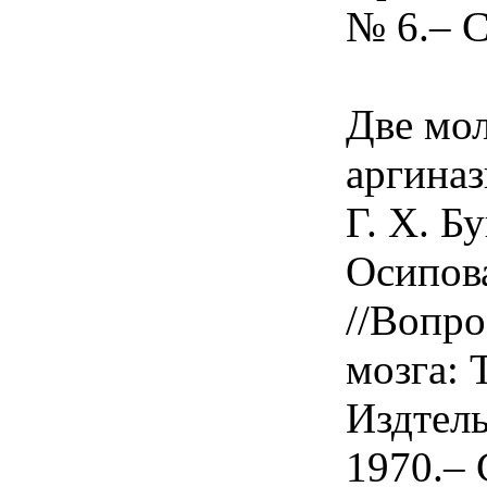
№ 6.– С
Две мо
аргиназ
Г. Х. Б
Осипова
//Вопр
мозга: Т
Издтел
1970.– 