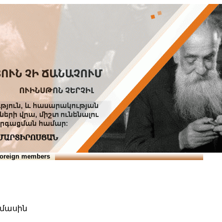
Տուն
Օգնություն
ՆԱԽԱՊԱՏՎՈՒԹՅՈՒՆՆԵՐ
oreign members
 մասին