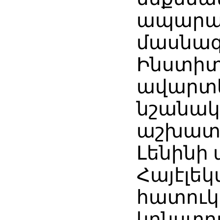
ապարա
մասնագ
Ինստիտ
ավարտե
նշանակվ
աշխատա
Լենինի
Հայէլե
հատուկ
կոնստր