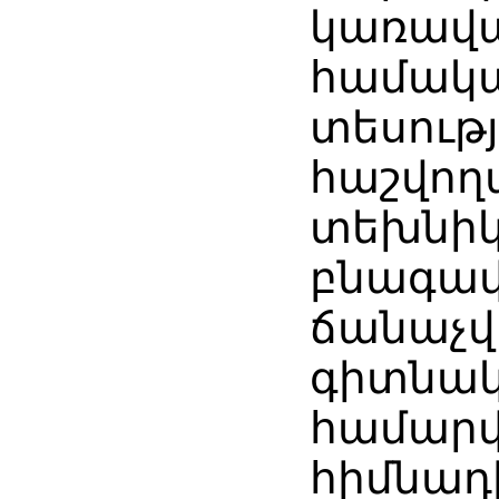
կառավ
համակ
տեսութ
հաշվող
տեխնիկ
բնագավ
ճանաչ
գիտնակ
համարվ
հիմնադ