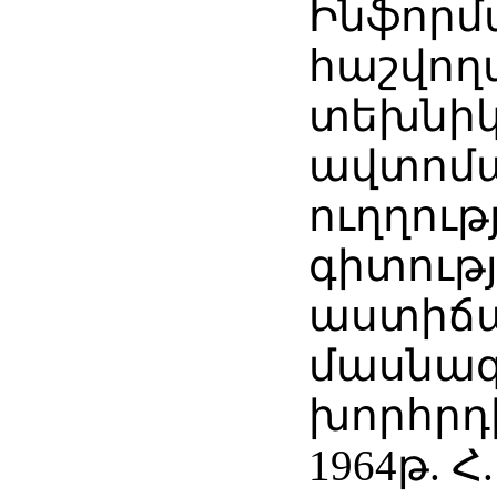
Ինֆորմ
հաշվող
տեխնի
ավտոմ
ուղղութ
գիտութ
աստիճա
մասնա
խորհրդ
1964թ. Հ