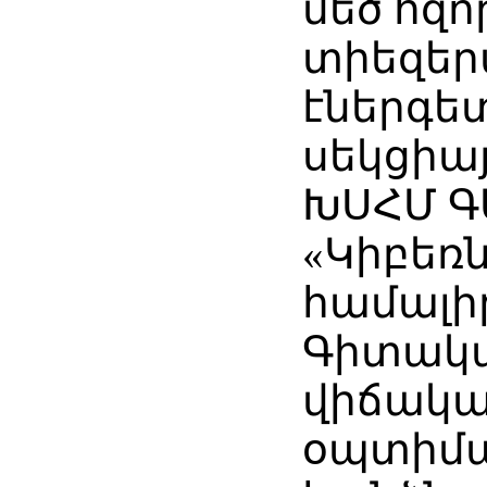
մեծ հզո
տիեզե
էներգե
սեկցիայ
ԽՍՀՄ Գ
«Կիբեռ
համալի
Գիտակա
վիճակա
օպտիմ