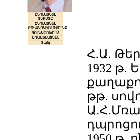
ԸՆԴԼԱՅՆԵԼ
ՏԵՔՍՏԸ
ԸՆԴԼԱՅՆԵԼ
ԲՈՎԱՆԴԱԿՈՒԹՅՈՒՆԸ
ԳՈՒՆԱՓՈԽՈՒՄ
ԱՌԱՆՁՆԱՑՆԵԼ
Տպել
Հ.Ա. Թեր
1932 թ.
քաղաքու
թթ. սով
Ա.Հ.Մռա
դպրոցո
1950 թ. 