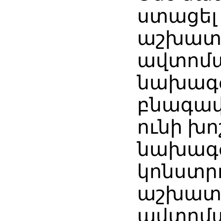
ստացել
աշխատ
ավտոմ
նախագ
բնագավ
ունի խո
նախագ
կոնստր
աշխատ
ավտոմ