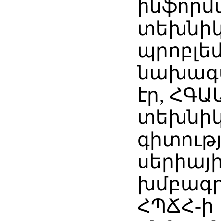
ինֆորմ
տեխնիկ
պրոբլե
նախագ
էր, ՀԳԱ
տեխնի
գիտությ
սերիայ
խմբագր
ՀՊՃՀ-ի