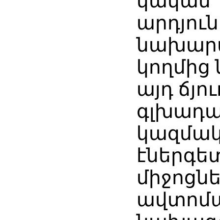
կական
արդյու
նախար
կողմից
այդ ճյո
գլխադա
կազմակ
էներգե
միջոցն
ավտոմ