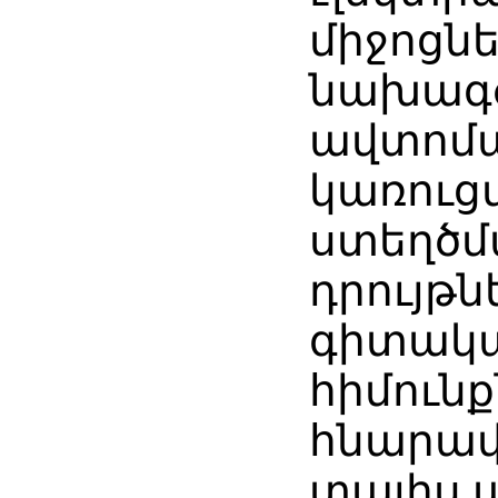
միջոցն
նախագ
ավտոմ
կառուց
ստեղծմ
դրույթն
գիտակ
հիմունք
հնարավո
տալիս 