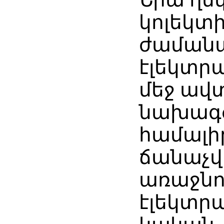
կոլեկտ
ժամանա
էլեկտր
մեջ ա
նախագ
համալի
ճանաչ
առաջնո
էլեկտր