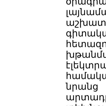
ծրագրա
լայնամ
աշխատ
գիտակ
հետազո
խթանմ
էլեկտր
համակա
նրանց
արտադր