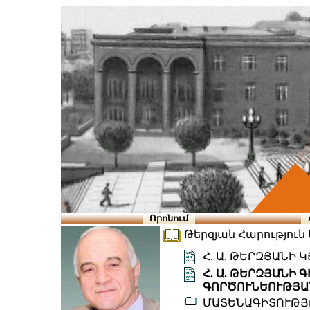
Որոնում
Թերզյան Հարություն Ա
Հ. Ա. ԹԵՐԶՅԱՆԻ
Հ. Ա. ԹԵՐԶՅԱՆԻ
ԳՈՐԾՈՒՆԵՈՒԹՅԱ
ՄԱՏԵՆԱԳԻՏՈՒԹՅ