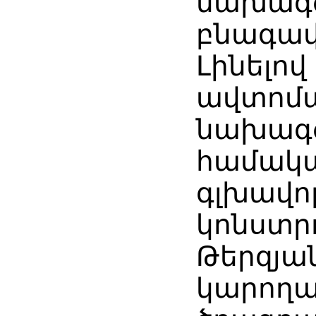
նախագ
բնագավ
Լինելով
ավտոմ
նախագ
համակ
գլխավո
կոնստրո
Թերզյա
կարողա