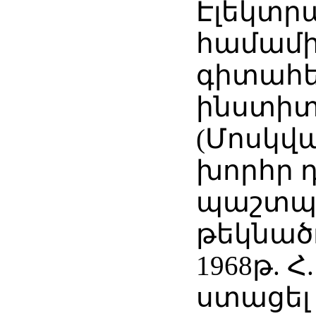
Էլեկտր
համամի
գիտահ
ինստիտ
(Մոսկվ
խորհր դ
պաշտպա
թեկնած
1968թ. Հ
ստացել