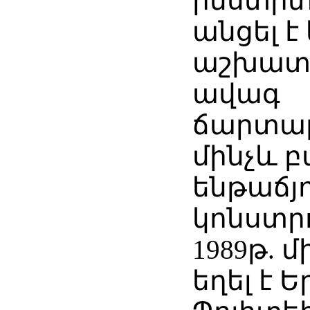
ինստիտ
անցել 
աշխատա
ավագ
ճարտա
մինչև բ
ենթաճյ
կոնստր
1989թ. մ
եղել է 