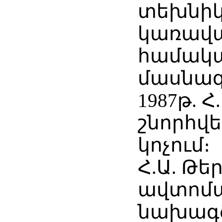
տեխնի
կառավ
համակա
մասնագ
1987թ. 
շնորհվե
կոչում։
Հ.Ա. Թե
ավտոմ
նախագ