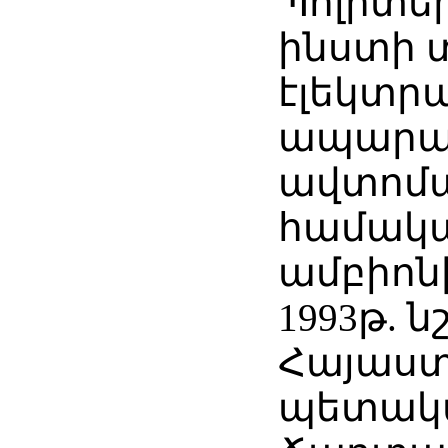
Պոլիտե
ինստի 
էլեկտր
ապարա
ավտոմ
համակա
ամբիոն
1993թ. 
Հայաս
պետակ