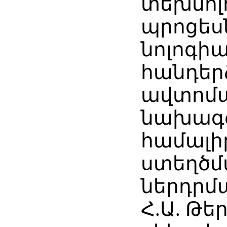
տեխնոլ
պրոցես
նոլոգի
հանդեր
ավտոմ
նախագ
համալի
ստեղծմ
ներդրմ
Հ.Ա. Թե