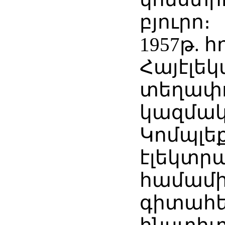
բյուրո։
1957թ. 
Հայէլե
տեղափո
կազմա
Կոմպլե
էլեկտր
համամի
գիտահ