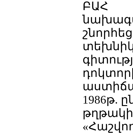
ԲԱՀ
նախագա
շնորհեց
տեխնի
գիտությ
դոկտոր
աստիճ
1986թ. 
թղթակի
«Հաշվո