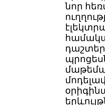
նոր հե
ուղղութ
էլեկտր
համակ
դաշտեր
պրոցես
մաթեմ
մոդելա
օրիգինա
երևույթ