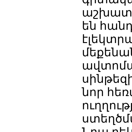
աշխատա
են հան
էլեկտր
մեքենա
ավտոմ
սինթեզ
նոր հե
ուղղութ
ստեղծմ
Նրա ղե