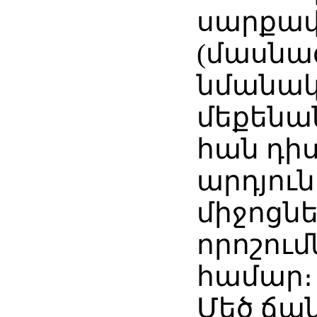
սարքավ
(մասն
նմանակ
մեքենան
հան դիս
արդյու
միջոցն
որոշում
համար։
Մեծ ճան