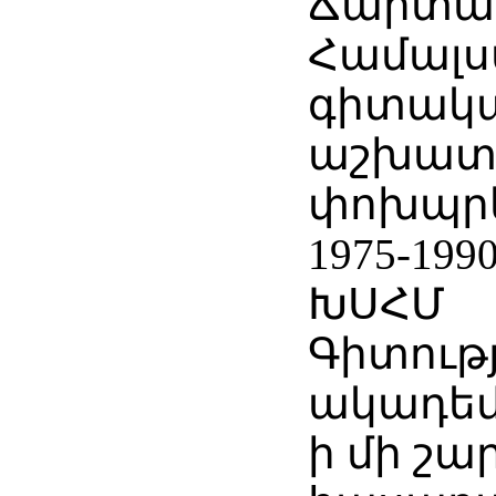
Ճարտա
Համալ
գիտակ
աշխատա
փոխպրե
1975-199
ԽՍՀՄ
Գիտութ
ակադեմ
ի մի շա