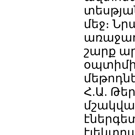
տեսթյա
մեջ։ Նր
առաջադ
շարք ա
օպտիմի
մեթոդնե
Հ.Ա. Թե
մշակվա
էներգե
էլեկտր