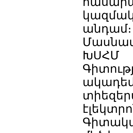
հասար
կազմակ
անդամ։
Մասնավ
ԽՍՀՄ
Գիտութ
ակադեմ
տիեզեր
էլեկտր
Գիտակա