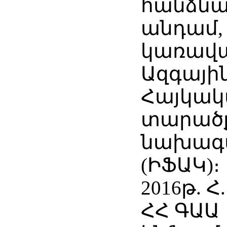
հանձնա
անդամ
կառավ
Ազգայի
Հայկա
տարածք
նախագ
(ԻՖԱԿ)։
2016թ. Հ
ՀՀ ԳԱԱ