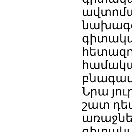
ավտոմ
նախագ
գիտակ
հետազո
համակ
բնագավ
Նրա յո
շատ դե
առաջնե
գիտակ