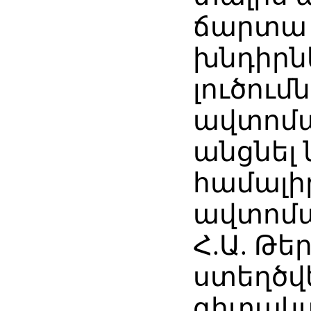
ճարտա
խնդիրն
լուծում
ավտոմ
անցնել
համալի
ավտոմ
Հ.Ա. Թե
ստեղծվե
գիտակա