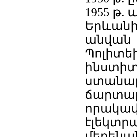
1955 թ.
Երևանի
անվան
Պոլիտե
ինստիտ
ստանալ
ճարտա
որակավ
էլեկտր
մեքենա