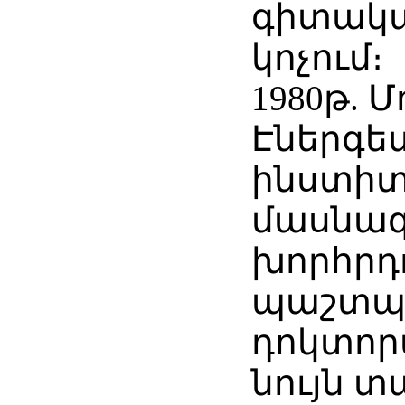
գիտակ
կոչում։
1980թ. 
Էներգե
ինստիտ
մասնա
խորհրդ
պաշտպա
դոկտոր
նույն 