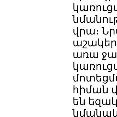
կառուց
նմանու
վրա։ Նր
աշակեր
առա ջա
կառուց
մոտեցմ
հիման 
են եզա
նմանակ