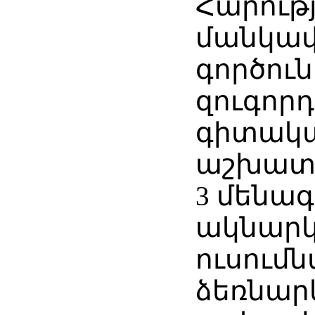
Հարությ
մանկա
գործուն
զուգորդ
գիտակ
աշխատա
3 մենագ
ակնարկի
ուսում
ձեռնար