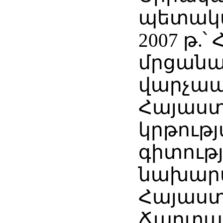
պետակ
2007 թ.
մրցանակ
վարչապ
Հայաս
կրթությ
գիտութ
նախարա
Հայաս
Ճարտա