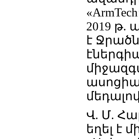
«ArmTech
2019 թ.
է Ջրած
էներգի
միջազգ
ասոցիա
մեդալով
Վ. Մ. Հ
եղել է 