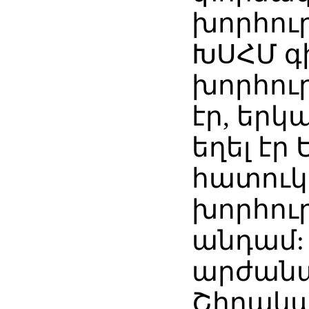
խորհու
ԽՍՀՄ 
խորհու
էր, եր
եղել էր
հատուկ
խորհու
անդամ: 
արժանա
Շիրակա