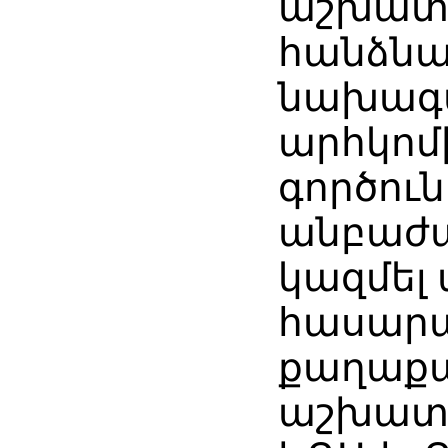
աշխատ
հանձնա
նախագա
արհկոմ
գործուն
անբաժա
կազմել
հասար
քաղաք
աշխատա