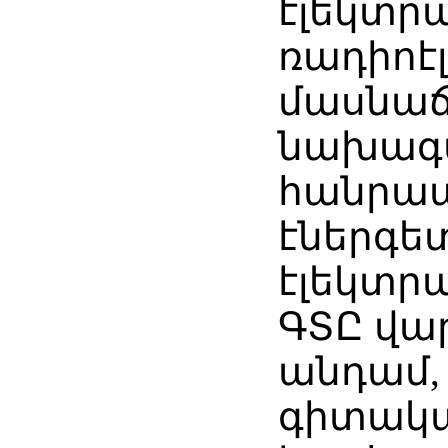
էլեկտր
ռադիոէ
մասնաճ
նախագ
հանրա
էներգե
էլեկտր
ԳՏԸ վա
անդամ, 
գիտակ