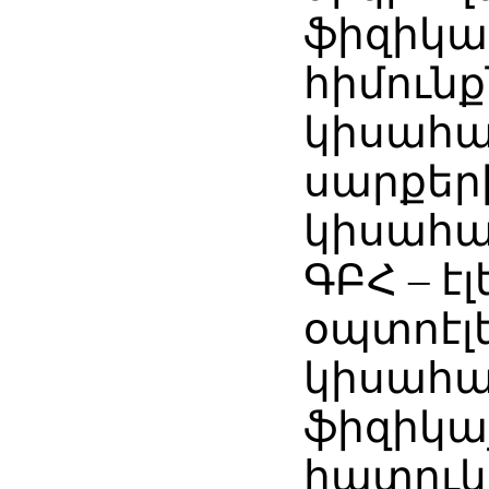
ֆիզիկ
հիմունք
կիսահա
սարքեր
կիսահա
ԳԲՀ – է
օպտոէլ
կիսահա
ֆիզիկայ
հատուկ