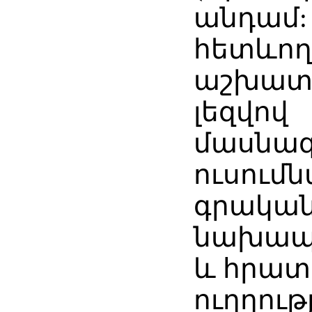
անդամ:
հետևող
աշխատե
լեզվով
մասնա
ուսում
գրական
նախապ
և հրա
ուղղությ