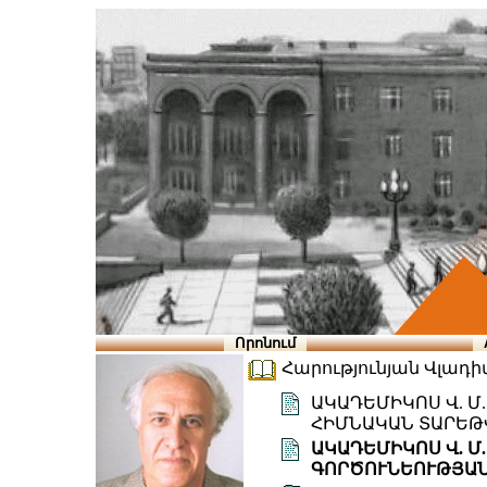
Որոնում
Հարությունյան Վլադիմի
ԱԿԱԴԵՄԻԿՈՍ Վ. Մ
ՀԻՄՆԱԿԱՆ ՏԱՐԵԹ
ԱԿԱԴԵՄԻԿՈՍ Վ. Մ
ԳՈՐԾՈՒՆԵՈՒԹՅԱՆ