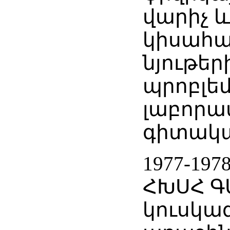
վարիչ 
կիսահա
նյութեր
պրոբլե
լաբորա
գիտակա
1977-197
ՀԽՍՀ Գ
կուսկա