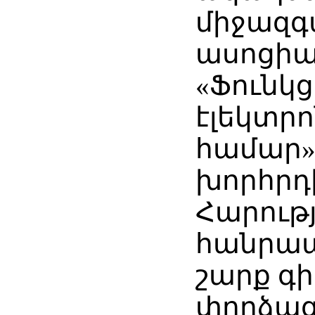
միջազգ
ասոցիա
«Ֆունկց
էլեկտր
համար»
խորհրդի
Հարությ
հանրապ
շարք գ
փորձա