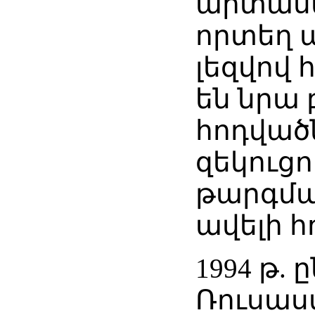
արտասա
որտեղ 
լեզվով
են նրա
հոդվածն
զեկուցո
թարգման
ավելի հ
1994 թ. 
Ռուսաս