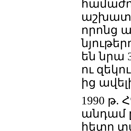
համաժո
աշխատա
որոնց 
նյութեր
են նրա 
ու զեկու
ից ավել
1990 թ.
անդամ 
հետո տպ