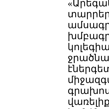
«Արեգա
տարրեր
ամսագ
խմբագ
կոլեգի
ջրածնա
էներգե
միջազգ
գրախոս
վառելի