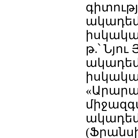
գիտությ
ակադեմ
իսկակա
թ.՝ Նյու
ակադեմ
իսկակա
«Արար
միջազգ
ակադեմ
(Ֆրանս