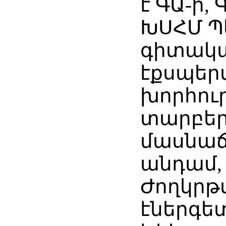
է ԳԱ-ի,
ԽՍՀՄ Պ
գիտակ
էքսպեր
խորհուր
տարբե
մասնաճ
անդամ,
Ժողկրթ
էներգե