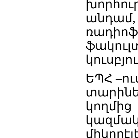
խորհու
անդամ,
ռադիոֆ
ֆակուլ
կուսբյո
ԵՊՀ –ո
տարինե
կողմից
կազմակ
միկրոէ