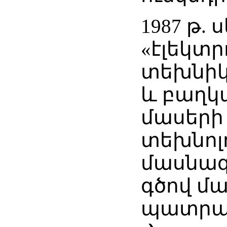
1987 թ. 
«էլեկտր
տեխնիկ
և բաղկ
մասերի
տեխնոլ
մասնագ
գծով մ
պատրաս