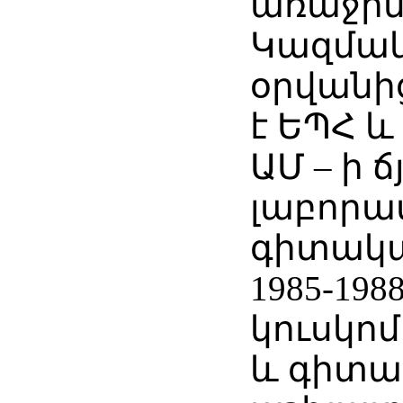
առաջին
Կազմա
օրվանից 
է ԵՊՀ և
ԱՄ – ի ճ
լաբորա
գիտակա
1985-198
կուսկո
և գիտ