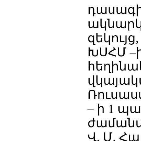
դասագիր
ակնարկ,
զեկույց
ԽՍՀՄ –
հեղինա
վկայակ
Ռուսաս
– ի 1 պ
ժամանա
Վ. Մ. Հ