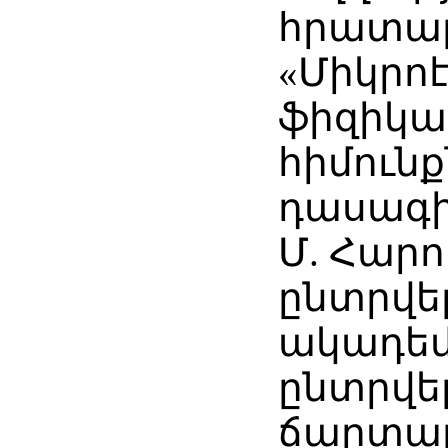
հրատար
«Միկրո
ֆիզիկ
հիմունք
դասագիր
Մ. Հարո
ընտրվել
ակադեմ
ընտրվել
ճարտա