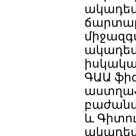
ակադեմ
ճարտա
միջազգ
ակադեմ
իսկակա
ԳԱԱ ֆի
աստղա
բաժանմո
և Գիտու
ակադեմ