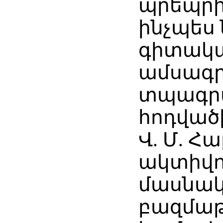
պրեպրի
ինչպես
գիտակ
ամսագր
տպագրվ
հոդվածի
Վ. Մ. Հ
ակտիվո
մասնակց
բազմա