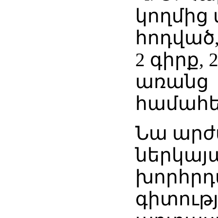
կողմից 
հոդված,
2 գիրք,
առանց
համահե
Նա արժ
ներկայա
խորհրդ
գիտությ