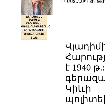
ՄԱՏԵՆԱԳԻՏՈՒԹՅ
ԸՆԴԼԱՅՆԵԼ
ՏԵՔՍՏԸ
ԸՆԴԼԱՅՆԵԼ
ԲՈՎԱՆԴԱԿՈՒԹՅՈՒՆԸ
ԳՈՒՆԱՓՈԽՈՒՄ
ԱՌԱՆՁՆԱՑՆԵԼ
Տպել
Վլադիմի
Հարությ
է 1940 թ.
գերազա
Կիևի
պոլիտ