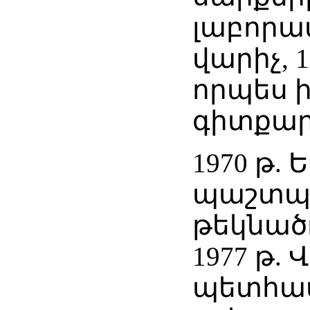
լաբորա
վարիչ, 1
որպես 
գիտքար
1970 թ. 
պաշտպա
թեկնած
1977 թ. 
պետհամ