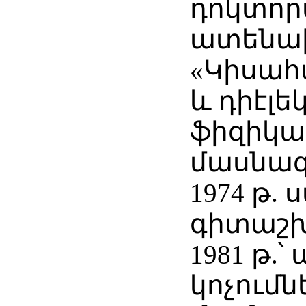
դոկտո
ատենախ
«Կիսահ
և դիէլե
ֆիզիկա
մասնագ
1974 թ.
գիտաշխ
1981 թ.
կոչումն