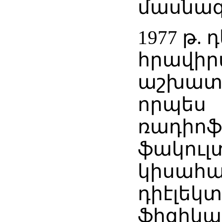
մասնագ
1977 թ.
հրավիրվ
աշխատ
որպես
ռադիոֆ
ֆակուլ
կիսահա
դիէլեկ
ֆիզիկա