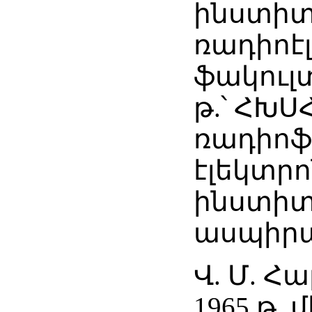
ինստիտ
ռադիոէ
ֆակուլտ
թ.՝ ՀԽՍ
ռադիոֆ
էլեկտր
ինստիտ
ասպիրա
Վ. Մ. Հ
1965 թ. 