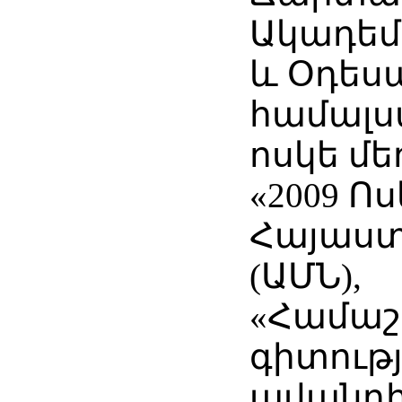
Ակադեմ
և Օդես
համալս
ոսկե մե
«2009 Ո
Հայաստ
(ԱՄՆ),
«Համաշ
գիտութ
ավանդի 