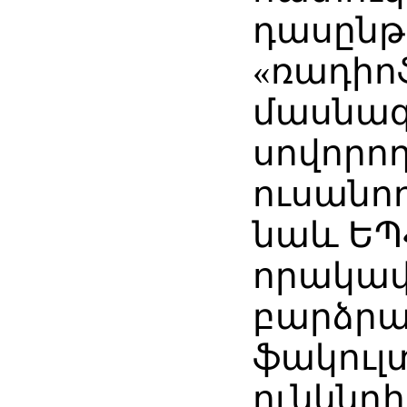
դասընթ
«ռադիո
մասնագ
սովորո
ուսանող
նաև ԵՊՀ
որակա
բարձր
ֆակուլ
ունկնդ