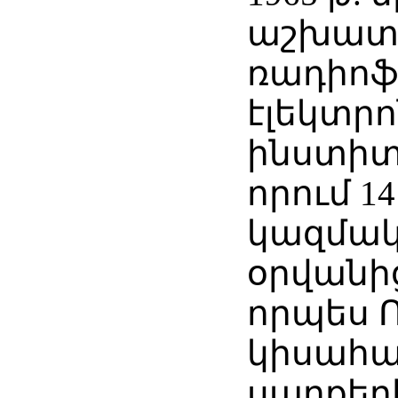
աշխատե
ռադիոֆ
էլեկտր
ինստիտ
որում 1
կազմա
օրվանից 
որպես Ռ
կիսահա
սարքեր