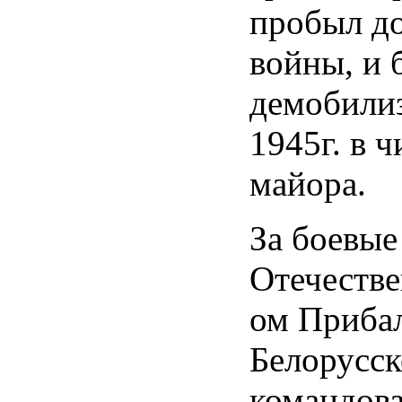
пробыл д
войны, и 
демобилиз
1945г. в 
майора.
За боевые
Отечестве
ом Прибал
Белорусс
командов