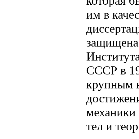
которая б
им в каче
диссертац
защищена 
Институт
СССР в 19
крупным 
достижени
механики
тел и тео