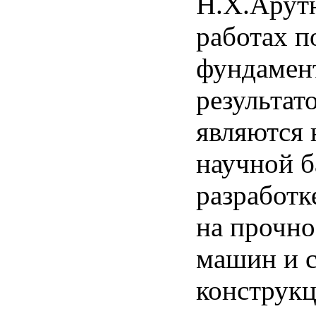
Н.Х.Арут
работах п
фундамен
результат
являются 
научной б
разработк
на прочно
машин и 
конструкц