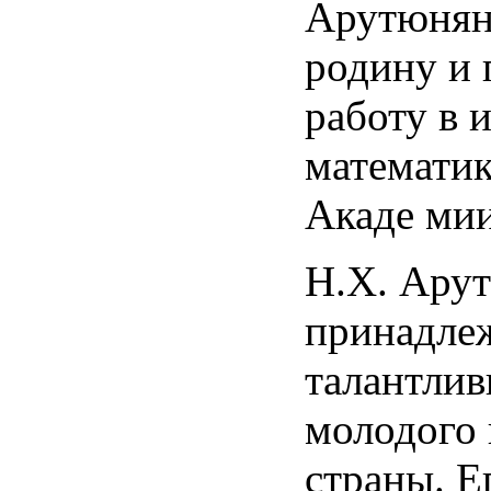
Арутюнян
родину и 
работу в 
математик
Акаде ми
Н.Х. Ару
принадлеж
талантлив
молодого
страны. Е