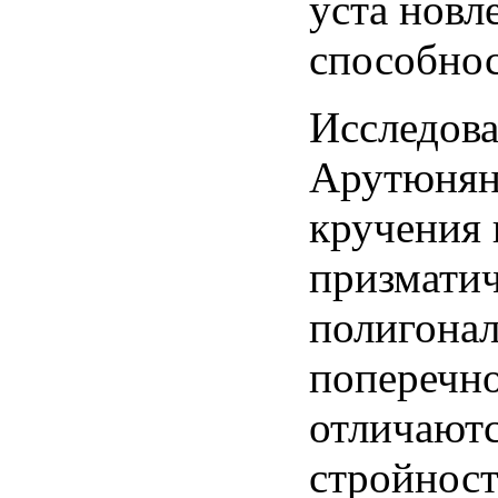
уста новл
способнос
Исследова
Арутюнян
кручения 
призмати
полигона
поперечно
отличаютс
стройност