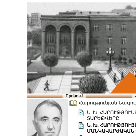
Որոնում
Հարությունյան Նագուշ
Ն. Խ. ՀԱՐՈՒԹՅՈՒ
ՏԱՐԵԹՎԵՐԸ
Ն. Խ. ՀԱՐՈՒԹՅՈՒ
ՄԱՆԿԱՎԱՐԺԱԿԱՆ 