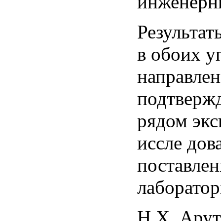
инженерн
Результат
в обоих 
направле
подтверж
рядом эк
иссле дов
поставлен
лаборатор
Н.Х. Ару