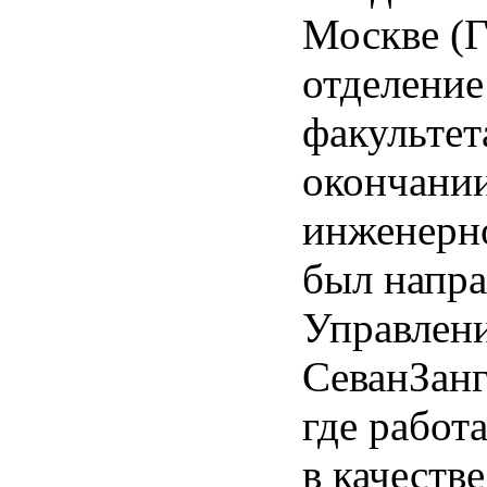
Москве (Г
отделени
факультет
окончани
инженерн
был напра
Управлен
СеванЗан
где работа
в качеств