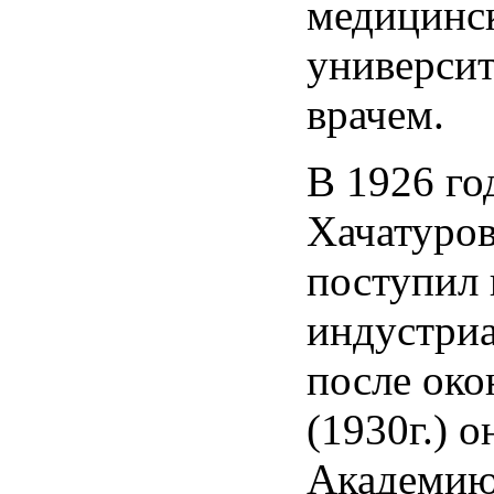
медицинс
университ
врачем.
В 1926 го
Хачатуро
поступил 
индустри
после око
(1930г.) о
Академию