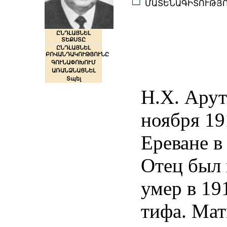
ՄԱՏԵՆԱԳԻՏՈՒԹՅ
ԸՆԴԼԱՅՆԵԼ
ՏԵՔՍՏԸ
ԸՆԴԼԱՅՆԵԼ
ԲՈՎԱՆԴԱԿՈՒԹՅՈՒՆԸ
ԳՈՒՆԱՓՈԽՈՒՄ
ԱՌԱՆՁՆԱՑՆԵԼ
Տպել
Н.Х. Арут
ноября 191
Ереване в
Отец был
умер в 19
тифа. Мат