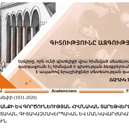
մ
Academicians
F
փի (1931-2020)
ԿՅԱՆՔԻ ԵՎ ԳՈՐԾՈՒՆԵՈՒԹՅԱՆ ՀԻՄՆԱԿԱՆ ՏԱՐԵԹՎԵՐ
 ԳԻՏԱԿԱՆ, ԳԻՏԱԿԱԶՄԱԿԵՐՊԱԿԱՆ ԵՎ ՄԱՆԿԱՎԱՐԺԱԿ
ՈՒՆ