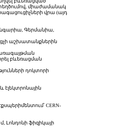
բաղվել բևեռացված
տեղծումով, միաժամանակ
րագացուցիչների վրա (այդ
ւնգարիա, Գերմանիա,
ցուցչի աշխատանքներին
 ճառագայթման
իրել բևեռացման
թյունների դոկտորի
և էլեկտրոնային
3 էքսպերիմենտում՝ CERN-
մ, Լոնդոնի ֆիզիկայի