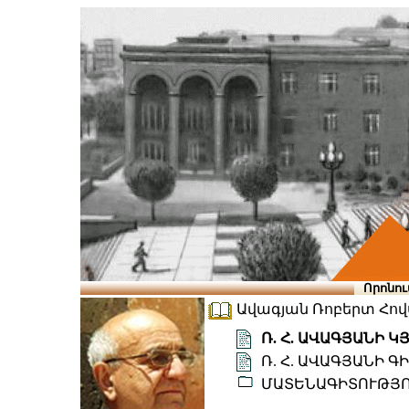
Որոնու
Ավագյան Ռոբերտ Հովսե
Ռ. Հ. ԱՎԱԳՅԱՆԻ 
Ռ. Հ. ԱՎԱԳՅԱՆԻ
ՄԱՏԵՆԱԳԻՏՈՒԹՅ