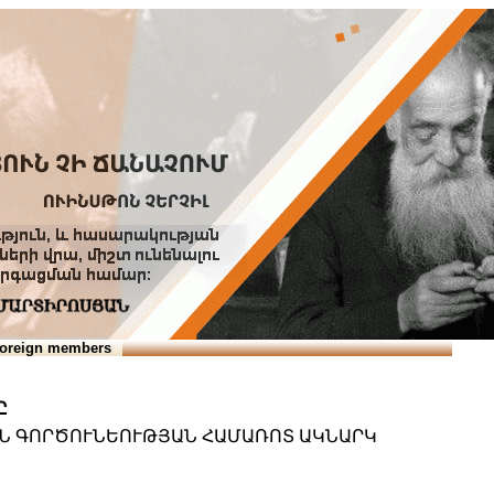
Տուն
Օգնություն
ՆԱԽԱՊԱՏՎՈՒԹՅՈՒՆՆԵՐ
oreign members
Ը
ԱՆ ԳՈՐԾՈՒՆԵՈՒԹՅԱՆ ՀԱՄԱՌՈՏ ԱԿՆԱՐԿ