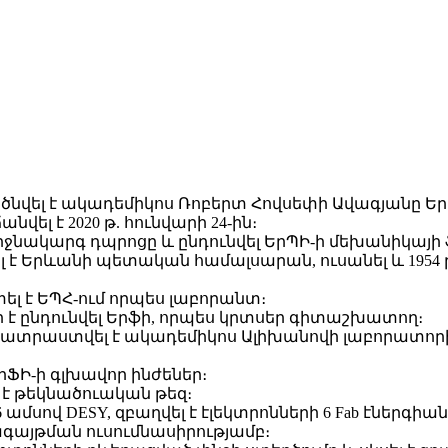
-ին ծնվել է ակադեմիկոս Ռոբերտ Հովսեփի Ավագյանը 
վել է 2020 թ. հունվարի 24-ին։
 միջնակարգ դպրոցը և ընդունվել ԵրՊԻ-ի մեխանիկայի
լ է Երևանի պետական համալսարան, ուսանել և 1954 
տել է ԵՊՀ-ում որպես լաբորանտ։
 է ընդունվել Երֆի, որպես կրտսեր գիտաշխատող։
ապատրաստվել է ակադեմիկոս Ալիխանովի լաբորատորի
է ԵրՖԻ-ի գլխավոր ինժեներ։
 է թեկնածուական թեզ։
է 6 ամսով DESY, զբաղվել է էլեկտրոնների 6 Fab էներգի
գայթման ուսումնասիրությամբ։