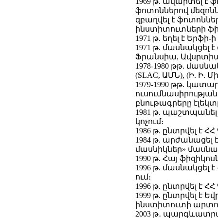
1969 թ. ավարտել է
ֆոտոններով մեզոն
զբաղվել է ֆոտոննե
ինստիտուտների ֆի
1971 թ. եղել է Երֆի
1971 թ. մասնակցել
Ֆրանսիա, Ավսրտիա
1978-1980 թթ. մաս
(SLAC, ԱՄՆ), (Ի. Ի.
1979-1990 թթ. կատ
ուսումնասիրությա
բնութագրերը էլեկ
1981 թ. պաշտպանել
կոչում։
1986 թ. ընտրվել է 
1984 թ. արժանացել
մասնիկներ» մասնա
1990 թ. Հայ ֆիզիկ
1996 թ. մասնակցել 
ում։
1996 թ. ընտրվել է 
1999 թ. ընտրվել է
ինստիտուտի արտոն
2003 թ․ պարգևատրվ