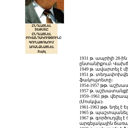
ԸՆԴԼԱՅՆԵԼ
ՏԵՔՍՏԸ
ԸՆԴԼԱՅՆԵԼ
ԲՈՎԱՆԴԱԿՈՒԹՅՈՒՆԸ
ԳՈՒՆԱՓՈԽՈՒՄ
ԱՌԱՆՁՆԱՑՆԵԼ
Տպել
1931 թ. ապրիլի 28
ընտանիքում։ Վախճան
1949 թ. ավարտել է
1951 թ․ տեղափոխվե
ֆակուլտետը։
1954-1957 թթ. աշխա
1957 թ. աշխատանքի
1959–1961 թթ. վեր
(Մոսկվա)։
1961-1963 թթ. եղել 
1965 թ. պաշտպանել
1967 թ. գործուղվել 
արգելակային ճառա