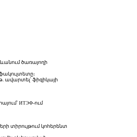
Երևանում ծառայողի
 ֆակուլտետը։
թ. ավարտել՝ ֆիզիկայի
այում՝ ИТЭФ-ում
աների տիրույթում կոհերենտ