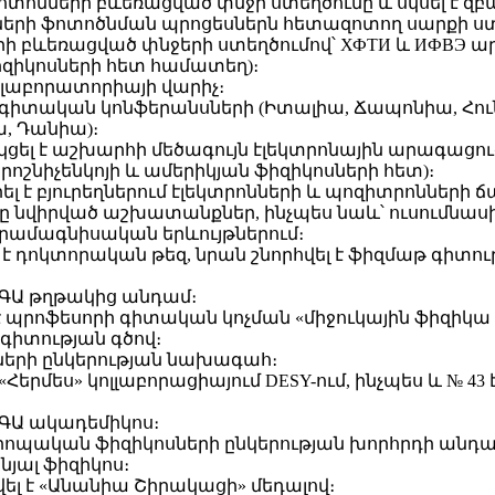
 ֆոտոնների բևեռացված փնջի ստեղծումը և սկսել է զ
ների ֆոտոծնման պրոցեսներն հետազոտող սարքի ս
րի բևեռացված փնջերի ստեղծումով՝ ХФТИ և ИФВЭ ա
զիկոսների հետ համատեղ)։
-ի լաբորատորիայի վարիչ։
 է գիտական կոնֆերանսների (Իտալիա, Ճապոնիա, Հո
, Դանիա)։
նակցել է աշխարհի մեծագույն էլեկտրոնային արագա
 Միրոշնիչենկոյի և ամերիկյան ֆիզիկոսների հետ)։
արել է բյուրեղներում էլեկտրոնների և պոզիտրոնների
նը նվիրված աշխատանքներ, ինչպես նաև՝ ուսումնաս
տրամագնիսական երևույթներում։
 է դոկտորական թեզ, նրան շնորհվել է ֆիզմաթ գիտու
ՀՀ ԳԱ թղթակից անդամ։
 է պրոֆեսորի գիտական կոչման «միջուկային ֆիզիկա 
գիտության գծով։
ոսների ընկերության նախագահ։
է «Հերմես» կոլլաբորացիայում DESY-ում, ինչպես և № 4
ՀՀ ԳԱ ակադեմիկոս։
 Եվրոպական ֆիզիկոսների ընկերության խորհրդի անդա
յալ ֆիզիկոս։
ել է «Անանիա Շիրակացի» մեդալով։