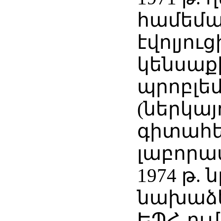
համեմ
էվոլյու
կենսաք
պրոբլե
(ներկայ
գիտահ
լաբորա
1974 թ. 
նախաձե
ԵՊՀ-ում