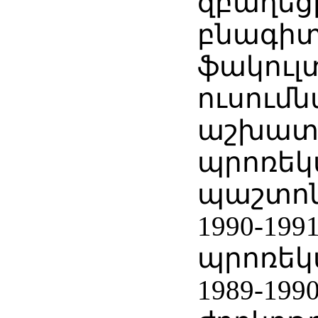
զբաղեցր
բնագի
ֆակուլ
ուսում
աշխատա
պրոռեկ
պաշտոն
1990-19
պրոռեկ
1989-199