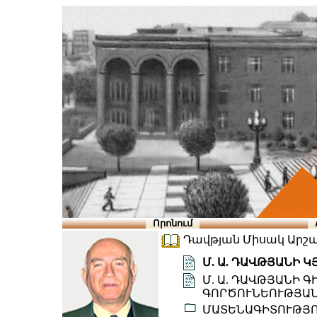
Որոնում
Դավթյան Միսակ Արշամի
Մ. Ա. ԴԱՎԹՅԱՆԻ 
Մ. Ա. ԴԱՎԹՅԱՆԻ 
ԳՈՐԾՈՒՆԵՈՒԹՅԱՆ
ՄԱՏԵՆԱԳԻՏՈՒԹՅ