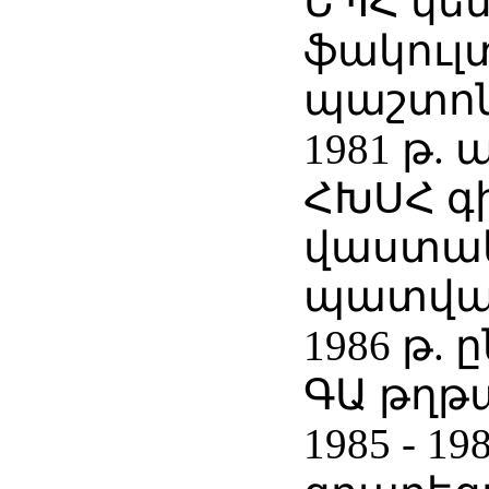
ԵՊՀ կե
ֆակուլ
պաշտոն
1981 թ.
ՀԽՍՀ գ
վաստակ
պատվավ
1986 թ.
ԳԱ թղթ
1985 - 19