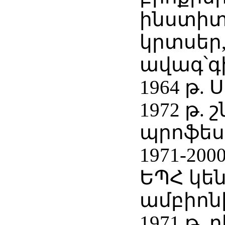
ինստիտ
կրտսեր
ավագ՝
1964 թ.
1972 թ. 
պրոֆեսո
1971-2000
ԵՊՀ կե
ամբիոնի
1971 թ.