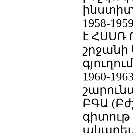
ինստիտ
1958-19
է ՀՍՍՌ 
շրջանի
գյուղու
1960-196
շարունա
ԲԳԱ (Բ
գիտութ 
ակադեմ