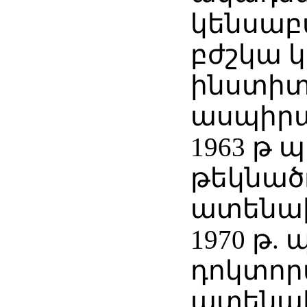
կենսաբ
բժշկա 
ինստիտ
ասպիրա
1963 թ 
թեկնած
ատենախ
1970 թ.
դոկտո
ատենախ