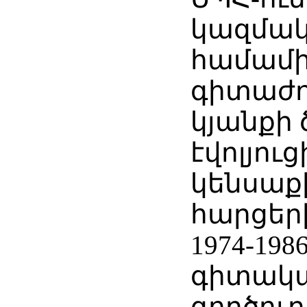
կազմակ
համամի
գիտաժո
կյանքի
էվոլյու
կենսաք
հարցեր
1974-198
գիտակ
գործու