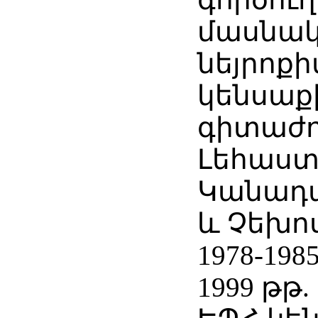
մասնակ
նեյրոքի
կենսաք
գիտաժո
Լեհաստ
Կանադա
և Չեխո
1978-1985
1999 թթ