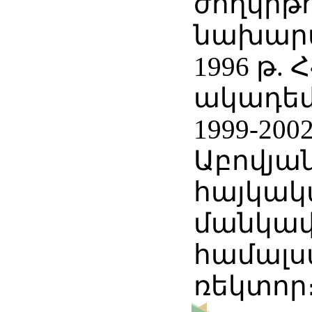
ժողկրթ
նախար
1996 թ. 
ակադեմ
1999-200
Աբովյա
հայկա
մանկա
համալ
ռեկտոր