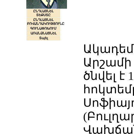
ԸՆԴԼԱՅՆԵԼ
ՏԵՔՍՏԸ
ԸՆԴԼԱՅՆԵԼ
ԲՈՎԱՆԴԱԿՈՒԹՅՈՒՆԸ
ԳՈՒՆԱՓՈԽՈՒՄ
ԱՌԱՆՁՆԱՑՆԵԼ
Տպել
Ակադեմ
Արշամի
ծնվել է 1
հոկտեմբ
Սոֆիայ
(Բուլղա
Վախճանվ