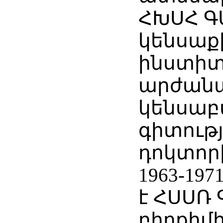
ՀԽՍՀ Գ
կենսաք
ինստիտ
արժանա
կենսա
գիտությ
դոկտոր
1963-19
է ՀՍՍՌ 
բիոքիմ