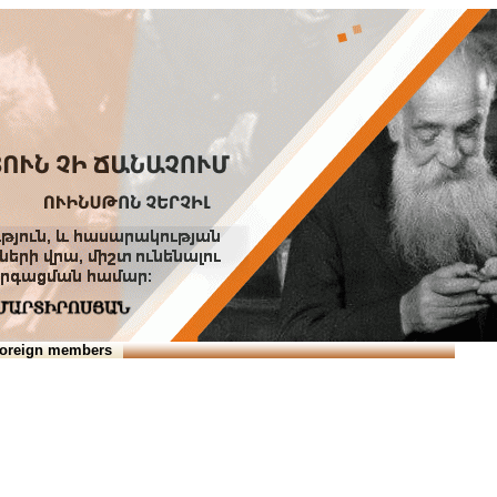
Տուն
Օգնություն
ՆԱԽԱՊԱՏՎՈՒԹՅՈՒՆՆԵՐ
oreign members