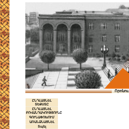
Որոնու
ԸՆԴԼԱՅՆԵԼ
ՏԵՔՍՏԸ
ԸՆԴԼԱՅՆԵԼ
ԲՈՎԱՆԴԱԿՈՒԹՅՈՒՆԸ
ԳՈՒՆԱՓՈԽՈՒՄ
ԱՌԱՆՁՆԱՑՆԵԼ
Տպել