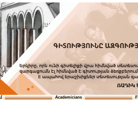
մ
Academicians
F