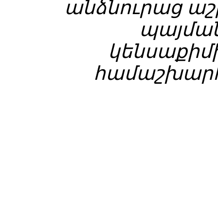
անձնուրաց ա
պայման
կենսաքիմ
համաշխարհ