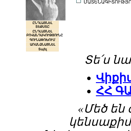
ՄԱՏԵՆԱԳԻՏՈՒԹՅ
ԸՆԴԼԱՅՆԵԼ
ՏԵՔՍՏԸ
ԸՆԴԼԱՅՆԵԼ
ԲՈՎԱՆԴԱԿՈՒԹՅՈՒՆԸ
ԳՈՒՆԱՓՈԽՈՒՄ
ԱՌԱՆՁՆԱՑՆԵԼ
Տպել
Տե՛ս նա
Վիքի
ՀՀ Գ
«Մեծ ե
կենսաքի