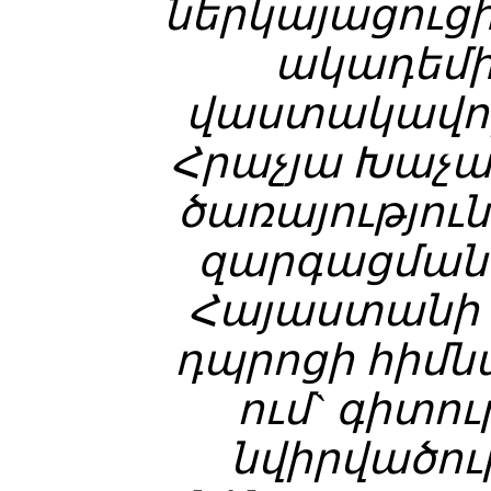
ներկայացուցի
ակադեմի
վաստակավոր
Հրաչյա Խաչա
ծառայությու
զարգացման 
Հայաստանի 
դպրոցի հիմն
ում` գիտո
նվիրվածու