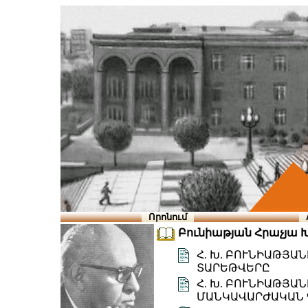
Որոնում
Բունիաթյան Հրաչյա Խա
Հ. Խ. ԲՈՒՆԻԱԹՅԱ
ՏԱՐԵԹՎԵՐԸ
Հ. Խ. ԲՈՒՆԻԱԹՅԱ
ՄԱՆԿԱՎԱՐԺԱԿԱՆ 