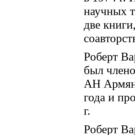
научных т
две книги
соавторст
Роберт Ва
был член
АН Армян
года и пр
г.
Роберт Ва