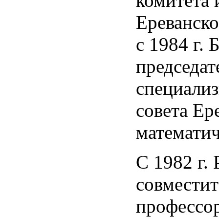
комитета 
Ереванско
с 1984 г.
председат
специали
совета Ер
математи
С 1982 г. 
совместит
профессо