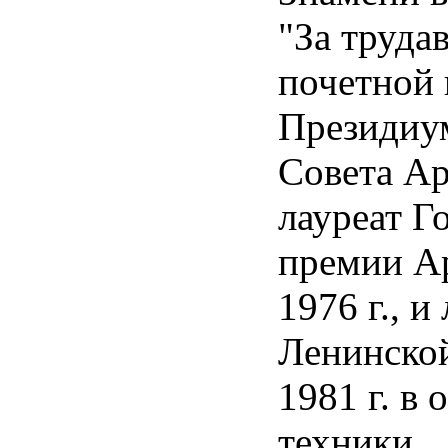
"За труда
почетной 
Президиу
Совета А
лауреат Г
премии А
1976 г., и
Ленинско
1981 г. в 
техники.