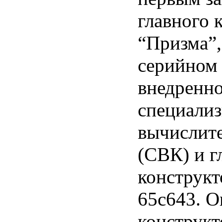
главного 
“Призма”,
серийном 
внедренно
специали
вычислите
(СВК) и 
конструкт
65с643. О
конструк