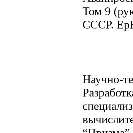
Том 9 (ру
СССР. Ер
Научно-те
Разработк
специали
вычислите
“Призма” 