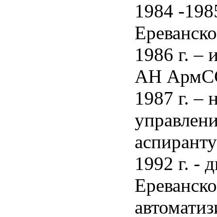
1984 -1985
Ереванско
1986 г. –
АН АрмС
1987 г. – 
управлени
аспирант
1992 г. - 
Ереванск
автоматиз