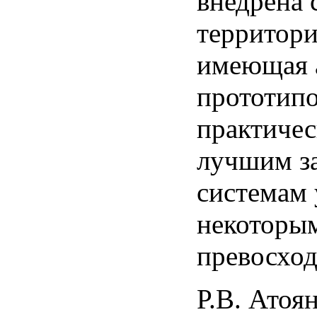
внедрена 
территори
имеющая 
прототипо
практичес
лучшим з
системам 
некоторы
превосход
Р.В. Атоя