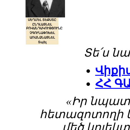
ՍԵՂՄԵԼ ՏԵՔՍՏԸ
ԸՆԴԼԱՅՆԵԼ
ԲՈՎԱՆԴԱԿՈՒԹՅՈՒՆԸ
ՉԳՈՒՆԱՓՈԽԵԼ
ԱՌԱՆՁՆԱՑՆԵԼ
Տպել
Տե՛ս նա
Վիքի
ՀՀ Գ
«Իր նպատ
հետազոտողի 
մեծ կոլե