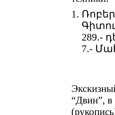
Ռոբեր
Գիտութ
289.- 
7.- Մ
Экскизны
“Двин”, в
(рукопись)