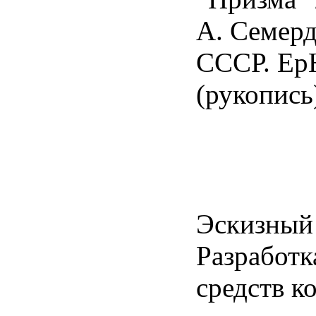
А. Семерд
СССР. Е
(рукопись
Эскизный 
Разработк
средств к