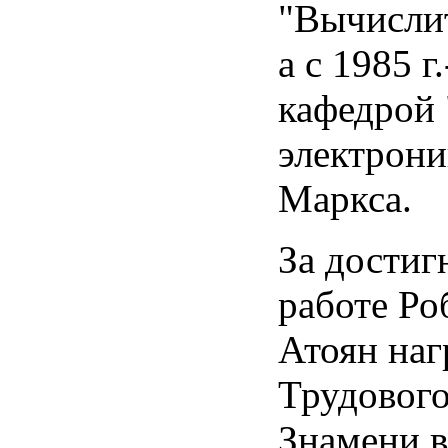
"Вычислит
а с 1985 
кафедрой
электрони
Маркса.
За достиг
работе Ро
Атоян на
Трудового
Знамени в