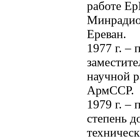
работе 
Минрадио
Ереван.
1977 г. –
заместите
научной 
АрмССР.
1979 г. –
степень д
техническ