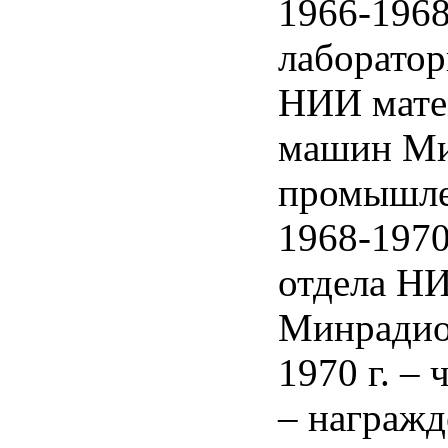
1966-1968
лаборатор
НИИ мате
машин Ми
промышле
1968-1970
отдела 
Минрадио
1970 г. –
– награж