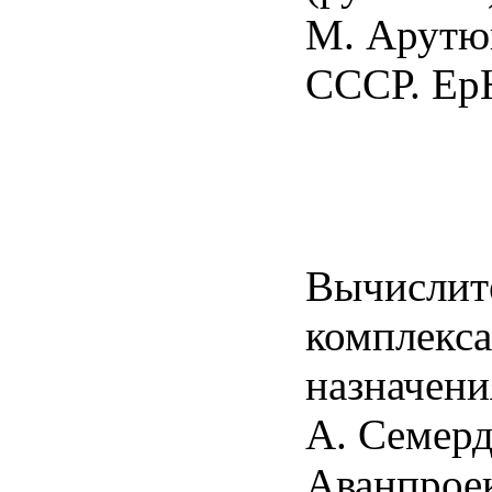
М. Арутю
СССР. Ер
Вычислит
комплекса
назначения
А. Семерд
Аванпроек