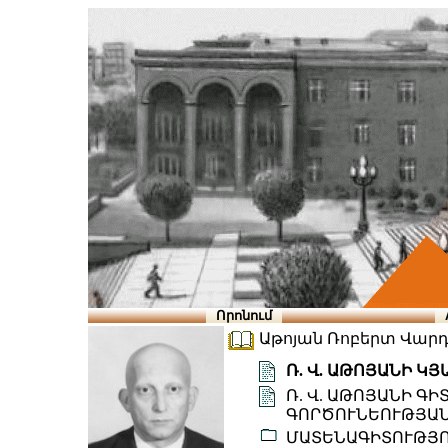
Որոնում
Աթոյան Ռոբերտ Վարդգե
Ռ. Վ. ԱԹՈՅԱՆԻ Կ
Ռ. Վ. ԱԹՈՅԱՆԻ Գ
ԳՈՐԾՈՒՆԵՈՒԹՅԱՆ
ՄԱՏԵՆԱԳԻՏՈՒԹՅ