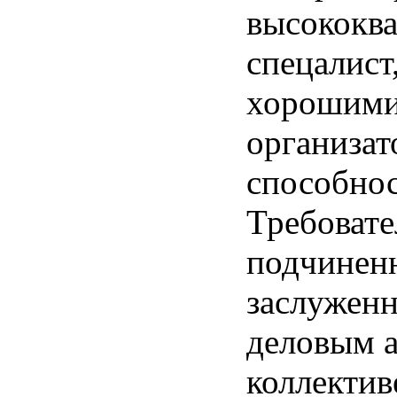
высококв
спецалист
хорошим
организа
способно
Требовате
подчинен
заслужен
деловым а
коллективе