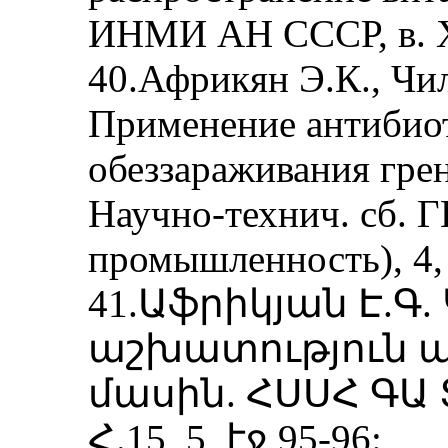
ИНМИ АН СССР, в. ХI
40.Африкян Э.К., Чил
Применение антибиот
обеззараживания гре
Научно-технич. сб.
промышленность), 4, 
41.Աֆրիկյան Է.Գ
աշխատություն 
մասին. ՀՍՍՀ ԳԱ Տե
Հ.15, 5, էջ 95-96: