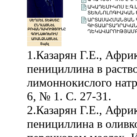
ԱԿԱԴԵՄԻԿՈՍ Է.Գ
ՏԵԽՆՈԼՈԳԻԱԿԱՆ 
ԱՐՏԱՍԱՀՄԱՆՅԱՆ 
ՍԵՂՄԵԼ ՏԵՔՍՏԸ
ԳԻՏԱԱՐՏԱԴՐԱԿԱՆ
ԸՆԴԼԱՅՆԵԼ
ԲՈՎԱՆԴԱԿՈՒԹՅՈՒՆԸ
ՂԵԿԱՎԱՐՈՒԹՅԱՄ
ԳՈՒՆԱՓՈԽՈՒՄ
ԱՌԱՆՁՆԱՑՆԵԼ
Տպել
1.Казарян Г.Е., Афри
пенициллина в раств
лимоннокислого натр
6, № 1. С. 27-31.
2.Казарян Г.Е., Афри
пенициллина в оливк