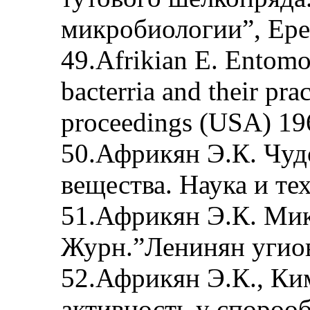
микробиологии”, Ерева
49.Afrikian E. Entomo
bacterria and their pra
proceedings (USA) 196
50.Африкян Э.К. Чуд
вещества. Наука и тех
51.Африкян Э.К. Мик
Журн.”Ленинян угиов”
52.Африкян Э.К., Ки
активность у споро