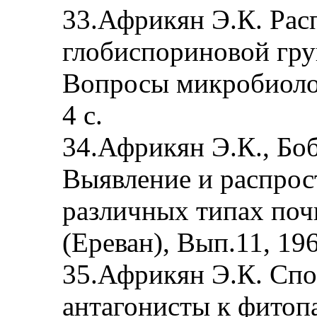
33.Африкян Э.К. Рас
глобиспориновой гру
Вопросы микробиолог
4 с.
34.Африкян Э.К., Боб
Выявление и распрос
различных типах по
(Ереван), Вып.11, 196
35.Африкян Э.К. Сп
антагонисты к фито