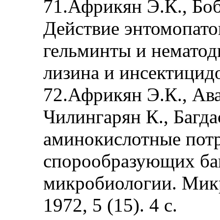
71.Африкян Э.К., Боб
Действие энтомопато
гельминты и нематод
лизина и инсектицидов
72.Африкян Э.К., Ава
Чилингарян К., Багд
аминокислотные пот
спорообразующих бак
микробиологии. Микр
1972, 5 (15). 4 с.