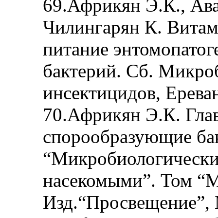
69.Африкян Э.К., Ава
Чилингарян К. Витам
питание энтомопато
бактерий. Сб. Микроб
инсектицидов, Ереван,
70.Африкян Э.К. Гла
спорообразующие ба
“Микробиологически
насекомыми”. Том “
Изд.“Просвещение”, М