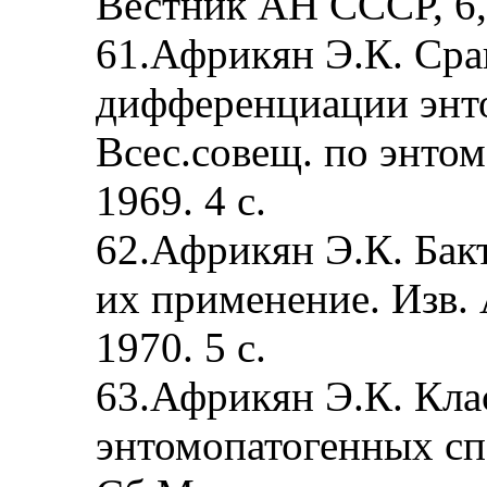
Вестник АН СССР, 6, 
61.Африкян Э.К. Сра
дифференциации энт
Всес.совещ. по энто
1969. 4 с.
62.Африкян Э.К. Бак
их применение. Изв. 
1970. 5 с.
63.Африкян Э.К. Кл
энтомопатогенных с