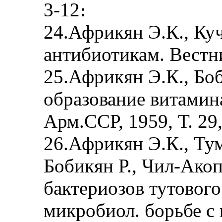
3-12։
24.Африкян Э.К., Ку
антибиотикам. Вестни
25.Африкян Э.К., Бо
образование витамин
Арм.ССР, 1959, Т. 29,
26.Африкян Э.К., Тум
Бобикян Р., Чил-Ако
бактериозов тутового
микробиол. борьбе с 