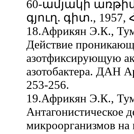
60-ամյակի առթիվ)
գյուղ. գիտ., 1957, Հ
18.Африкян Э.К., Тум
Действие проникающ
азотфиксирующую ак
азотобактера. ДАН Ар
253-256.
19.Африкян Э.К., Тум
Антагонистическое д
микроорганизмов на 