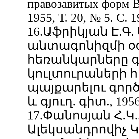
правозавитых форм 
1955, Т. 20, № 5. С. 
16.Աֆրիկյան Է.Գ
անտագոնիզմի 
հեռանկարները 
կուլտուրաների հ
պայքարելու գործո
և գյուղ. գիտ., 1956,
17.Փանոսյան Հ.Կ.
Ալեկսանդրովիչ Կ