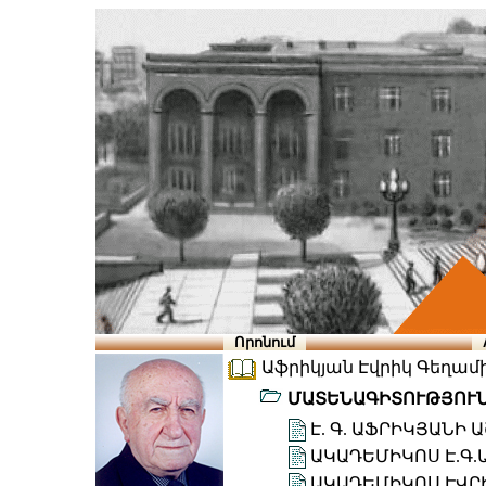
Որոնում
Աֆրիկյան Էվրիկ Գեղամի (
ՄԱՏԵՆԱԳԻՏՈՒԹՅՈՒ
Է. Գ. ԱՖՐԻԿՅԱՆԻ
ԱԿԱԴԵՄԻԿՈՍ Է.Գ
ԱԿԱԴԵՄԻԿՈՍ ԷՎՐ