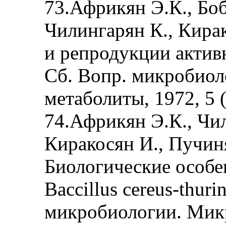
73.Африкян Э.К., Боб
Чилингарян К., Кира
и репродукции активн
Сб. Вопр. микробио
метаболиты, 1972, 5 (
74.Африкян Э.К., Чи
Киракосян И., Пучин
Биологические особе
Baccillus cereus-thuri
микробиологии. Микр