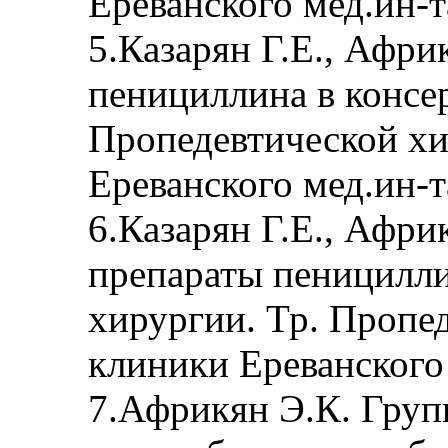
Ереванского мед.ин-та
5.Казарян Г.Е., Афри
пенициллина в консе
Пропедевтической х
Ереванского мед.ин-та
6.Казарян Г.Е., Афр
препараты пеницилли
хирургии. Тр. Пропе
клиники Ереванского м
7.Африкян Э.К. Груп