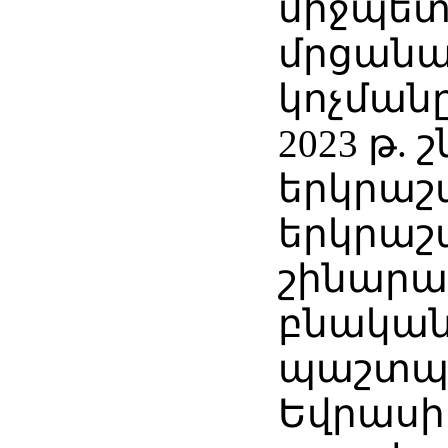
միջպե
մրցանա
կոչմանը
2023 թ. 
երկրաշ
երկրաշ
շինարա
բնական
պաշտպ
Եվրաս