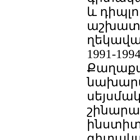
և դիպլո
աշխատ
ղեկավա
1991-199
Քաղաքա
նախար
սեյսմակ
շինարա
ինստիտ
գիտակա