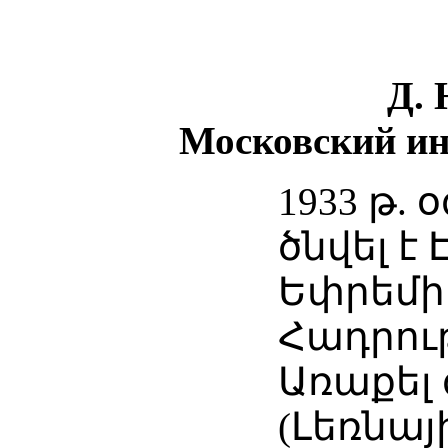
Д. 
Московский ин
1933 թ. 
ծնվել է
Եփրեմի
Հադրու
Առաքել 
(Լեռնա