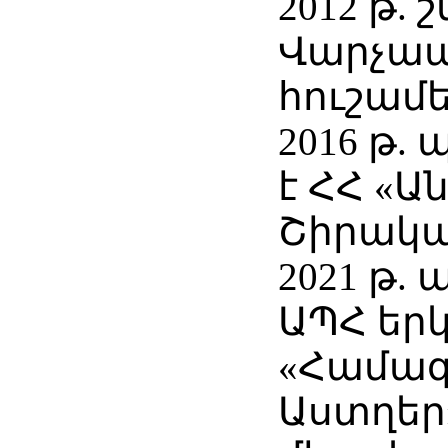
2012 թ. 
Վարչա
հուշամե
2016 թ.
է ՀՀ «
Շիրակա
2021 թ.
ԱՊՀ եր
«Համագ
Աստղեր