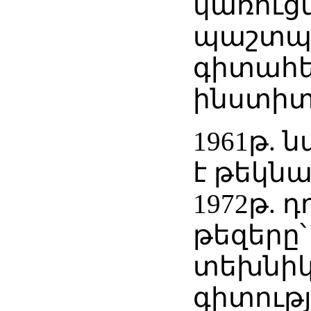
կառուց
պաշտպ
գիտահ
ինստիտ
1961թ.
է թեկն
1972թ.
թեզերը՝
տեխնի
գիտությ