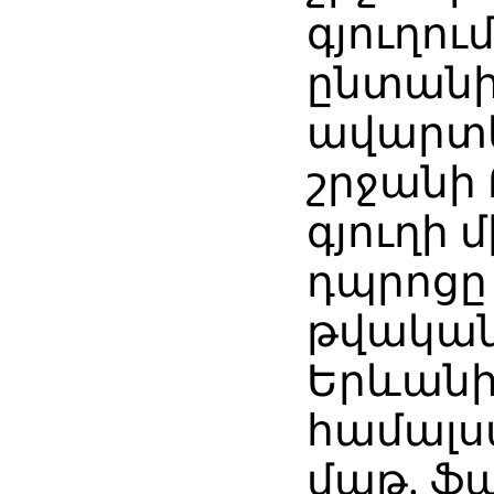
գյուղու
ընտանիք
ավարտել
շրջանի
գյուղի 
դպրոցը 
թվականի
Երևան
համալս
մաթ. ֆ