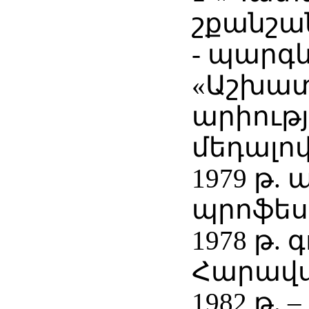
շքանշա
- պարգ
«Աշխա
արիութ
մեդալով
1979 թ.
պրոֆես
1978 թ. 
Հարավս
1982 թ.