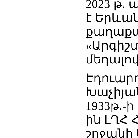
2023 թ.
է Երևա
քաղաք
«Արգիշտ
մեդալով
Էդուար
Խաչիյան
1933թ.-ի
ին ԼՂՀ 
շրջանի