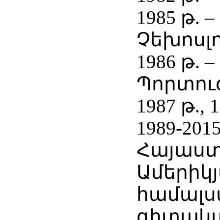
1985 թ. –
Չեխոսլ
1986 թ. –
Պորտու
1987 թ., 
1989-201
Հայաս
Ամերիկ
համալ
գիտակ