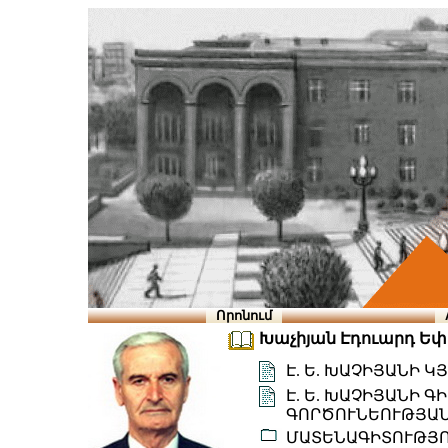
Որոնում
Խաչիյան Էդուարդ Եփրե
Է. Ե. ԽԱՉԻՅԱՆԻ 
Է. Ե. ԽԱՉԻՅԱՆԻ 
ԳՈՐԾՈՒՆԵՈՒԹՅԱՆ
ՄԱՏԵՆԱԳԻՏՈՒԹՅ