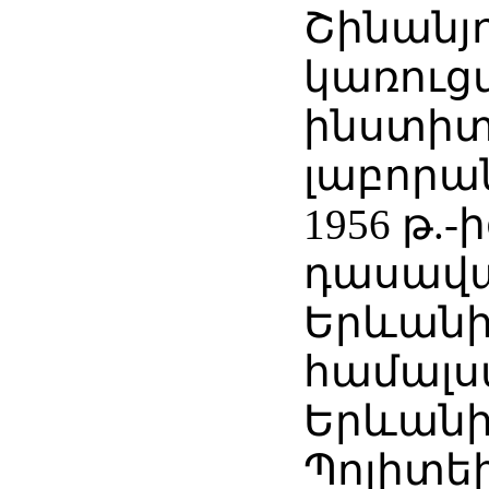
Շինանյ
կառուց
ինստիտ
լաբորա
1956 թ.-
դասավա
Երևան
համալս
Երևան
Պոլիտե