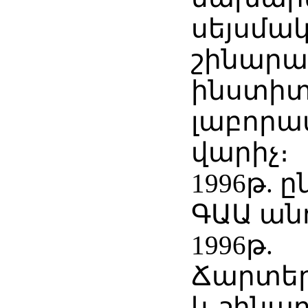
սեյսմակ
շինարա
ինստիտ
լաբորա
վարիչ։
1996թ. ը
ԳԱԱ ան
1996թ.
Ճարտե
և շինա