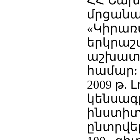
ՀՀ Նա
մրցանա
«Կիրա
երկրաշ
աշխատ
համար:
2009 թ. 
կենսա
ինստիտ
ընտրվել