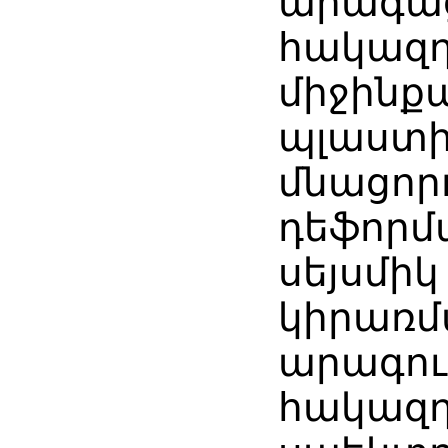
արագաց
հակազդ
միջինք
պլաստի
մնացոր
դեֆորմ
սեյսմիկ
կիրառմ
արագու
հակազդ