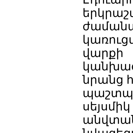
երկրաշ
ժամանա
կառուց
վարքի
կանխագ
նրանց 
պաշտպա
սեյսմիկ
անվտան