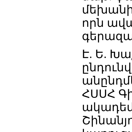
մեխանի
որն ավա
գերազա
Է. Ե. Խ
ընդունվ
անընդմ
ՀՍՍՀ Գ
ակադեմ
Շինանյ