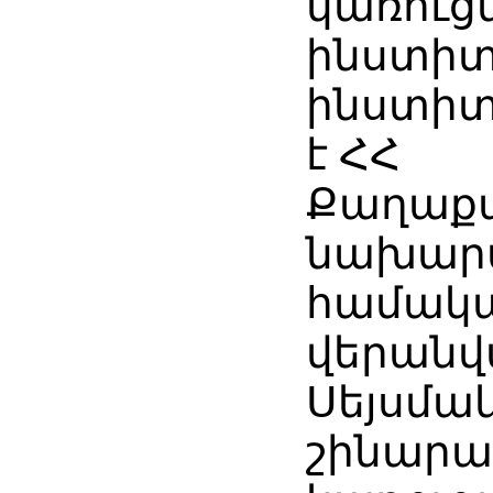
կառուց
ինստիտ
ինստիտ
է ՀՀ
Քաղաքա
նախար
համակա
վերանվ
Սեյսմա
շինարա