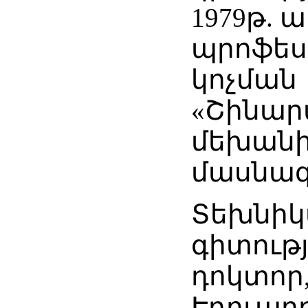
1979թ. 
պրոֆես
կոչման
«Շինա
մեխան
մասնագ
Տեխնի
գիտությ
դոկտոր
Էդուար