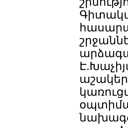
շինությ
Գիտակ
հասարա
շրջաննե
արձագա
Է.Խաչի
աշակեր
կառուց
օպտիմ
նախագ