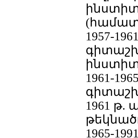
ինստիտ
(համատ
1957-196
գիտաշխ
ինստիտ
1961-19
գիտաշ
1961 թ.
թեկնած
1965-199