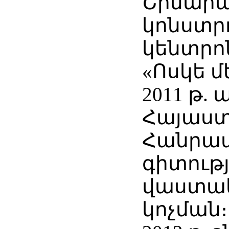
Շինար
կոնստր
կենտրո
«Ոսկե մ
2011 թ.
Հայաս
Հանրա
գիտութ
վաստակ
կոչման։