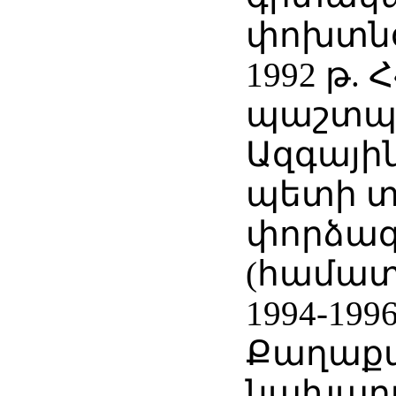
փոխտնօ
1992 թ. 
պաշտպ
Ազգայի
պետի տ
փորձա
(համատ
1994-199
Քաղաքա
նախար