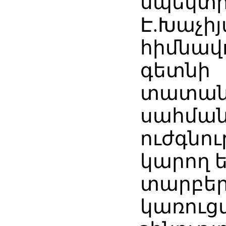
սպեկտր
Է.Խաչիյ
հիմնավ
գետնի
տատանո
սահման
ուժգնու
կարող 
տարբեր
կառուց