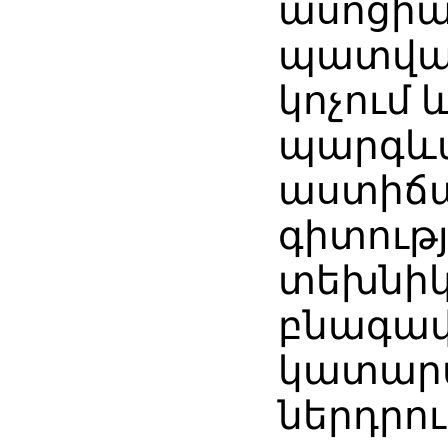
ասոցի
պատվա
կոչում 
պարգևա
աստիճա
գիտությ
տեխնիկ
բնագավ
կատար
ներդրո