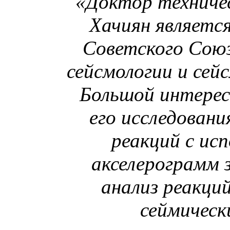
«Доктор техничес
Хачиян являетс
Советского Сою
сейсмологии и се
Большой интерес
его исследовани
реакций с ис
акселерограмм 
анализ реакци
сеймически