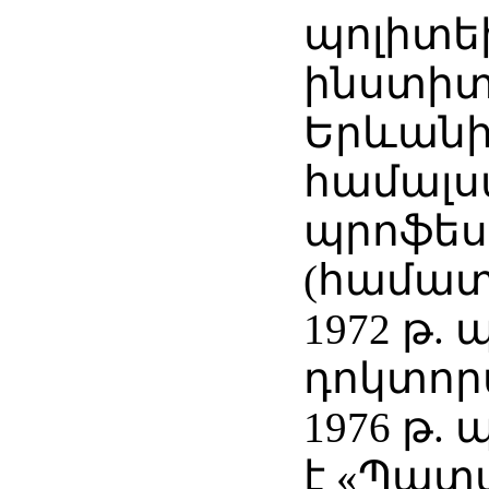
պոլիտ
ինստիտո
Երևան
համալ
պրոֆես
(համատ
1972 թ.
դոկտոր
1976 թ.
է «Պատ