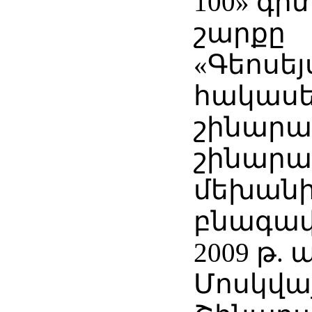
100» գ
շարքը
«Գեոսեյ
հակասե
շինարար
շինար
մեխան
բնագավ
2009 թ.
Մոսկվա