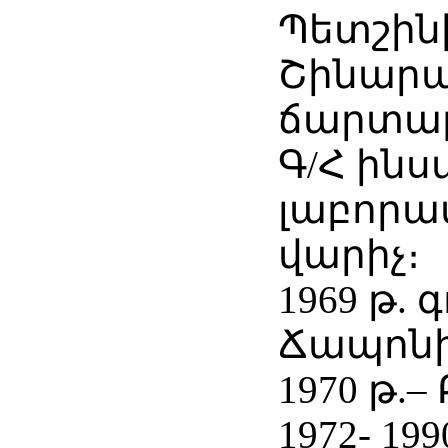
Պետշին
Շինարա
ճարտա
Գ/Հ ին
լաբորա
վարիչ։
1969 թ. 
Ճապոն
1970 թ.–
1972- 19