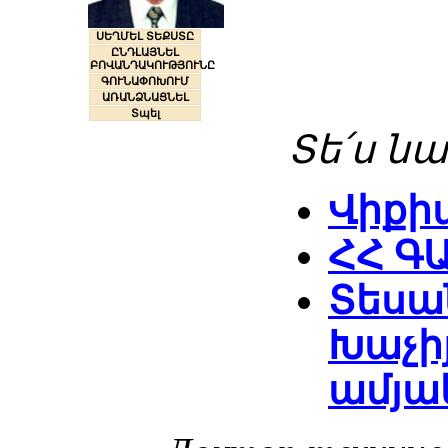
ՍԵՂՄԵԼ ՏԵՔՍՏԸ
ԸՆԴԼԱՅՆԵԼ
ԲՈՎԱՆԴԱԿՈՒԹՅՈՒՆԸ
ԳՈՒՆԱՓՈԽՈՒՄ
ԱՌԱՆՁՆԱՑՆԵԼ
Տպել
Տե՛ս նա
Վիքի
ՀՀ Գ
Տեսան
Խաչիյ
ամյա