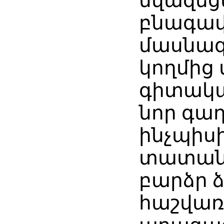
նվազեց
բնագավ
մասնագ
կողմից
գիտակա
նոր գա
ինչպիսի
տատան
բարձր 
հաշվառ