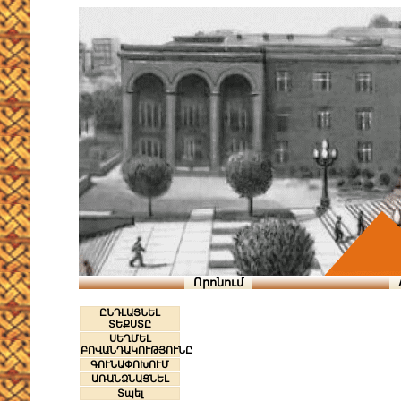
Որոնում
ԸՆԴԼԱՅՆԵԼ
ՏԵՔՍՏԸ
ՍԵՂՄԵԼ
ԲՈՎԱՆԴԱԿՈՒԹՅՈՒՆԸ
ԳՈՒՆԱՓՈԽՈՒՄ
ԱՌԱՆՁՆԱՑՆԵԼ
Տպել