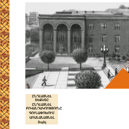
ԸՆԴԼԱՅՆԵԼ
ՏԵՔՍՏԸ
ԸՆԴԼԱՅՆԵԼ
ԲՈՎԱՆԴԱԿՈՒԹՅՈՒՆԸ
ԳՈՒՆԱՓՈԽՈՒՄ
ԱՌԱՆՁՆԱՑՆԵԼ
Տպել