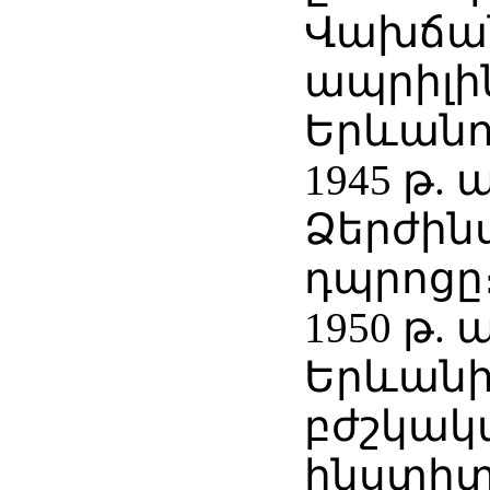
Վախճանվ
ապրիլին
Երևանո
1945 թ. 
Ձերժին
դպրոցը
1950 թ.
Երևան
բժշկակ
ինստիտ