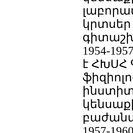
լաբորա
կրտսեր
գիտաշ
1954-19
է ՀԽՍՀ
ֆիզիոլ
ինստիտ
կենսաք
բաժանմ
1957-196