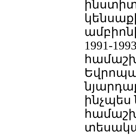
ինստիտ
կենսաք
ամբիոնի
1991-199
համաշխ
Եվրոպա
նյարդա
ինչպես
համաշ
տեսակ