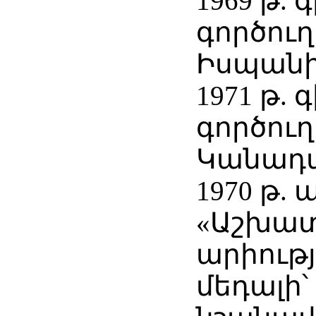
1969 թ.
գործուղ
Իսպան
1971 թ.
գործուղ
Կանադա
1970 թ.
«Աշխա
արիութ
մեդալի՝