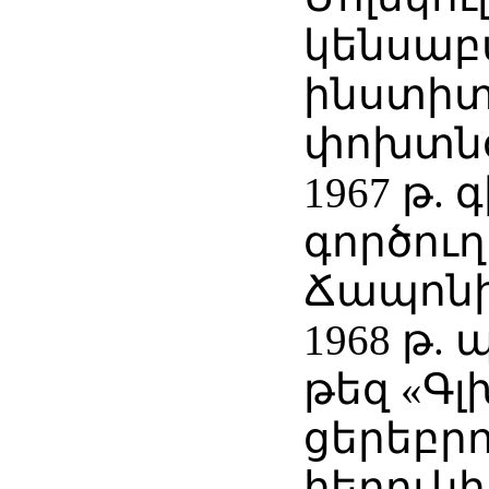
կենսաբ
ինստիտ
փոխտնօ
1967 թ.
գործուղ
Ճապոն
1968 թ.
թեզ «Գլ
ցերեբր
հեղուկի