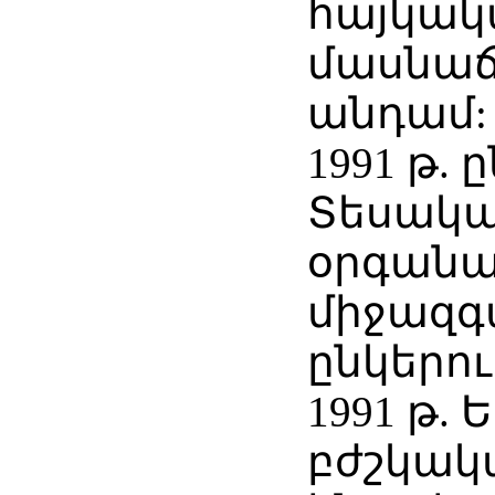
հայկակ
մասնաճյ
անդամ:
1991 թ. 
Տեսակ
օրգանա
միջազգ
ընկերո
1991 թ.
բժշկակ