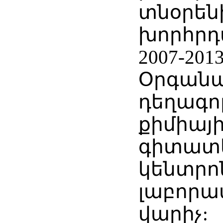
տնօրեն
խորհրդ
2007-201
Օրգանա
դեղագո
քիմիայ
գիտատ
կենտրո
լաբորա
վարիչ: