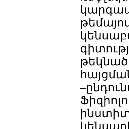
կարգավ
թեմայով
կենսա
գիտությ
թեկնած
հայցմա
–ընդուն
Ֆիզիոլ
ինստիտ
կենսաք