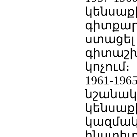
կենսաք
գիտքար
ստացել
գիտաշ
կոչում։
1961-196
նշանակվ
կենսաք
կազմա
ինստիտ