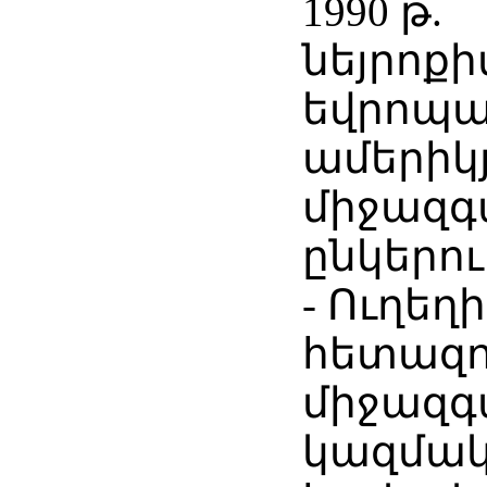
1990 թ.
նեյրոքի
եվրոպա
ամերիկյ
միջազգ
ընկերո
- Ուղեղի
հետազ
միջազգ
կազմակ