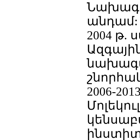
Նախագ
անդամ:
2004 թ. 
Ազգայի
նախագ
շնորհա
2006-20
Մոլեկու
կենսաբ
ինստիտ