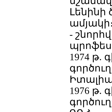
նշանավո
Լենինի 
ամյակի
- շնորհվ
պրոֆեսո
1974 թ.
գործուղ
Իտալիա
1976 թ.
գործուղ