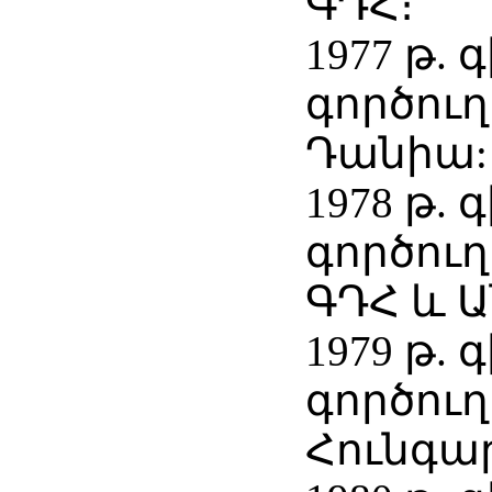
ԳԴՀ։
1977 թ.
գործուղ
Դանիա:
1978 թ.
գործուղ
ԳԴՀ և Ա
1979 թ.
գործուղ
Հունգա