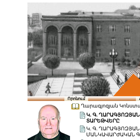
Որոնում
Ղարագյոզյան Կոնստան
Կ. Գ. ՂԱՐԱԳՅՈԶՅԱ
ՏԱՐԵԹՎԵՐԸ
Կ. Գ. ՂԱՐԱԳՅՈԶՅԱ
ՄԱՆԿԱՎԱՐԺԱԿԱՆ Գ