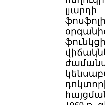
լյարդի
ֆոսֆոլ
օրգանի
ֆունկց
վիճակն
ժամանա
կենսաբ
դոկտոր
հայցմա