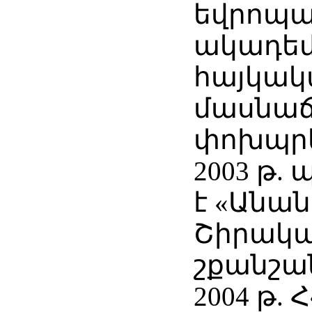
եվրոպ
ակադեմ
հայկակ
մասնաճ
փոխպրե
2003 թ.
է «Անա
Շիրակա
շքանշա
2004 թ. 