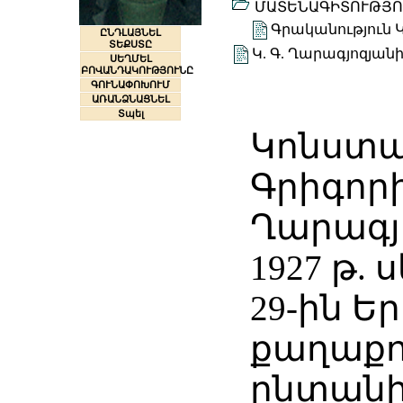
ՄԱՏԵՆԱԳԻՏՈՒԹՅՈ
Գրականություն Կ
ԸՆԴԼԱՅՆԵԼ
ՏԵՔՍՏԸ
Կ. Գ. Ղարագյոզյա
ՍԵՂՄԵԼ
ԲՈՎԱՆԴԱԿՈՒԹՅՈՒՆԸ
ԳՈՒՆԱՓՈԽՈՒՄ
ԱՌԱՆՁՆԱՑՆԵԼ
Տպել
Կոնստ
Գրիգոր
Ղարագյո
1927 թ.
29-ին Ե
քաղաքո
ընտանի