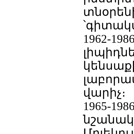
տնօրեն
՝գիտակ
1962-198
լիպիդն
կենսաք
լաբորա
վարիչ։
1965-198
նշանակվ
Մոլեկու