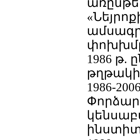
առընթե
«Նեյրո
ամսագ
փոխխմ
1986 թ. 
թղթակի
1986-200
Փորձա
կենսաբ
ինստիտ