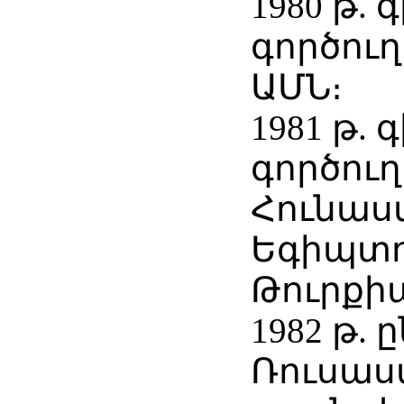
1980 թ.
գործուղ
ԱՄՆ։
1981 թ.
գործուղ
Հունաս
Եգիպտո
Թուրքիա
1982 թ. 
Ռուսաս