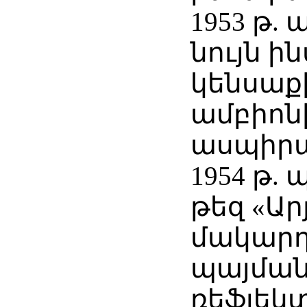
1953 թ.
նույն 
կենսաք
ամբիոն
ասպիրա
1954 թ.
թեզ «Ար
մակարդ
պայման
ռեֆլեկ