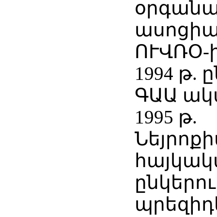
օրգանա
ասոցիա
ՈՒՎՌՕ-
1994 թ. 
ԳԱԱ ակ
1995 թ.
Նեյրոք
հայկակ
ընկերո
պրեզիդ