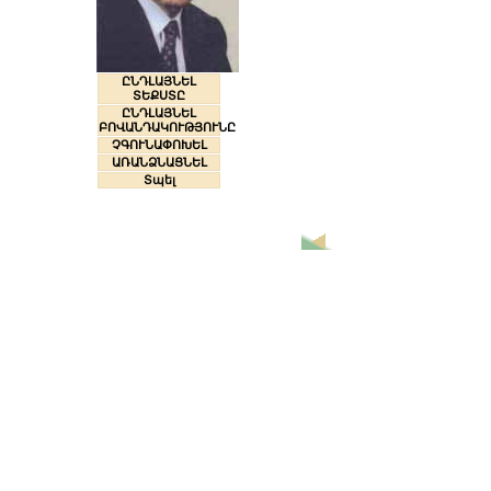
ԸՆԴԼԱՅՆԵԼ
ՏԵՔՍՏԸ
ԸՆԴԼԱՅՆԵԼ
ԲՈՎԱՆԴԱԿՈՒԹՅՈՒՆԸ
ՉԳՈՒՆԱՓՈԽԵԼ
ԱՌԱՆՁՆԱՑՆԵԼ
Տպել