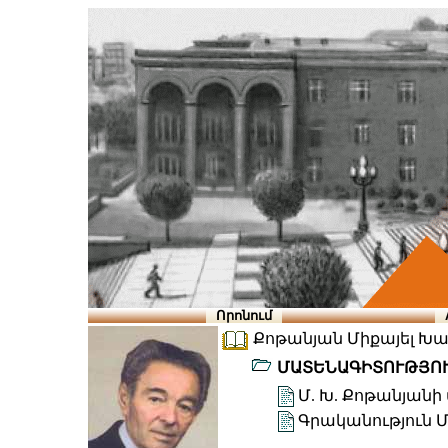
Որոնում
Քոթանյան Միքայել Խաչի
ՄԱՏԵՆԱԳԻՏՈՒԹՅՈ
Մ. Խ. Քոթանյան
Գրականություն Մ