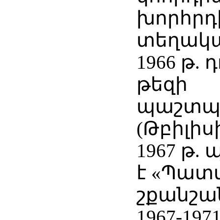
խորհրդ
տեղակա
1966 թ.
թեզի
պաշտպա
(Թբիլիսի
1967 թ.
է «Պատ
շքանշա
1967-197