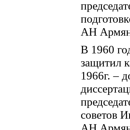
председат
подготовк
АН Армян
В 1960 го
защитил к
1966г. – 
диссертац
председат
советов И
АН Армян