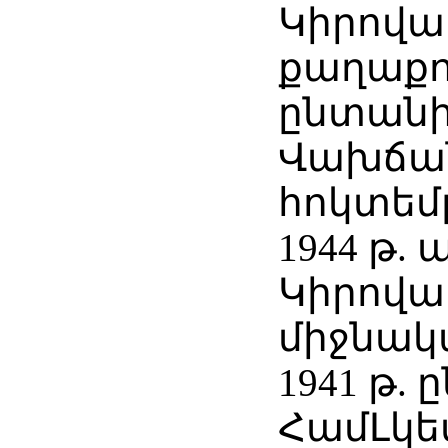
Կիրովա
քաղաքո
ընտանի
Վախճանվ
հոկտեմբ
1944 թ.
Կիրովա
միջնակ
1941 թ. 
ՀամԼկե