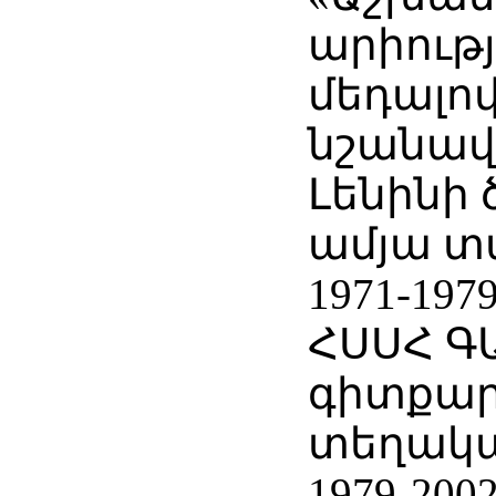
արիութ
մեդալով
նշանավո
Լենինի 
ամյա տ
1971-197
ՀՍՍՀ Գ
գիտքա
տեղակա
1979-200