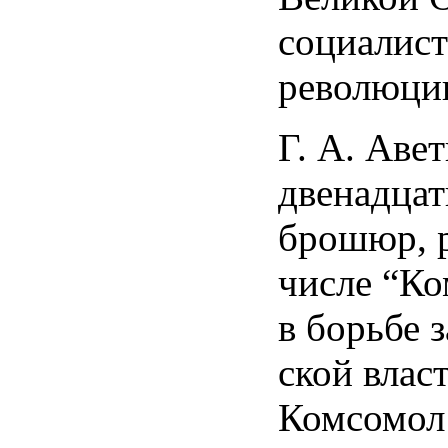
социалис
революци
Г. А. Аве
двенадца
брошюр, р
числе “Ко
в борьбе 
ской власт
Комсомол 