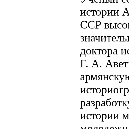
истории 
ССР высо
значитель
доктора и
Г. А. Авет
армянску
историогр
разработк
истории 
молодежн