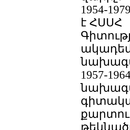
1954-19
է ՀՍՍՀ
Գիտութ
ակադեմ
նախագա
1957-196
նախագ
գիտակ
քարտուղ
թեկնած