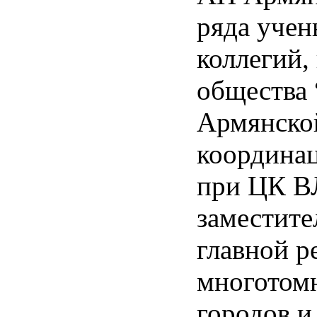
ряда учен
коллегий,
общества 
Армянско
координац
при ЦК 
заместите
главной р
многотом
городов и