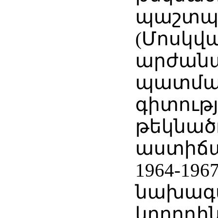
պաշտպա
(Մոսկվա
արժանա
պատմա
գիտությ
թեկնած
աստիճան
1964-196
նախագ
կոորդի