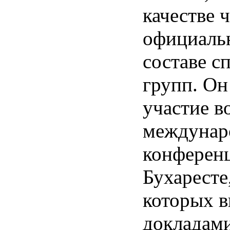
качестве 
официальн
составе с
групп. О
участие в
междунар
конференц
Бухаресте
которых в
докладами