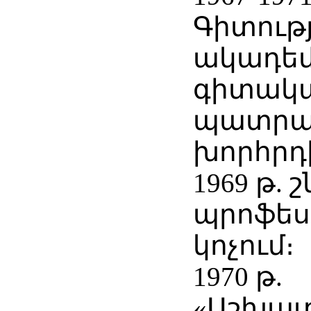
Գիտութ
ակադեմ
գիտակա
պատրա
խորհրդ
1969 թ. 
պրոֆես
կոչում։
1970 թ.
«Աշխա