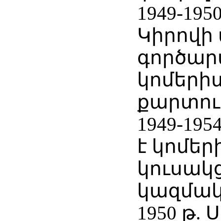
1949-19
Կիրովի
գործար
կոմերի
քարտու
1949-19
է կոմե
կուսակ
կազմակ
1950 թ.