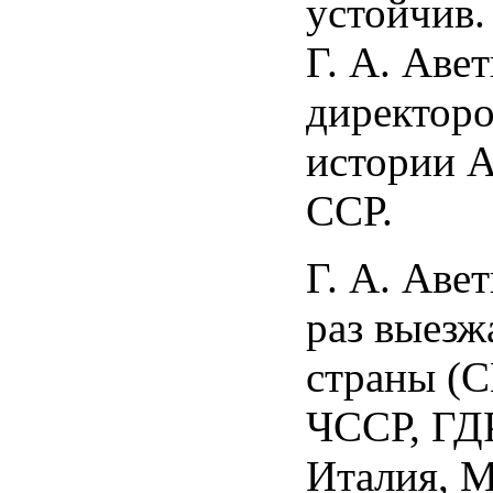
устойчив.
Г. А. Аве
директор
истории 
ССР.
Г. А. Аве
раз выезж
страны (
ЧССР, ГДР
Италия, М