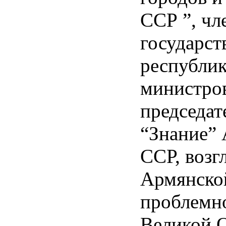
ССР ”, чл
государс
республик
министро
председат
“Знание”
ССР, возг
Армянско
проблемно
Великой 