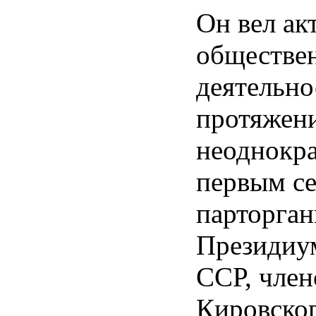
Он вел а
обществе
деятельно
протяжени
неоднокра
первым с
парторган
Президиу
ССР, чле
Кировског