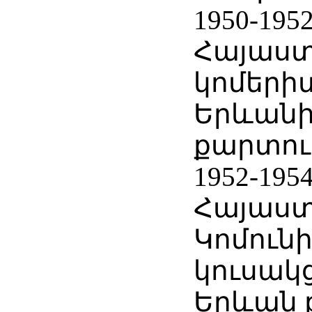
1950-195
Հայաս
կոմերի
Երևանի
քարտու
1952-195
Հայաս
Կոմուն
կուսակ
Երևան 