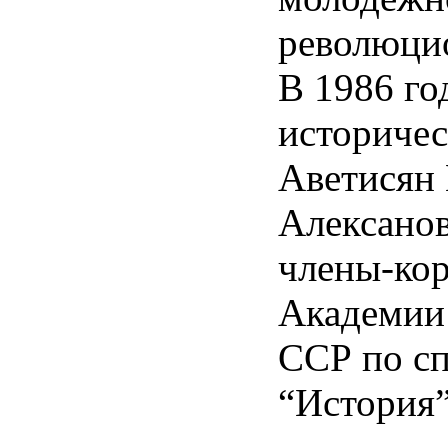
революци
В 1986 го
историчес
Аветисян 
Алексанов
члены-ко
Академии
ССР по с
“История”