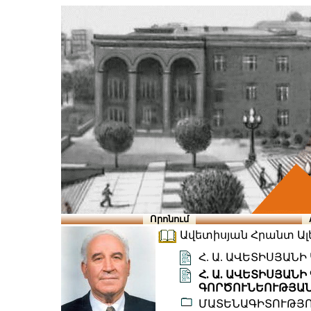
Որոնում
Ավետիսյան Հրանտ Ալեք
Հ. Ա. ԱՎԵՏԻՍՅԱՆ
Հ. Ա. ԱՎԵՏԻՍՅԱՆ
ԳՈՐԾՈՒՆԵՈՒԹՅԱՆ
ՄԱՏԵՆԱԳԻՏՈՒԹՅ