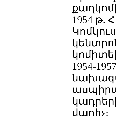
քաղկոմ
1954 թ.
Կոմկու
կենտր
կոմիտե
1954-195
նախագ
ասպիրա
կադրեր
վարիչ։