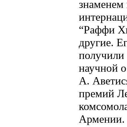
знаменем 
интернаци
“Раффи Хи
другие. Е
получили
научной о
А. Аветис
премий Л
комсомола
Армении.