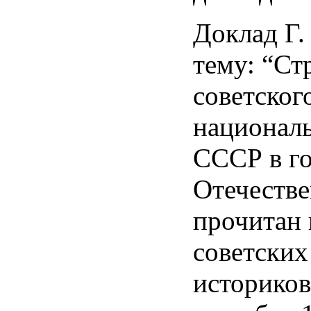
Доклад Г.
тему: “Ст
советског
национал
СССР в г
Отечеств
прочитан 
советских
историков