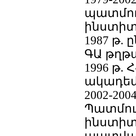
պատմո
ինստիտ
1987 թ. 
ԳԱ թղթ
1996 թ. 
ակադեմ
2002-200
Պատմու
ինստիտ
պատվավ