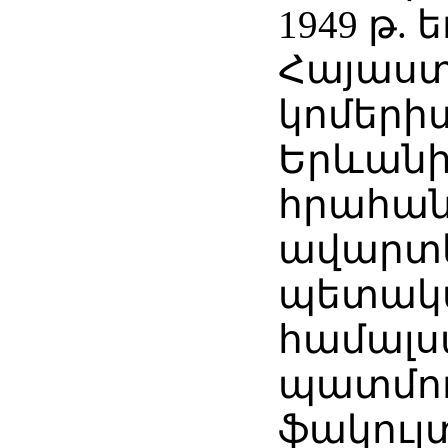
1949 թ. ե
Հայաս
կոմերի
Երևանի
հրահան
ավարտե
պետակ
համալ
պատմո
ֆակուլ