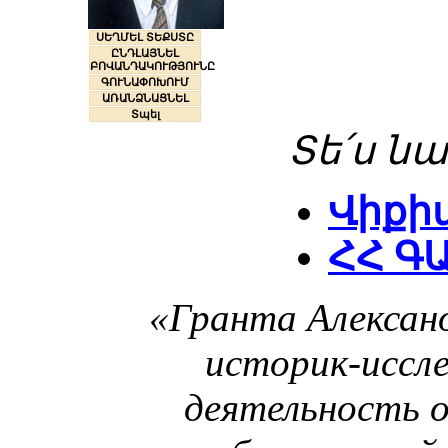
ՍԵՂՄԵԼ ՏԵՔՍՏԸ
ԸՆԴԼԱՅՆԵԼ
ԲՈՎԱՆԴԱԿՈՒԹՅՈՒՆԸ
ԳՈՒՆԱՓՈԽՈՒՄ
ԱՌԱՆՁՆԱՑՆԵԼ
Տպել
Տե՛ս նա
Վիքի
ՀՀ Գ
«Гранта Алексан
историк-иссле
деятельность 