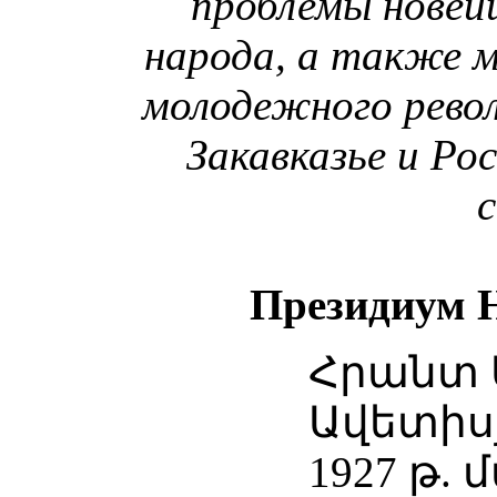
проблемы новей
народа, а также 
молодежного рево
Закавказье и Ро
Президиум 
Հրանտ 
Ավետիսյ
1927 թ. 