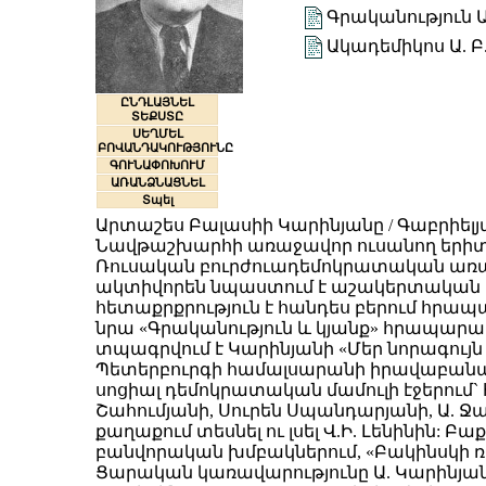
Գրականություն Ա
Ակադեմիկոս Ա. 
ԸՆԴԼԱՅՆԵԼ
ՏԵՔՍՏԸ
ՍԵՂՄԵԼ
ԲՈՎԱՆԴԱԿՈՒԹՅՈՒՆԸ
ԳՈՒՆԱՓՈԽՈՒՄ
ԱՌԱՆՁՆԱՑՆԵԼ
Տպել
Արտաշես Բալասիի Կարինյանը / Գաբրիելյան /
Նավթաշխարհի առաջավոր ուսանող երիտաս
Ռուսական բուրժուադեմոկրատական առաջ
ակտիվորեն նպաստում է աշակերտական 
հետաքրքրություն է հանդես բերում հրապ
նրա «Գրականություն և կյանք» հրապարակ
տպագրվում է Կարինյանի «Մեր նորագույն
Պետերբուրգի համալսարանի իրավաբանական
սոցիալ դեմոկրատական մամուլի էջերում` 
Շահումյանի, Սուրեն Սպանդարյանի, Ա. Ջա
քաղաքում տեսնել ու լսել Վ.Ի. Լենինին
բանվորական խմբակներում, «Բակինսկի ռ
Ցարական կառավարությունը Ա. Կարինյանի