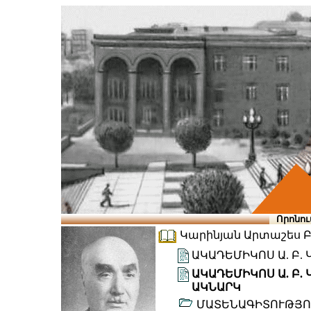
Որոնու
Կարինյան Արտաշես Բալ
ԱԿԱԴԵՄԻԿՈՍ Ա. Բ.
ԱԿԱԴԵՄԻԿՈՍ Ա. Բ.
ԱԿՆԱՐԿ
ՄԱՏԵՆԱԳԻՏՈՒԹՅՈ