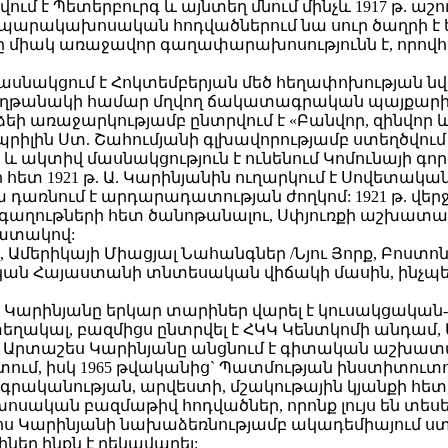
ում է Պետերբուրգ և այնտեղ մնում մինչև 1917 թ. ա
ապարակախոսական հոդվածներում նա սուր ծաղրի է են
միակ առաջավոր գաղափարախոսությունն է, որովհե
մասնակցում է Հոկտեմբերյան մեծ հեղափոխության 
ղթանակի համար մղվող ճակատագրական պայքարին: 
րիձեի առաջարկությամբ ընտրվում է «Բանվոր, զինվ
պրիլին Ստ. Շահումյանի գլխավորությամբ ստեղծվում
 ակտիվ մասնակցություն է ունենում Կոմունայի գոր
ի հետ 1921 թ. Ա. Կարինյանին ուղարկում է Սովետակ
առնում է արդարադատության ժողկոմ: 1921 թ. վերջ
յ գաղութների հետ ծանոթանալու, Սփյուռքի աշխատ
ատակով:
նք, Ամերիկայի Միացյալ Նահանգներ /Նյու Յորք, Բոստ
ն Հայաստանի տնտեսական վիճակի մասին, ինչպես 
Կարինյանը երկար տարիներ վարել է կուսակցական-
եղակալ, բազմիցս ընտրվել է ՀԿԿ Կենտկոմի անդամ,
Արտաշես Կարինյանը անցնում է գիտական աշխատան
ում, իսկ 1965 թվականից` Պատմության ինստիտուտո
լ գրականության, արվեստի, մշակութային կյանքի 
 բազմաթիվ հոդվածներ, որոնք լույս են տեսել ինչ
ս Կարինյանի նախաձեռնությամբ ակադեմիայում ստե
ներ ինքն է ղեկավարել: