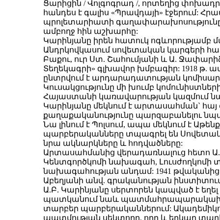
Ցարիցին / Վոլգոգրադ /, որտեղից փոխադրվ
հանդես է գալիս «Պրավդայի» էջերում: Հր
պրոլետարիատի գաղափարախոսությունը 
ամբողջ հին աշխարհը:
Կարինյանը իրեն հատուկ ոգևորությամբ 
Անդրկովկասում սովետական կարգերի հա
Բաքու, ուր Ստ. Շահումյանի և Ա. Ջափա
Տեղեկագրի» գլխավոր խմբագիր: 1918 թ. ա
ընտրվում է արդարադատության կոմիսար և
Կուսակցությունը մի խումբ կոմունիստներ
Հայաստանի կառավարության կազմում նա դ
Կարինյանը մեկնում է արտասահման` հա
քաղաքականությունը պարզաբանելու նպ
Նա լինում է Պոլսում, ապա մեկնում է Աթե
պարբերականները տպագրել են Սովետակա
նրա ակնարկները և հոդվածները:
Արտասահմանից վերադառնալուց հետո Ա. 
Կենտգործկոմի նախագահ, Լուսժողկոմի տ
նախագահության անդամ: 1941 թվականից 
Աբեղյանի անվ. գրականության ինստիտուտ
Ա.Բ. Կարինյանը սերտորեն կապված է եղե
պատկանում նաև պատմահրապարակախոսական
տարբեր պարբերականներում: Ակադեմիկո
պատմության սեկտորը, որը և երկար տարի