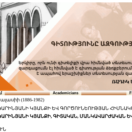
մ
Academicians
F
ասիի (1886-1982)
 ԿԱՐԻՆՅԱՆԻ ԿՅԱՆՔԻ ԵՎ ԳՈՐԾՈՒՆԵՈՒԹՅԱՆ ՀԻՄՆԱ
 ԿԱՐԻՆՅԱՆԻ ԿՅԱՆՔԻ, ԳԻՏԱԿԱՆ, ՄԱՆԿԱՎԱՐԺԱԿԱՆ
ՒՆ