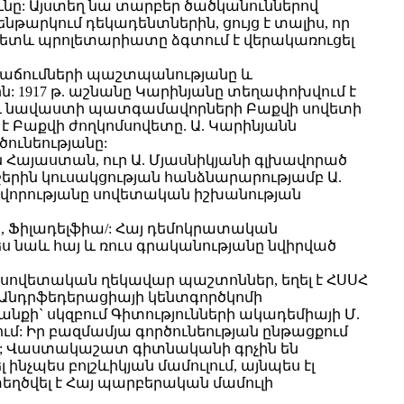
շունը: Այստեղ նա տարբեր ծածկանուններով
թարկում դեկադենտներին, ցույց է տալիս, որ
տև պրոլետարիատը ձգտում է վերակառուցել
նվաճումների պաշտպանությանը և
1917 թ. աշնանը Կարինյանը տեղափոխվում է
որ և նավաստի պատգամավորների Բաքվի սովետի
 է Բաքվի ժողկոմսովետը. Ա. Կարինյանն
ծունեությանը:
ան Հայաստան, ուր Ա. Մյասնիկյանի գլխավորած
երին կուսակցության հանձնարարությամբ Ա.
ավորությանը սովետական իշխանության
ոն, Ֆիլադելֆիա/: Հայ դեմոկրատական
նաև հայ և ռուս գրականությանը նվիրված
սովետական ղեկավար պաշտոններ, եղել է ՀՍՍՀ
 Անդրֆեդերացիայի կենտգործկոմի
քի` սկզբում Գիտությունների ակադեմիայի Մ.
ւմ: Իր բազմամյա գործունեության ընթացքում
հետ; Վաստակաշատ գիտնականի գրչին են
պես բոլշևիկյան մամուլում, այնպես էլ
ղծվել է Հայ պարբերական մամուլի