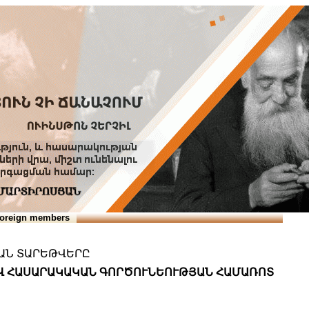
Տուն
Օգնություն
ՆԱԽԱՊԱՏՎՈՒԹՅՈՒՆՆԵՐ
oreign members
ԿԱՆ ՏԱՐԵԹՎԵՐԸ
 ԵՎ ՀԱՍԱՐԱԿԱԿԱՆ ԳՈՐԾՈՒՆԵՈՒԹՅԱՆ ՀԱՄԱՌՈՏ