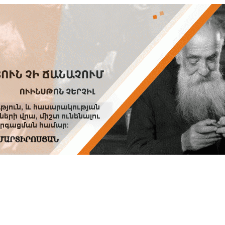
Տուն
Օգնություն
ՆԱԽԱՊԱՏՎՈՒԹՅՈՒՆՆԵՐ