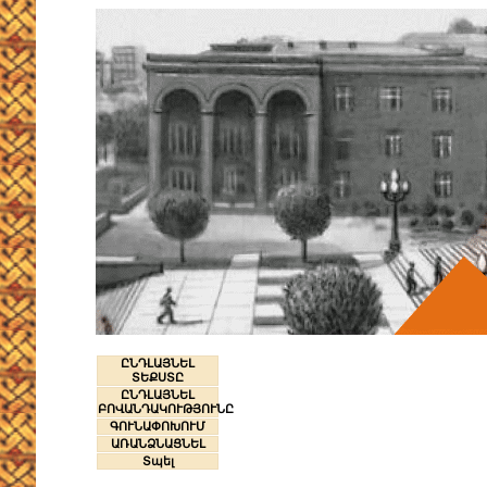
ԸՆԴԼԱՅՆԵԼ
ՏԵՔՍՏԸ
ԸՆԴԼԱՅՆԵԼ
ԲՈՎԱՆԴԱԿՈՒԹՅՈՒՆԸ
ԳՈՒՆԱՓՈԽՈՒՄ
ԱՌԱՆՁՆԱՑՆԵԼ
Տպել