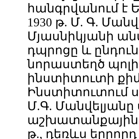
հանգրվանում է 
1930 թ. Մ. Գ. Ման
Մյասնիկյանի ա
դպրոցը և ընդու
նորաստեղծ պոլ
ինստիտուտի քի
Ինստիտուտում սո
Մ.Գ. Մանվելյանը 
աշխատանքային գո
թ., դեռևս երրորդ