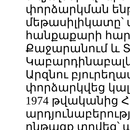
փորձարկման են
մեթասիլիկատը՝ 
հանքաքարի հար
Քաջարանում և Տ
Կաբարդինաբալկ
Արզնու բյուրեղ
փորձարկվեց կա
1974 թվականից
արդյունաբերութ
ընթացք տրվեց