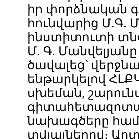
իր փորձնական գո
հունվարից Մ.Գ. 
ինստիտուտի տնօ
Մ. Գ. Մանվելյանը
ծավալեց՝ վերջն
ենթարկելով ՀԼՔ
սխեման, շարուն
գիտահետազոտա
նախագծերը համա
տվյալներով։ Ա