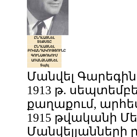
ԸՆԴԼԱՅՆԵԼ
ՏԵՔՍՏԸ
ԸՆԴԼԱՅՆԵԼ
ԲՈՎԱՆԴԱԿՈՒԹՅՈՒՆԸ
ԳՈՒՆԱՓՈԽՈՒՄ
ԱՌԱՆՁՆԱՑՆԵԼ
Տպել
Մանվել Գարեգինի
1913 թ. սեպտեմբե
քաղաքում, արհե
1915 թվականի Մ
Մանվելյանների 