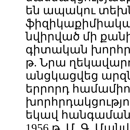
են ապակու տեխն
ֆիզիկաքիմիակա
նվիրված մի քա
գիտական խորհրդա
թ. Նրա ղեկավար
անցկացվեց արզ
երրորդ համամի
խորհրդակցությո
եկավ հանգամանա
1956 թ. Մ. Գ. Մա