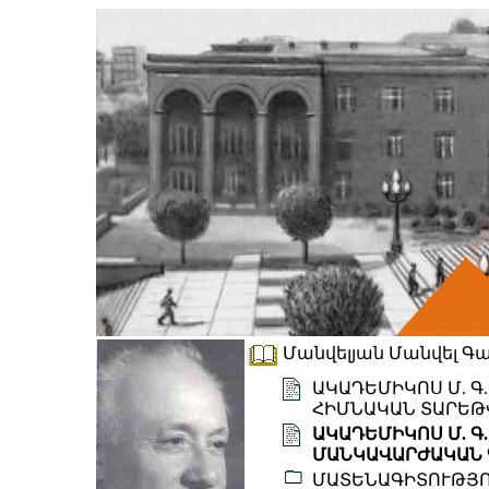
Մանվելյան Մանվել Գար
ԱԿԱԴԵՄԻԿՈՍ Մ. Գ
ՀԻՄՆԱԿԱՆ ՏԱՐԵԹ
ԱԿԱԴԵՄԻԿՈՍ Մ. Գ
ՄԱՆԿԱՎԱՐԺԱԿԱՆ 
ՄԱՏԵՆԱԳԻՏՈՒԹՅ