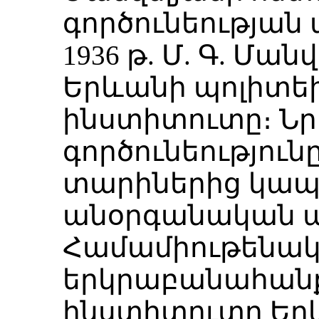
գործունեության
1936 թ. Մ. Գ. Մա
Երևանի պոլիտ
ինստիտուտը։ Ն
գործունեություն
տարիներից կապ
անօրգանական ա
Համամիութենա
երկրաբանահան
ինստիտուտը Երև