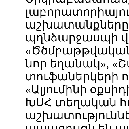
լաբորատորիայո
աշխատանքները։
պղնձարջասպի վե
«Ծծմբաթթվական
նոր եղանակ», «
տուֆաներկերի ո
«Ալյումինի օքսի
ԽՍՀ տեղական հո
աշխատություննե
ապացույցն են այ