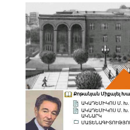
Քոթանյան Միքայել Խաչի
ԱԿԱԴԵՄԻԿՈՍ Մ. Խ
ԱԿԱԴԵՄԻԿՈՍ Մ. Խ
ԱԿՆԱՐԿ
ՄԱՏԵՆԱԳԻՏՈՒԹՅՈ