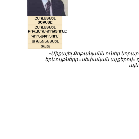
ԸՆԴԼԱՅՆԵԼ
ՏԵՔՍՏԸ
ԸՆԴԼԱՅՆԵԼ
ԲՈՎԱՆԴԱԿՈՒԹՅՈՒՆԸ
ԳՈՒՆԱՓՈԽՈՒՄ
ԱՌԱՆՁՆԱՑՆԵԼ
Տպել
«Միքայել Քոթանյանն ուներ նորա
երևույթները «սեփական աչքերով» դ
այն