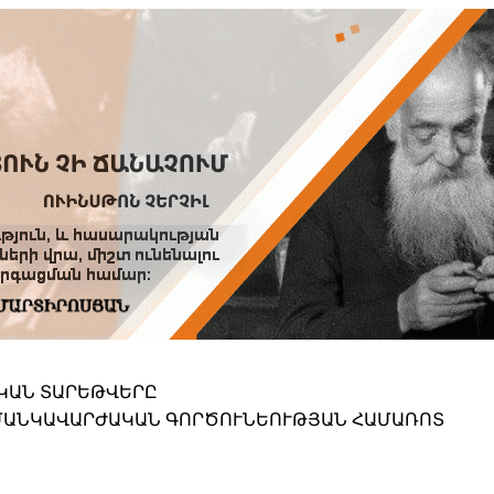
Տուն
Օգնություն
ՆԱԽԱՊԱՏՎՈՒԹՅՈՒՆՆԵՐ
ԱԿԱՆ ՏԱՐԵԹՎԵՐԸ
 ՄԱՆԿԱՎԱՐԺԱԿԱՆ ԳՈՐԾՈՒՆԵՈՒԹՅԱՆ ՀԱՄԱՌՈՏ