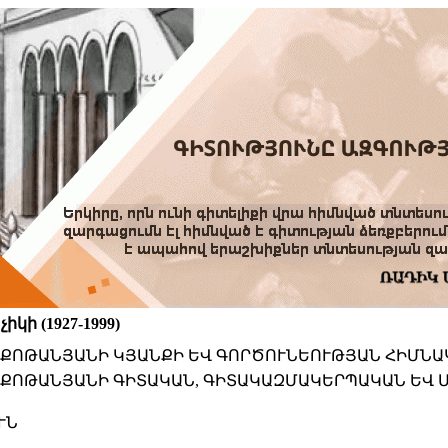
կի (1927-1999)
. ՔՈԹԱՆՅԱՆԻ ԿՅԱՆՔԻ ԵՎ ԳՈՐԾՈՒՆԵՈՒԹՅԱՆ ՀԻՄՆ
. ՔՈԹԱՆՅԱՆԻ ԳԻՏԱԿԱՆ, ԳԻՏԱԿԱԶՄԱԿԵՐՊԱԿԱՆ ԵՎ
ՒՆ