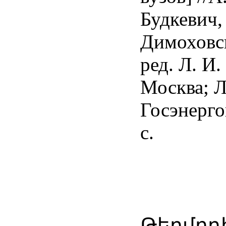
Будкевич,
Димоховс
ред. Л. И
Москва; Л
Госэнерго
с.
Թերմոդ