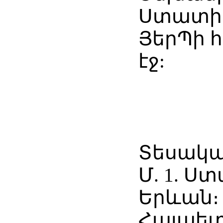
Ստատիկ
ՅերՊի հր
էջ:
Տեսակա
Մ. 1. Ս
Երևան։
Հայպետհ