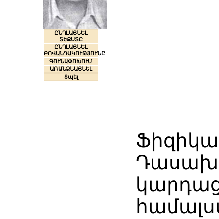
ԸՆԴԼԱՅՆԵԼ
ՏԵՔՍՏԸ
ԸՆԴԼԱՅՆԵԼ
ԲՈՎԱՆԴԱԿՈՒԹՅՈՒՆԸ
ԳՈՒՆԱՓՈԽՈՒՄ
ԱՌԱՆՁՆԱՑՆԵԼ
Տպել
Ֆիզիկա
Դասախո
կարդաց
համալս