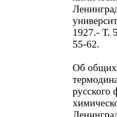
Ленингра
университ
1927.- Т. 
55-62.
Об общих
термодин
русского 
химическо
Ленингра