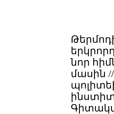
Թերմոդ
երկրորդ
նոր հի
մասին 
պոլիտե
ինստիտ
Գիտակ