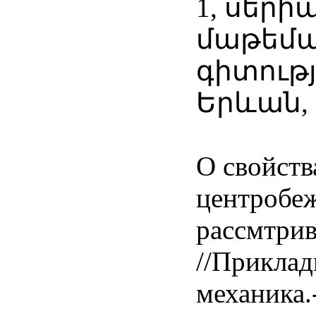
1, սերի
մաթեմ
գիտությ
Երևան, 1
О свойств
центробеж
рассмтрив
//Приклад
механика.-