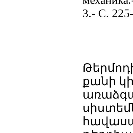
3.- С. 225
Թերմոդ
քանի կ
առաձգ
սիստեմ
հավասա