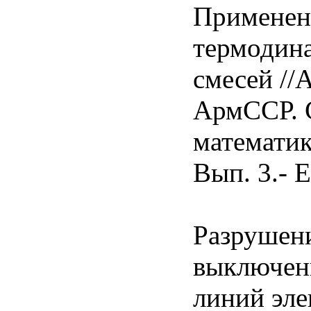
Применен
термодин
смесей //
АрмССР. 
математик
Вып. 3.- Е
Разрушен
выключен
линий эле