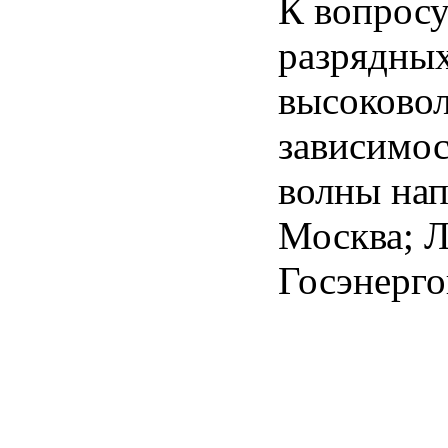
К вопрос
разрядны
высоковол
зависимо
волны нап
Москва; Л
Госэнерго