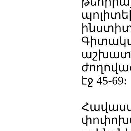
թեորիայ
պոլիտե
ինստիտ
Գիտակ
աշխատո
ժողովածո
էջ 45-69:
Հավասա
փոփոխ