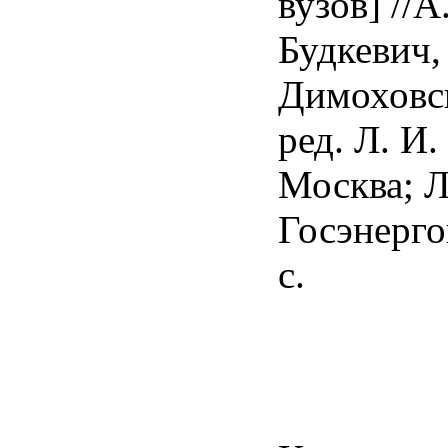
вузов] //А
Будкевич,
Димоховс
ред. Л. И
Москва; Л
Госэнерго
с.