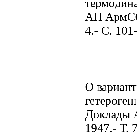
термодин
АН АрмССР
4.- С. 101
О вариан
гетероген
Доклады 
1947.- Т. 