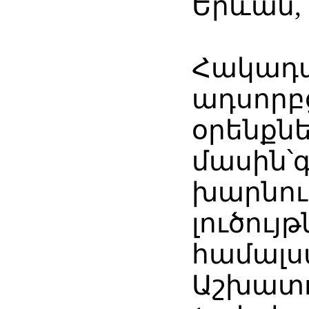
Երևան, 1
Հակադա
ադսորբ
օրենքն
մասին՝
խարնու
լուծույ
համալս
Աշխատու