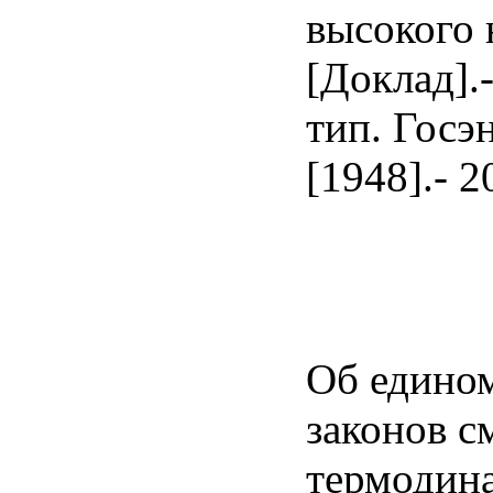
высокого 
[Доклад].-
тип. Госэ
[1948].- 20
Об едино
законов 
термодин