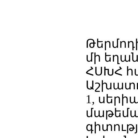
Թերմոդ
մի եղան
ՀՍԽՀ հ
Աշխատու
1, սերի
մաթեմ
գիտությ