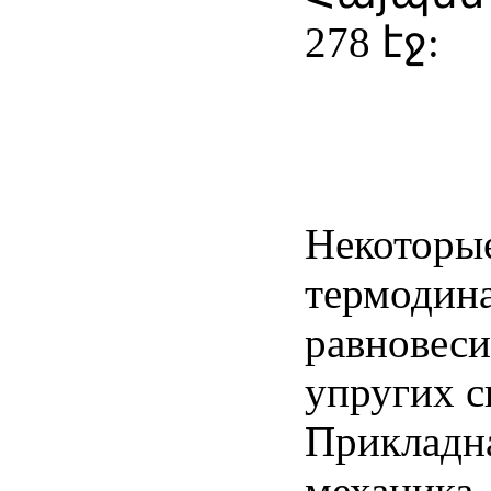
278 էջ:
Некоторы
термодин
равновес
упругих с
Прикладна
механика.-