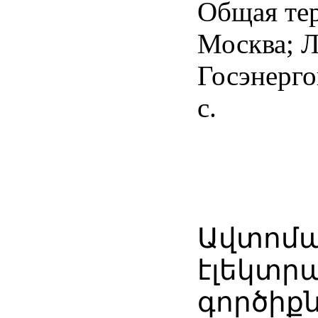
Общая те
Москва; Л
Госэнерго
с.
Ավտոմ
էլեկտր
գործիքն