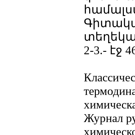
համալս
Գիտակ
տեղեկագ
2-3.- էջ 4
Классичес
термодин
химическа
Журнал ру
химическо