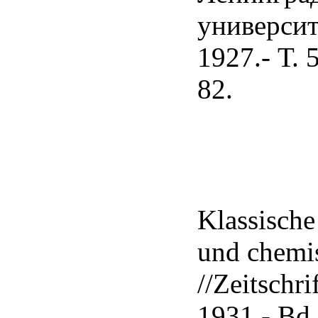
университ
1927.- Т. 
82.
Klassisch
und chemi
//Zeitschri
1931.- Bd.