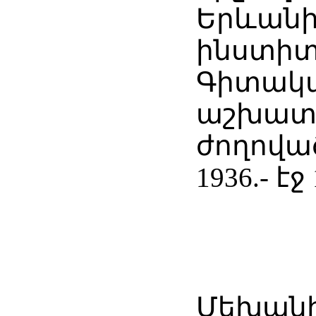
Երևանի
ինստիտ
Գիտակ
աշխատո
ժողոված
1936.- էջ 
Մեխանի