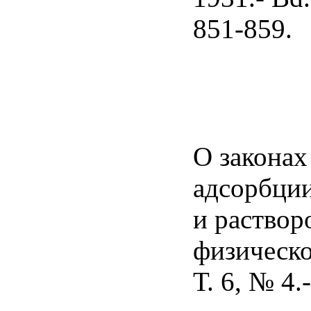
851-859.
О законах
адсорбции
и раствор
физическо
Т. 6, № 4.