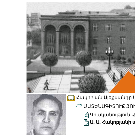
Հակոբյան Ալեքսանդր Ար
ՄԱՏԵՆԱԳԻՏՈՒԹՅՈ
Գրականություն Ա
Ա. Ա. Հակոբյան