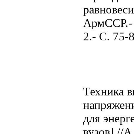
равновес
АрмССР.- 
2.- С. 75-
Техника 
напряжени
для энерге
вузов] //А