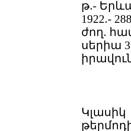
թ.- Եր
1922.- 2
ժող. հ
սերիա 3
իրավուն
Կլասիկ
թերմոդ