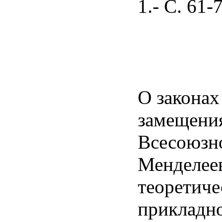
1.- С. 61-
О законах
замещения
Всесоюзн
Менделеев
теоретиче
прикладн