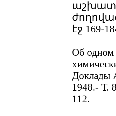
աշխատո
ժողովածո
էջ 169-18
Об одном 
химически
Доклады 
1948.- Т. 
112.