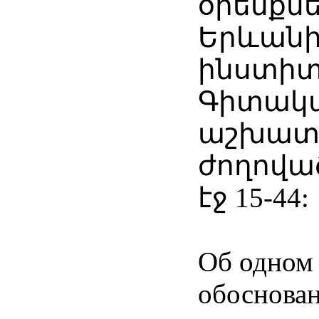
օրենքնե
Երևանի
ինստիտ
Գիտակ
աշխատո
ժողովածո
էջ 15-44:
Об одном
обоснован