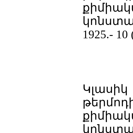
քիմիակ
կոնստա
1925.- 10 
Կլասիկ
թերմոդ
քիմիակ
կոնստա