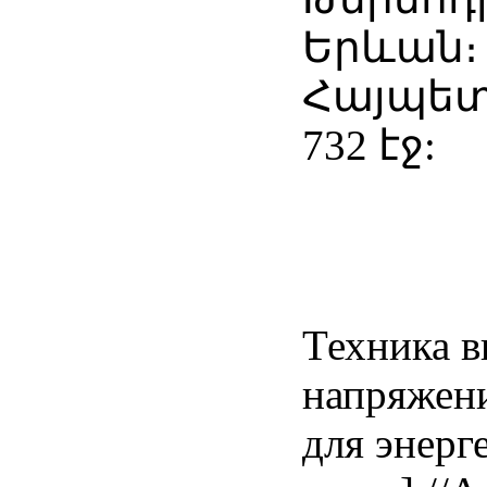
Երևան։
Հայպետհ
732 էջ:
Техника 
напряжени
для энерге