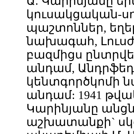
Ա. Կարինյանը եր
կուսակցական-ս
պաշտոններ, եղե
նախագահ, Լուսժ
բազմիցս ընտրվե
անդամ, Անդրֆե
կենտգործկոմի 
անդամ: 1941 թվ
Կարինյանը անցն
աշխատանքի` սկզ