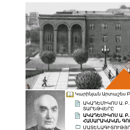
Կարինյան Արտաշես Բալ
ԱԿԱԴԵՄԻԿՈՍ Ա. Բ
ՏԱՐԵԹՎԵՐԸ
ԱԿԱԴԵՄԻԿՈՍ Ա. Բ
ՀԱՍԱՐԱԿԱԿԱՆ ԳՈ
ՄԱՏԵՆԱԳԻՏՈՒԹՅ