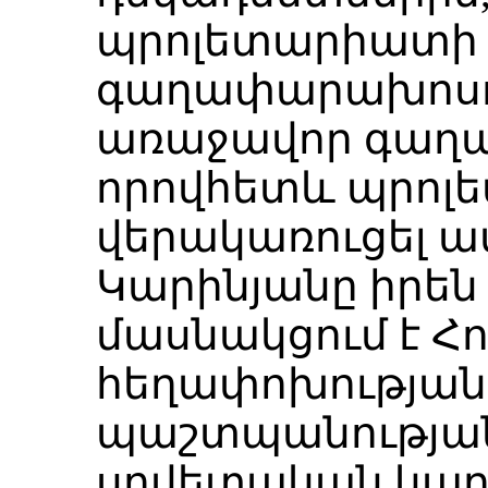
պրոլետարիատի
գաղափարախոսու
առաջավոր գաղա
որովհետև պրոլ
վերակառուցել ա
Կարինյանը իրեն
մասնակցում է Հ
հեղափոխության
պաշտպանության
սովետական կար