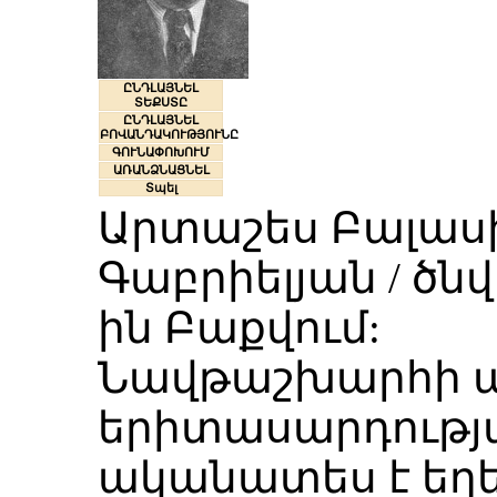
ԸՆԴԼԱՅՆԵԼ
ՏԵՔՍՏԸ
ԸՆԴԼԱՅՆԵԼ
ԲՈՎԱՆԴԱԿՈՒԹՅՈՒՆԸ
ԳՈՒՆԱՓՈԽՈՒՄ
ԱՌԱՆՁՆԱՑՆԵԼ
Տպել
Արտաշես Բալասի
Գաբրիելյան / ծնվե
ին Բաքվում:
Նավթաշխարհի ա
երիտասարդությա
ականատես է եղ