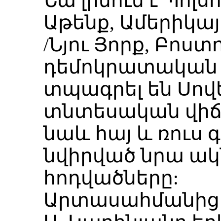
Նա լինում է Պոլս
Աթենք, Ամերիկա
/Նյու Յորք, Բոստ
դեմոկրատական
տպագրել են Սո
տնտեսական վիճ
նաև հայ և ռուս
նվիրված նրա ակ
հոդվածները:
Արտասահմանից 