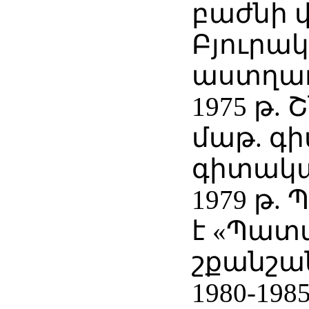
բաժնի վ
Բյուրա
աստղա
1975 թ. 
մաթ. գի
գիտակա
1979 թ.
է «Պատ
շքանշա
1980-198