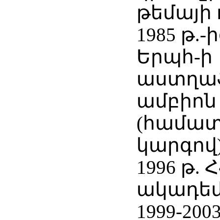
թեմայի
1985 թ.
Երպհ-ի
աստղա
ամբիոն
(համատ
կարգով)
1996 թ. 
ակադեմ
1999-200