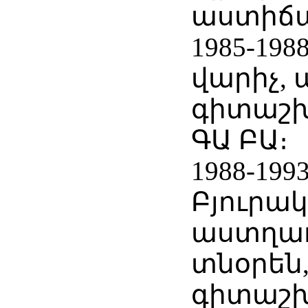
աստիճ
1985-19
վարիչ,
գիտաշ
ԳԱ ԲԱ։
1988-199
Բյուրա
աստղա
տնօրեն
գիտաշ