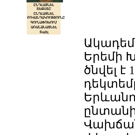
ԸՆԴԼԱՅՆԵԼ
ՏԵՔՍՏԸ
ԸՆԴԼԱՅՆԵԼ
ԲՈՎԱՆԴԱԿՈՒԹՅՈՒՆԸ
ԳՈՒՆԱՓՈԽՈՒՄ
ԱՌԱՆՁՆԱՑՆԵԼ
Տպել
Ակադեմ
Երեմի 
ծնվել է 1
դեկտեմբ
Երևանո
ընտանի
Վախճանվ