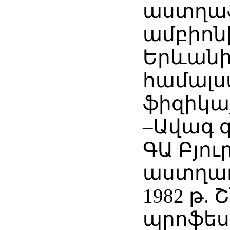
աստղա
ամբիոն
Երևան
համալ
ֆիզիկա
–Ավագ
ԳԱ Բյո
աստղա
1982 թ. 
պրոֆես