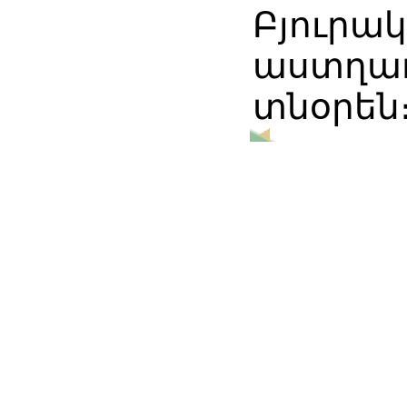
Բյուրա
աստղա
տնօրեն