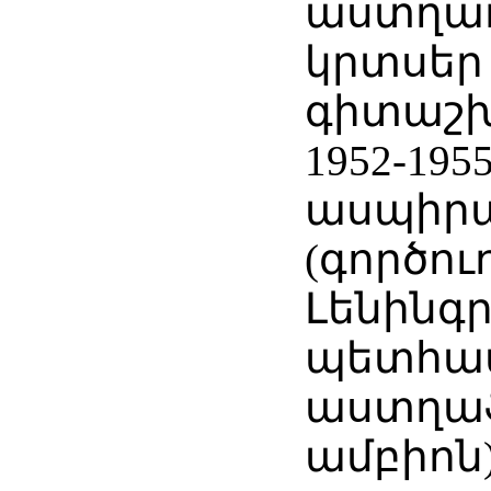
աստղա
կրտսեր
գիտաշ
1952-195
ասպիր
(գործուղ
Լենինգ
պետհա
աստղա
ամբիոն)