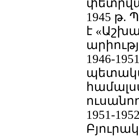
փետրվա
1945 թ.
է «Աշխ
արիությ
1946-19
պետակ
համալ
ուսանող
1951-19
Բյուրա