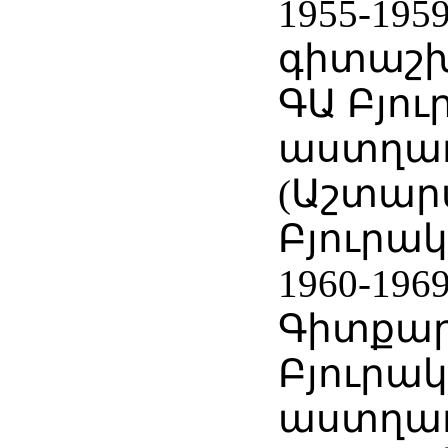
1955-19
գիտաշխ
ԳԱ Բյո
աստղա
(Աշտարա
Բյուրակ
1960-196
Գիտքար
Բյուրա
աստղա