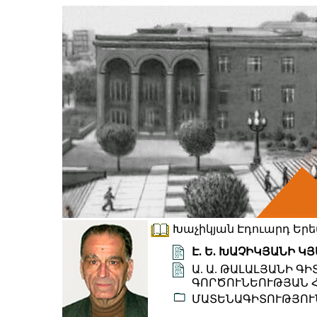
Խաչիկյան Էդուարդ Երեմի
Է. Ե. ԽԱՉԻԿՅԱՆԻ 
Ա. Ա. ԹԱԼԱԼՅԱՆԻ 
ԳՈՐԾՈՒՆԵՈՒԹՅԱՆ 
ՄԱՏԵՆԱԳԻՏՈՒԹՅՈՒ