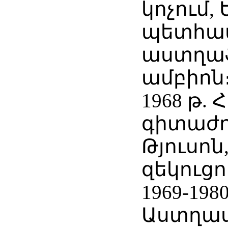
կոչում,
պետհա
աստղա
ամբիոն
1968 թ. 
գիտաժո
Թյուսոն
զեկուցո
1969-198
Աստղա