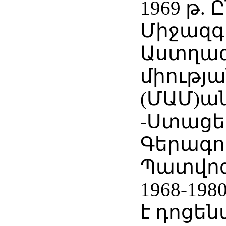
1969 թ. 
Միջազգ
Աստղա
միությ
(ՄԱՄ)ա
-Ստացել
Գերագո
Պատվոգ
1968-198
է դոցե