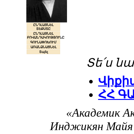
ԸՆԴԼԱՅՆԵԼ
ՏԵՔՍՏԸ
ԸՆԴԼԱՅՆԵԼ
ԲՈՎԱՆԴԱԿՈՒԹՅՈՒՆԸ
ԳՈՒՆԱՓՈԽՈՒՄ
ԱՌԱՆՁՆԱՑՆԵԼ
Տպել
Տե՛ս նա
Վիքի
ՀՀ Գ
«Академик А
Инджикян Майя 