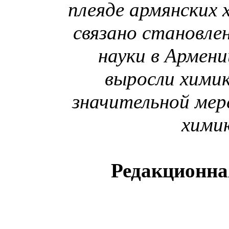
плеяде армянских 
связано становле
науки в Армени
выросли хими
значительной мер
хими
Редакционна