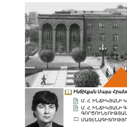
Ինճիկյան Մայա Հրանտի
Մ. Հ. ԻՆՃԻԿՅԱՆԻ
Մ. Հ. ԻՆՃԻԿՅԱՆԻ
ԳՈՐԾՈՒՆԵՈՒԹՅԱՆ
ՄԱՏԵՆԱԳԻՏՈՒԹՅ