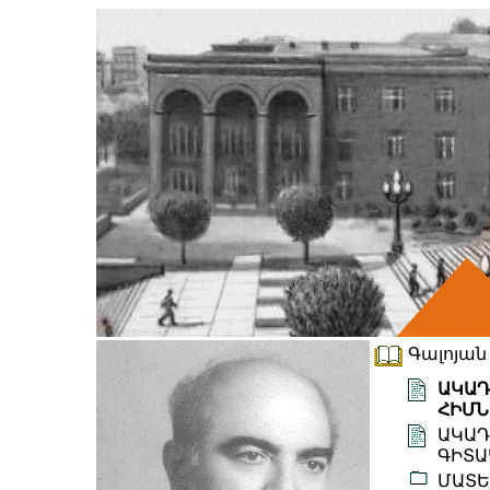
Գալոյան 
ԱԿԱԴ
ՀԻՄՆ
ԱԿԱԴ
ԳԻՏԱ
ՄԱՏԵ