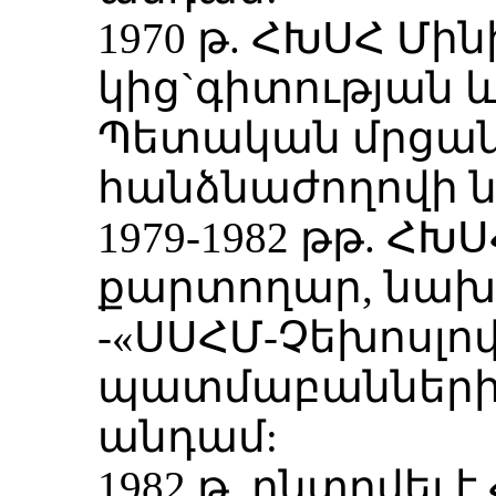
1970 թ. ՀԽՍՀ Մի
կից`գիտության 
Պետական մրցան
հանձնաժողովի 
1979-1982 թթ. Հ
քարտողար, նախ
-«ՍՍՀՄ-Չեխոսլո
պատմաբանների
անդամ:
1982 թ. ընտրվել