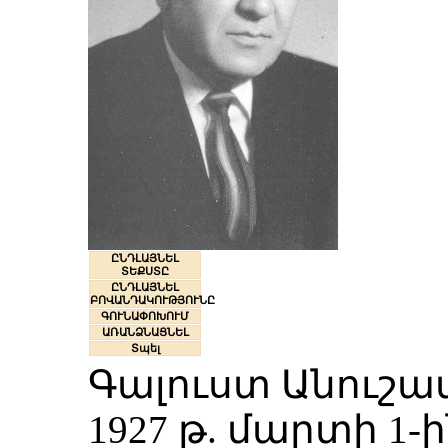
ԸՆԴԼԱՅՆԵԼ
ՏԵՔՍՏԸ
ԸՆԴԼԱՅՆԵԼ
ԲՈՎԱՆԴԱԿՈՒԹՅՈՒՆԸ
ԳՈՒՆԱՓՈԽՈՒՄ
ԱՌԱՆՁՆԱՑՆԵԼ
Տպել
Գալուստ Անուշավ
1927 թ. մարտի 1