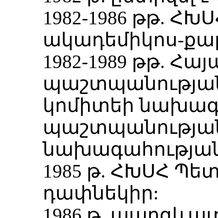
1982-1986 թթ. Հ
ակադեմիկոս-քա
1982-1989 թթ. 
պաշտպանությա
կոմիտեի նախագ
պաշտպանության
նախագահության
1985 թ. ՀԽՍՀ Պ
դափնեկիր:
1986 թ. պարգևա