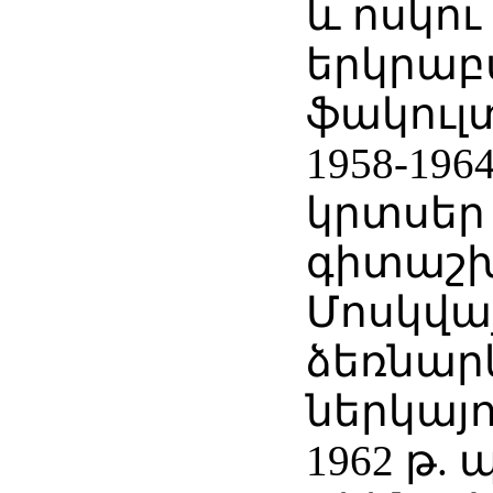
և ոսկո
երկրա
ֆակուլ
1958-196
կրտսեր
գիտաշ
Մոսկվայ
ձեռնարկ
ներկայո
1962 թ.