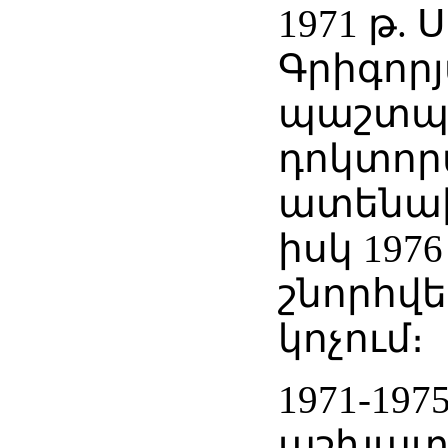
1971 թ. Ս
Գրիգոր
պաշտպա
դոկտո
ատենախ
իսկ 1976
շնորհվե
կոչում։
1971-197
աշխատե