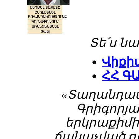
ՍԵՂՄԵԼ ՏԵՔՍՏԸ
ԸՆԴԼԱՅՆԵԼ
ԲՈՎԱՆԴԱԿՈՒԹՅՈՒՆԸ
ԳՈՒՆԱՓՈԽՈՒՄ
ԱՌԱՆՁՆԱՑՆԵԼ
Տպել
Տե՛ս նա
Վիքի
ՀՀ Գ
«Տաղանդավ
Գրիգորյ
երկրաքիմի
ճանաչված գ