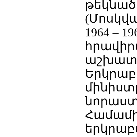
թեկնած
(Մոսկվա
1964 – 19
հրավիրվ
աշխատ
Երկրաբ
մինիստ
նորաստ
Համամ
երկրաբ