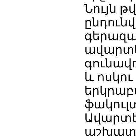
Նույն 
ընդունվե
գերազա
ավարտե
գունավ
և ոսկո
երկրա
ֆակուլ
Ավարտե
աշխատ