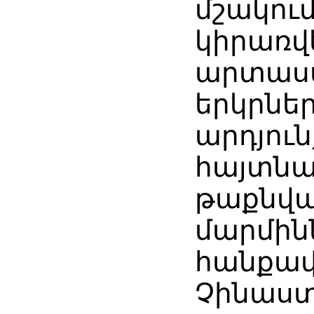
մշակում
կիրառվե
արտաս
երկրներ
արդյուն
հայտնա
թաքնվա
մարմին
հանքավ
Չինաստ