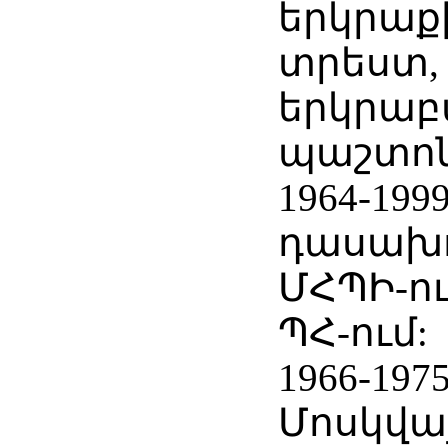
երկրաք
տրեստ,
երկրաբ
պաշտոն
1964-199
դասախոս
ՄՀՊԻ-ու
ՊՀ-ում:
1966-1975
Մոսկվա