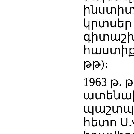
ինստիտ
կրտսեր
գիտաշ
հաստիքո
թթ)։
1963 թ.
ատենա
պաշտպա
հետո Ս.