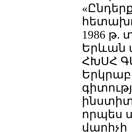
«Ընդեր
հետախու
1986 թ.
Երևան 
ՀԽՍՀ Գ
Երկրա
գիտությ
ինստիտ
որպես 
վարիչի