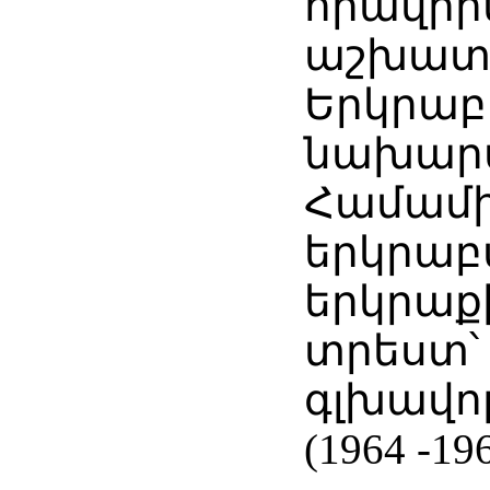
հրավիրվ
աշխատ
Երկրաբ
նախար
Համամ
երկրաբ
երկրաք
տրեստ՝
գլխավո
(1964 -19