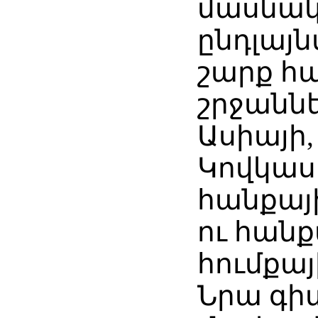
մասնակ
ընդլայն
շարք հ
շրջաննե
Ասիայի,
Կովկաս
հանքայ
ու հան
հումքա
Նրա գ