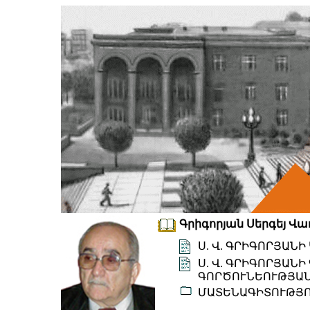
Գրիգորյան Սերգեյ Վաղ
Ս. Վ. ԳՐԻԳՈՐՅԱՆ
Ս. Վ. ԳՐԻԳՈՐՅԱՆ
ԳՈՐԾՈՒՆԵՈՒԹՅԱՆ
ՄԱՏԵՆԱԳԻՏՈՒԹՅ