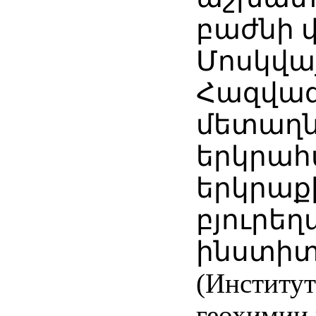
բաժնի 
Մոսկվա
Հազվագ
մետաղն
երկրահ
երկրաք
բյուրե
ինստիտ
(Институт
геохимии