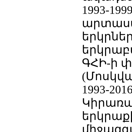
1993-199
արտաս
երկրնե
երկրաբ
ԳՀԻ-ի 
(Մոսկվա
1993-201
Կիրառ
երկրաք
միջազգա