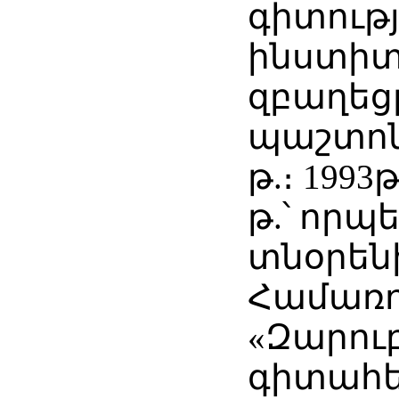
գիտությ
ինստիտ
զբաղեցր
պաշտոնը
թ.։ 1993
թ.՝ որպ
տնօրեն
Համառ
«Զարու
գիտահ