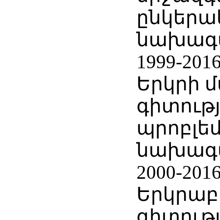
ընկերա
նախագ
1999-201
Երկրի 
գիտությ
պրոբլե
նախագ
2000-201
Երկրա
գիտությ