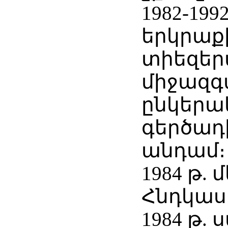
1982-199
երկրաք
տիեզեր
միջազգ
ընկերա
գերծադ
անդամ։
1984 թ. 
Հնդկաս
1984 թ. 