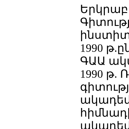
Երկրա
Գիտութ
ինստիտ
1990 թ.ը
ԳԱԱ ակ
1990 թ.
գիտությ
ակադեմ
հիմնադ
ակադեմ