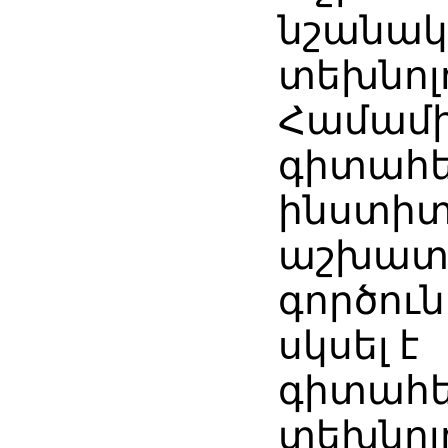
նշանակ
տեխնոլ
Համամ
գիտահ
ինստիտ
աշխատ
գործուն
սկսել է
գիտահ
տեխնոլ