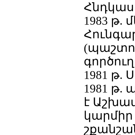
Հնդկաս
1983 թ. 
Հունգա
(պաշտ
գործուղ
1981 թ.
1981 թ.
է Աշխա
կարմիր
շքանշա