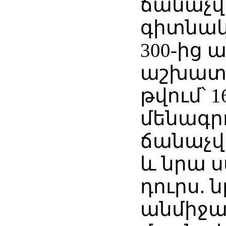
ճանաչ
գիտնակա
300-ից 
աշխատո
թվում՝ 1
մենագրո
ճանաչվ
և նրա 
դուրս. 
անմիջ