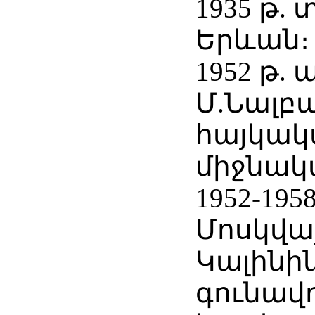
1935 թ.
Երևան։
1952 թ.
Մ.Նալբ
հայկակ
միջնակ
1952-195
Մոսկվայ
Կալինի
գունավ