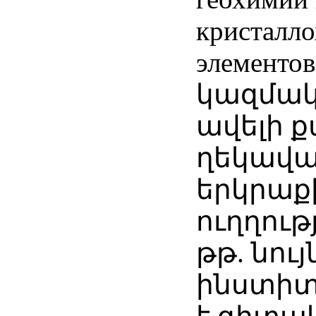
кристалл
элементо
կազմակ
ավելի ք
ղեկավար
երկրաք
ուղղությ
թթ. նույ
ինստիտ