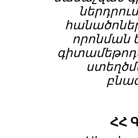
ներդրու
հանածոնե
որոնման
գիտամեթոդ
ստեղծմ
բնա
ՀՀ 