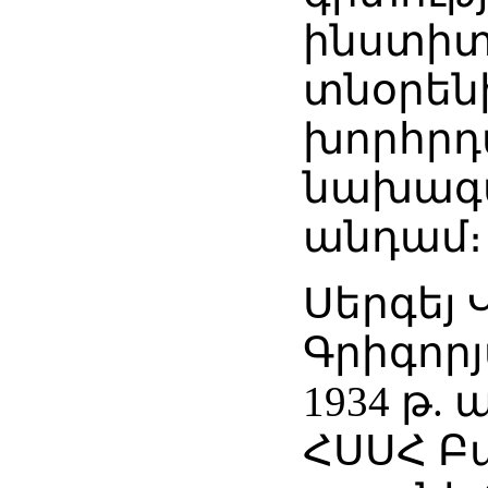
ինստիտ
տնօրեն
խորհրդ
նախագ
անդամ։
Սերգեյ
Գրիգորյ
1934 թ. 
ՀՍՍՀ Բ