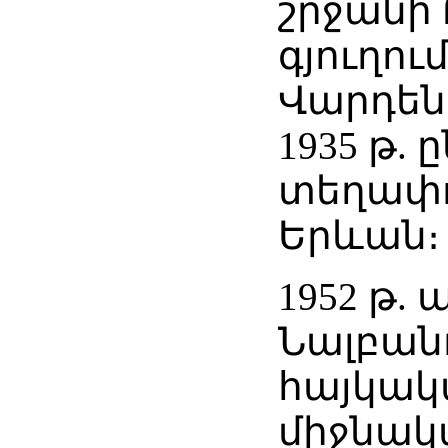
շրջանի
գյուղում
Վարդենի
1935 թ.
տեղափո
Երևան։
1952 թ. 
Նալբան
հայկակ
միջնակ