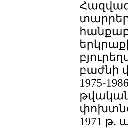
Հազվագ
տարրե
հանքաբ
երկրաք
բյուրեղ
բաժնի 
1975-198
թվական
փոխտնօ
1971 թ.