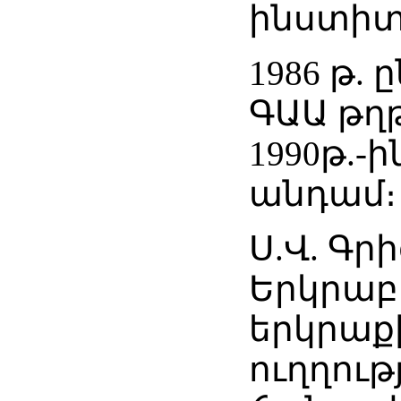
ինստիտ
1986 թ. 
ԳԱԱ թղ
1990թ.-
անդամ։
Ս.Վ. Գր
Երկրաբ
երկրաք
ուղղութ