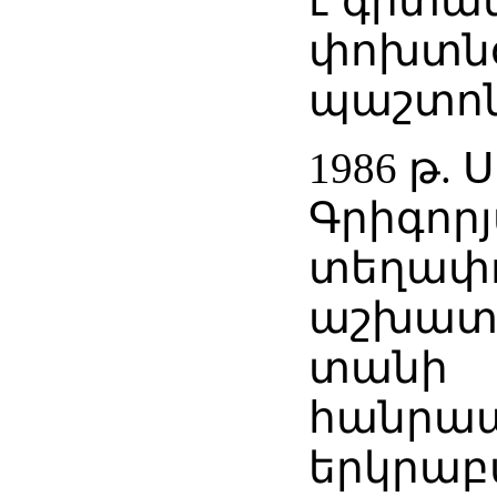
է գիտակ
փոխտն
պաշտոն
1986 թ. Ս
Գրիգոր
տեղափո
աշխատ
տանի
հանրապ
երկրա