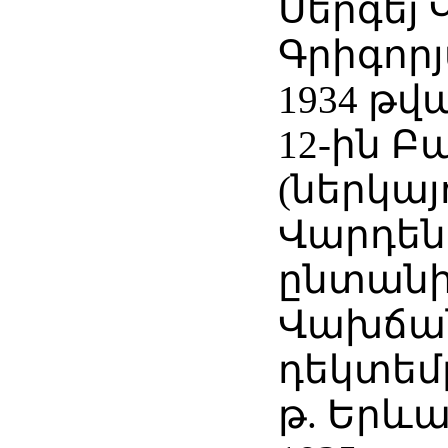
Սերգեյ
Գրիգորյ
1934 թ
12-ին 
(ներկայո
Վարդեն
ընտանի
Վախճան
դեկտեմբ
թ. Երևա