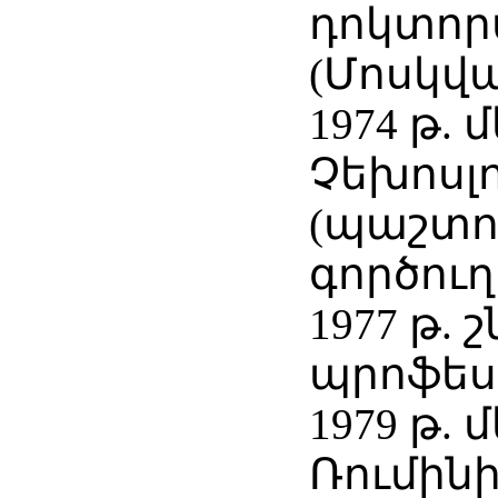
դոկտոր
(Մոսկվա
1974 թ. 
Չեխոսլ
(պաշտ
գործուղ
1977 թ. 
պրոֆեսո
1979 թ. 
Ռումին