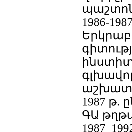
պաշտո
1986-198
Երկրա
գիտությ
ինստիտ
գլխավո
աշխատ
1987 թ.
ԳԱ թղթ
1987–199