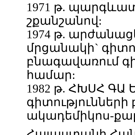
1971 թ. պարգևատ
շքանշանով:
1974 թ. արժանա
մրցանակի` գիտո
բնագավառում գ
համար:
1982 թ. ՀԽՍՀ ԳԱ
գիտությունների
ակադեմիկոս-քա
Հայաստանի Հա