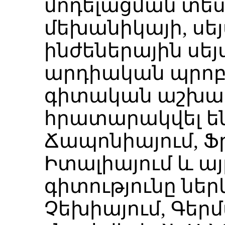
մոդելացման տես
մեխանիկայի, սե
ինժեներային սե
արդիական պրոբլ
գիտական աշխատ
հրատարակվել են
Ճապոնիայում, Ֆր
Իտալիայում և այ
գիտությունը ներկ
Չեխիայում, Գերմ