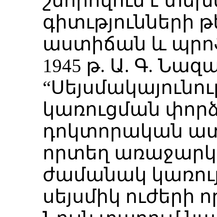
շնորհվում է տե
գիտւթյունների 
աստիճան և պրոֆ
1945 թ. Ա. Գ. Ն
“Սեյսմակայունո
կառուցման փորձ
դոկտորական ատ
որտեղ առաջարկո
ժամանակ կառույ
սեյսմիկ ուժերի ո