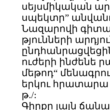
սեյսմիկական ա
սպեկտր” անվանո
Նազարովի գիտա
թյունների արդյո
ընդհանրացվեցին
ուժերի ինժենե ր
մեթոդ“ մենագրու
երկու հրատարա կո
թ./:
Գիրքը լայն ճա