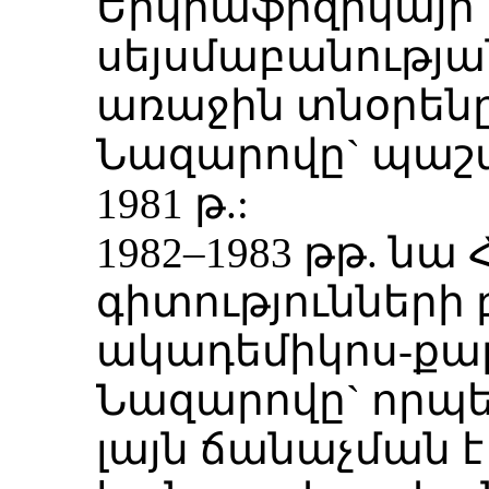
Երկրաֆիզիկայի 
սեյսմաբանությա
առաջին տնօրենը 
Նազարովը` պաշ
1981 թ.:
1982–1983 թթ. ն
գիտությունների
ակադեմիկոս-քար
Նազարովը` որպե
լայն ճանաչման 