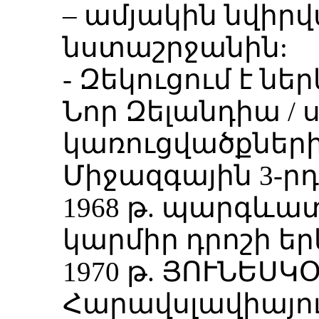
– ամյակին նվիր
նստաշրջանին:
- Զեկուցում է նե
Նոր Զելանդիա / 
կառուցվածքների
Միջազգային 3-ր
1968 թ. պարգևա
կարմիր դրոշի եր
1970 թ. ՅՈՒՆԵՍԿ
Հարավսլավիայու