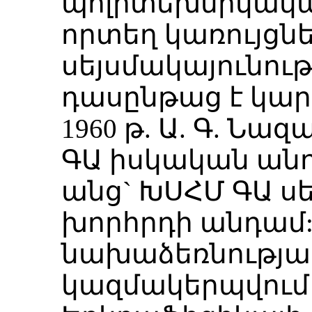
պոլիտեխնիկակա
որտեղ կառույցն
սեյսմակայունու
դասընթաց է կար
1960 թ. Ա. Գ. Նա
ԳԱ իսկական անդ
անց` ԽՍՀՄ ԳԱ ս
խորհրդի անդամ: 
նախաձեռնությամ
կազմակերպվում 