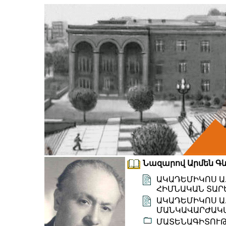
Նազարով Արմեն Գևոր
ԱԿԱԴԵՄԻԿՈՍ Ա.
ՀԻՄՆԱԿԱՆ ՏԱՐ
ԱԿԱԴԵՄԻԿՈՍ Ա.
ՄԱՆԿԱՎԱՐԺԱԿԱ
ՄԱՏԵՆԱԳԻՏՈՒ