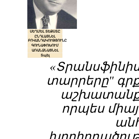
ՍԵՂՄԵԼ ՏԵՔՍՏԸ
ԸՆԴԼԱՅՆԵԼ
ԲՈՎԱՆԴԱԿՈՒԹՅՈՒՆԸ
ԳՈՒՆԱՓՈԽՈՒՄ
ԱՌԱՆՁՆԱՑՆԵԼ
Տպել
«Տրանսֆինիտ
տարրերը" գրք
աշխատանքը
որպես միա
ան
խորհրդածութ