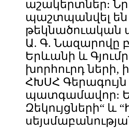
աշակերտներ: Ն
պաշտպանվել են 
թեկնածուական 
Ա. Գ. Նազարովը 
Երևանի և Գյում
խորհուրդ ների, 
ՀԽՍՀ Գերագույն
պատգամավոր: Եղ
Զեկույցների“ և 
սեյսմաբանությա