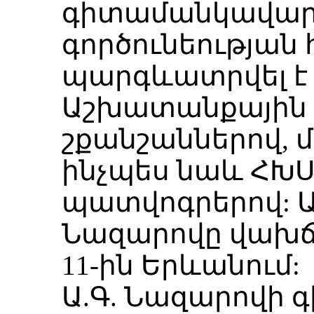
գիտամանկավա
գործունեության
պարգևատրվել է 
Աշխատանքային կ
շքանշաններով, մ
ինչպես նաև ՀԽՍ
պատվոգրերով: Ա
Նազարովը վախճա
11-ին Երևանում:
Ա.Գ. Նազարովի