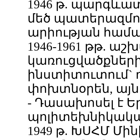
1946 թ. պարգևա
մեծ պատերազմո
արիության համա
1946-1961 թթ. աշ
կառուցվածքնե
ինստիտուտում` 
փոխտնօրեն, այն
- Դասախոսել է 
պոլիտեխնիկակա
1949 թ. ԽՍՀՄ Մի