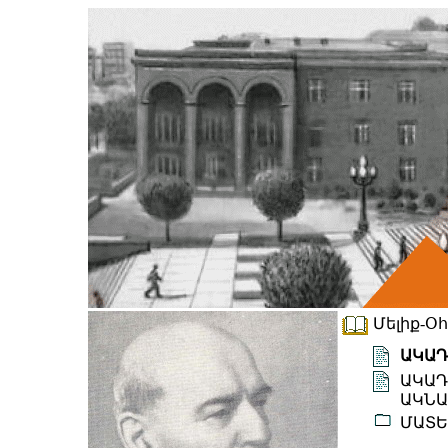
Մելիք-Օ
ԱԿԱԴ
ԱԿԱԴ
ԱԿՆԱ
ՄԱՏԵ