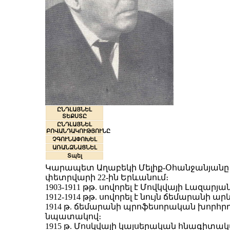
ԸՆԴԼԱՅՆԵԼ
ՏԵՔՍՏԸ
ԸՆԴԼԱՅՆԵԼ
ԲՈՎԱՆԴԱԿՈՒԹՅՈՒՆԸ
ՉԳՈՒՆԱՓՈԽԵԼ
ԱՌԱՆՁՆԱՑՆԵԼ
Տպել
Կարապետ Աղաբեկի Մելիք-Օհանջանյանը ծնվել
փետրվարի 22-ին Երևանում։
1903-1911 թթ. սովորել է Մովկվայի Լազա
1912-1914 թթ. սովորել է նույն ճեմարա
1914 թ. ճեմարանի պրոֆեսորական խորհրդի
նպատակով։
1915 թ. Մոսկվայի կայսերական հնագիտա