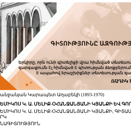
հանջանյան Կարապետ Աղաբեկի (1893-1970)
ԵՄԻԿՈՍ Կ. Ա. ՄԵԼԻՔ-ՕՀԱՆՋԱՆՅԱՆԻ ԿՅԱՆՔԻ ԵՎ Գ
ԵՄԻԿՈՍ Կ. Ա. ՄԵԼԻՔ-ՕՀԱՆՋԱՆՅԱՆԻ ԿՅԱՆՔԻ, ԳԻ
ՐԿ
ՆԱԳԻՏՈՒԹՅՈՒՆ