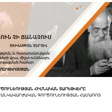
Տուն
Օգնություն
ՆԱԽԱՊԱՏՎՈՒԹՅՈՒՆՆԵՐ
ՈՐԾՈՒՆԵՈՒԹՅԱՆ ՀԻՄՆԱԿԱՆ ՏԱՐԵԹՎԵՐԸ
ՏԱՄԱՆԿԱՎԱՐԺԱԿԱՆ ԳՈՐԾՈՒՆԵՈՒԹՅԱՆ ՀԱՄԱՌՈՏ