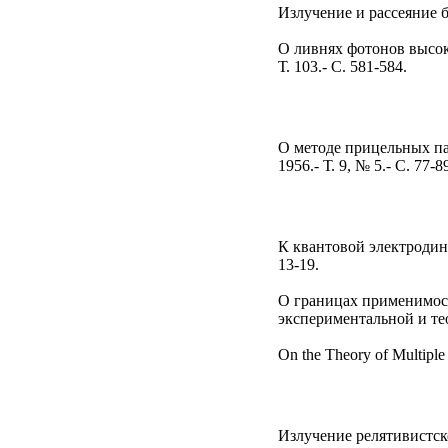
Излучение и рассеяние б
О ливнях фотонов высоко
Т. 103.- С. 581-584.
О методе прицельных па
1956.- Т. 9, № 5.- С. 77-8
К квантовой электродина
13-19.
О границах применимост
экспериментальной и теор
On the Theory of Multiple S
Излучение релятивистск