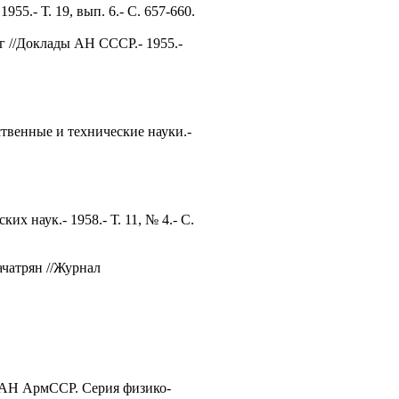
5.- Т. 19, вып. 6.- С. 657-660.
г //Доклады АН СССР.- 1955.-
твенные и технические науки.-
 наук.- 1958.- Т. 11, № 4.- С.
чатрян //Журнал
я АН АрмССР. Серия физико-