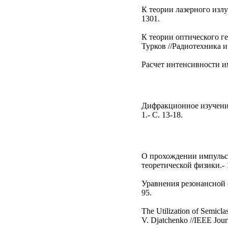
К теории лазерного излу
1301.
К теории оптического г
Турков //Радиотехника и 
Расчет интенсивности им
Дифракционное изучение
1.- С. 13-18.
О прохождении импульса
теоретической физики.- 19
Уравнения резонансной с
95.
The Utilization of Semicla
V. Djatchenko //IEEE Journ