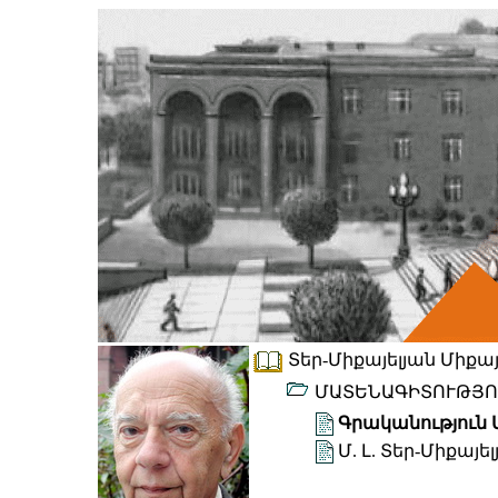
Տեր-Միքայելյան Միքայել
ՄԱՏԵՆԱԳԻՏՈՒԹՅՈ
Գրականություն Մ
Մ. Լ. Տեր-Միքա