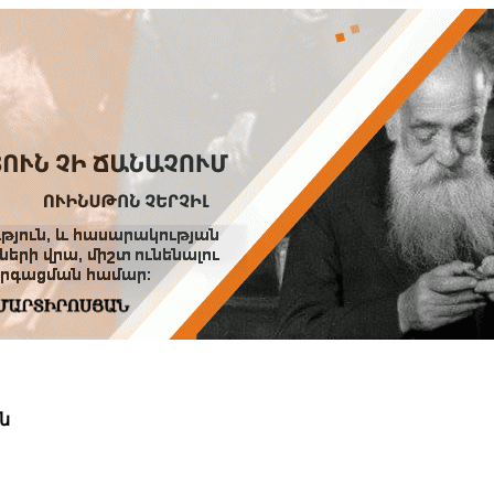
Տուն
Օգնություն
ՆԱԽԱՊԱՏՎՈՒԹՅՈՒՆՆԵՐ
ն