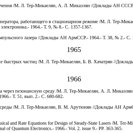
чения /М. Л. Тер-Микаелян, А. Л. Микаэлян //Доклады АН СССР.- 
енератора, работающего в стационарном режиме /М. Л. Тер-Микае
электроника.- 1964.- Т. 9, № 8.- С. 1357-1367.
пульсного лазера //Доклады АН АрмССР.- 1964.- Т. 38, № 2.- С. 
1965
 быстрых частиц /М. Л. Тер-Микаелян, Б. В. Хачатрян //Доклады
1966
 через пезонансную среду /М. Л. Тер-Микаелян, А. Л. Микаэлян
66.- Т. 51, вып. 2.- С. 680-682.
реды /М. Л. Тер-Микаелян, В. М. Арутюнян //Доклады АН АрмССР.
ssical and Rate Equations for Design of Steady-State Lasers /M. Ter-Mi
al of Quantum Electronics.- 1966.- Vol. 2. issue 9.- PP. 363-365.