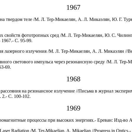
1967
а твердом теле /М. Л. Тер-Микаелян, А. Л. Микаэлян, Ю. Г. Турк
 свойств фототропных сред /М. Л. Тер-Микаелян, Ю. С. Чилинга
1967.- С. 95-99.
я лазерного излучения /М. Л. Тер-Микаелян, А. Л. Микаэлян //Вес
ного светового импульса через резонансную среду /М. Л. Тер-М
63-69.
1968
рассеяния на резонансное излучение //Письма в журнал экспери
 2.- С. 100-102.
1969
ромагнитные процессы при высоких энергиях.- Ереван: Изд-во А
Laser Radiation /M. Ter-Mikaelian, A. Mikaelian //Progress in Optics.- 