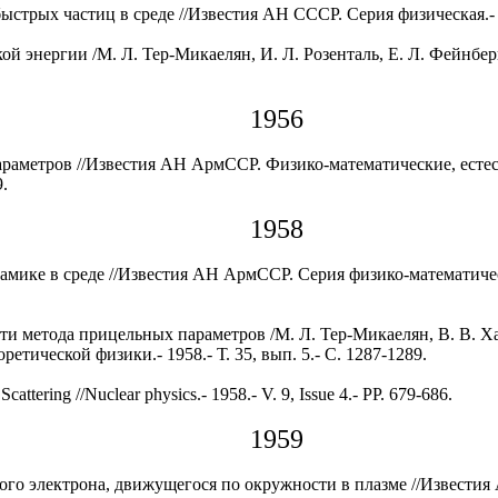
ыстрых частиц в среде //Известия АН СССР. Серия физическая.- 195
й энергии /М. Л. Тер-Микаелян, И. Л. Розенталь, Е. Л. Фейнбер
1956
раметров //Известия АН АрмССР. Физико-математические, естес
9.
1958
мике в среде //Известия АН АрмССР. Серия физико-математических
и метода прицельных параметров /М. Л. Тер-Микаелян, В. В. Ха
етической физики.- 1958.- Т. 35, вып. 5.- С. 1287-1289.
cattering //Nuclear physics.- 1958.- V. 9, Issue 4.- PP. 679-686.
1959
ого электрона, движущегося по окружности в плазме //Извести