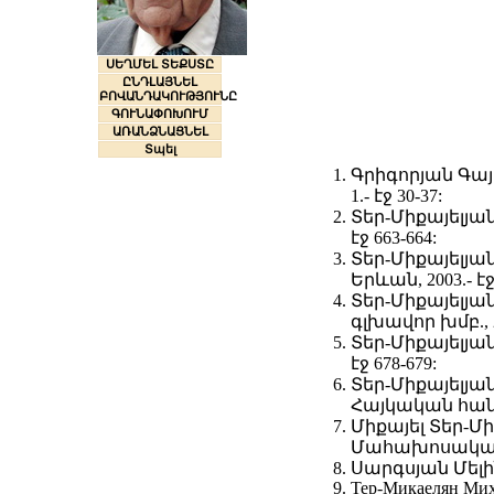
ՍԵՂՄԵԼ ՏԵՔՍՏԸ
ԸՆԴԼԱՅՆԵԼ
ԲՈՎԱՆԴԱԿՈՒԹՅՈՒՆԸ
ԳՈՒՆԱՓՈԽՈՒՄ
ԱՌԱՆՁՆԱՑՆԵԼ
Տպել
Գրիգորյան Գայա
1.- էջ 30-37:
Տեր-Միքայելյա
էջ 663-664:
Տեր-Միքայելյա
Երևան, 2003.- էջ
Տեր-Միքայելյա
գլխավոր խմբ., 20
Տեր-Միքայելյա
էջ 678-679:
Տեր-Միքայելյա
Հայկական հանր
Միքայել Տեր-Մի
Մահախոսակա
Սարգսյան Մելինե
Тер-Микаелян Миха