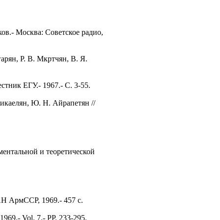
ов.- Москва: Советское радио,
рян, Р. В. Мкртчян, В. Я.
тник ЕГУ.- 1967.- С. 3-55.
икаелян, Ю. Н. Айрапетян //
ментальной и теоретической
Н АрмССР, 1969.- 457 с.
1969.- Vol. 7.- PP. 233-295.