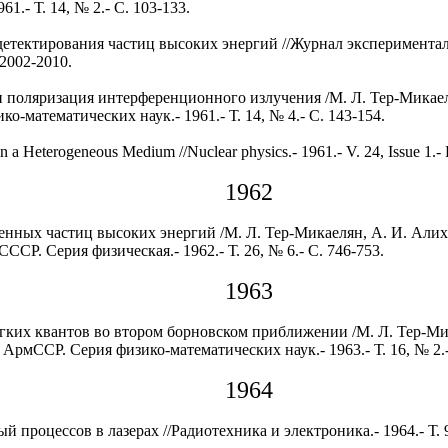
1.- Т. 14, № 2.- С. 103-133.
етектирования частиц высоких энергий //Журнал экспериментал
. 2002-2010.
и поляризация интерференционного излучения /М. Л. Тер-Микаеля
-математических наук.- 1961.- Т. 14, № 4.- С. 143-154.
 in a Heterogeneous Medium //Nuclear physics.- 1961.- V. 24, Issue 1.- 
1962
енных частиц высоких энергий /М. Л. Тер-Микаелян, А. И. Алиха
ССР. Серия физическая.- 1962.- Т. 26, № 6.- С. 746-753.
1963
ких квантов во втором борновском приближении /М. Л. Тер-Мика
АрмССР. Серия физико-математических наук.- 1963.- Т. 16, № 2.-
1964
 процессов в лазерах //Радиотехника и электроника.- 1964.- Т. 9