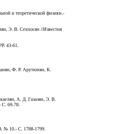
ьной и теоретической физики.-
н, Э. В. Сехпосян //Известия
PP. 43-61.
нян, Ф. Р. Арутюнян, К.
елян, А. Д. Газазян, Э. В.
 С. 69-78.
, № 10.- С. 1788-1799.