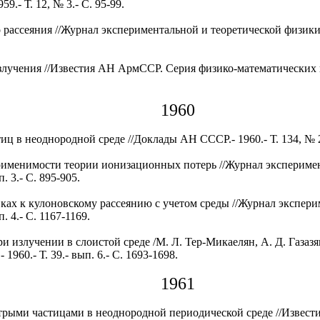
9.- Т. 12, № 3.- С. 95-99.
рассеяния //Журнал экспериментальной и теоретической физики.- 1
лучения //Известия АН АрмССР. Серия физико-математических наук
1960
ц в неоднородной среде //Доклады АН СССР.- 1960.- Т. 134, № 2.
именимости теории ионизационных потерь //Журнал эксперимен
п. 3.- С. 895-905.
ах к кулоновскому рассеянию с учетом среды //Журнал экспери
п. 4.- С. 1167-1169.
и излучении в слоистой среде /М. Л. Тер-Микаелян, А. Д. Газаз
1960.- Т. 39.- вып. 6.- С. 1693-1698.
1961
рыми частицами в неоднородной периодической среде //Извест