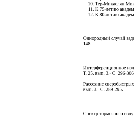
Тер-Микаелян Мика
К 75-летию академи
К 80-летию академи
Однородный случай задач
148.
Интерференционное излу
Т. 25, вып. 3.- С. 296-306
Рассеяние сверхбыстрых 
вып. 3.- С. 289-295.
Спектр тормозного излуч