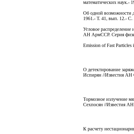
математических наук.- 196
Об одной возможности д
1961.- Т. 41, вып. 12.- С
Угловое распределение 
АН АрмССР. Серия физико
Emission of Fast Particles
О детектирование заряж
Испирян //Известия АН С
Тормозное излучение мяг
Сехпосян //Известия АН 
К расчету нестационарный