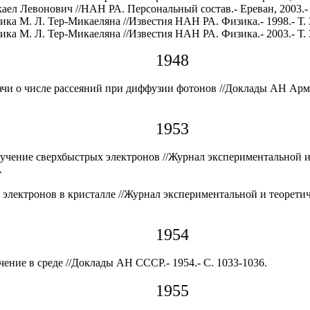
ел Левонович //НАН РА. Персональный состав.- Ереван, 2003.- 
ка М. Л. Тер-Микаеляна //Известия НАН РА. Физика.- 1998.- Т. 3
ка М. Л. Тер-Микаеляна //Известия НАН РА. Физика.- 2003.- Т. 3
1948
и о числе рассеяний при диффузии фотонов //Доклады АН АрмССР
1953
чение сверхбыстрых электронов //Журнал экспериментальной и 
.
электронов в кристалле //Журнал экспериментальной и теоретичес
1954
ение в среде //Доклады АН СССР.- 1954.- С. 1033-1036.
1955