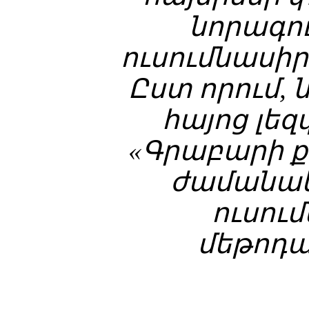
նորագու
ուսումնասիր
Ըստ որում, 
հայոց լեզ
«Գրաբարի ք
ժամանակ
ուսու
մեթոդա