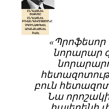
ԸՆԴԼԱՅՆԵԼ
ՏԵՔՍՏԸ
ԸՆԴԼԱՅՆԵԼ
ԲՈՎԱՆԴԱԿՈՒԹՅՈՒՆԸ
ՉԳՈՒՆԱՓՈԽԵԼ
ԱՌԱՆՁՆԱՑՆԵԼ
Տպել
«Պրոֆեսոր
նորարար 
նորարարու
հետազոտությ
բուն հետազոտո
Նա որոշակի
հայերենի 