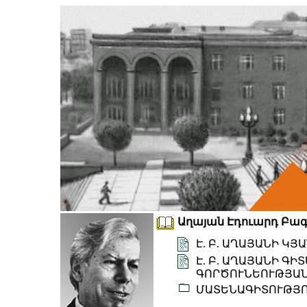
Աղայան Էդուարդ Բագր
Է. Բ. ԱՂԱՅԱՆԻ Կ
Է. Բ. ԱՂԱՅԱՆԻ Գ
ԳՈՐԾՈՒՆԵՈՒԹՅԱՆ
ՄԱՏԵՆԱԳԻՏՈՒԹՅ