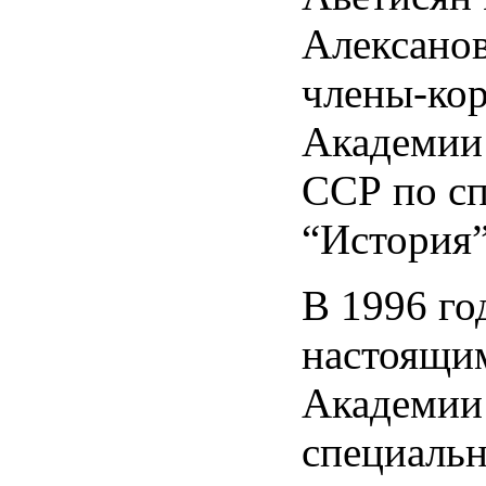
Алексанов
члены-ко
Академии
ССР по с
“История”
В 1996 го
настоящи
Академии 
специальн