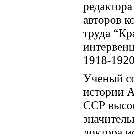
редактора
авторов к
труда “Кр
интервенц
1918-1920 
Ученый с
истории 
ССР высо
значитель
доктора и