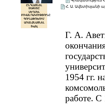
Գրականություն Հ
ԸՆԴԼԱՅՆԵԼ
Հ. Ա. Ավետիսյանի
ՏԵՔՍՏԸ
ՍԵՂՄԵԼ
ԲՈՎԱՆԴԱԿՈՒԹՅՈՒՆԸ
ԳՈՒՆԱՓՈԽՈՒՄ
ԱՌԱՆՁՆԱՑՆԵԼ
Տպել
Г. А. Аве
окончания
государст
университ
1954 гг. н
комсомоль
работе. С 