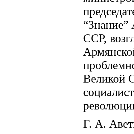
председат
“Знание”
ССР, возг
Армянско
проблемно
Великой 
социалис
революци
Г. А. Аве