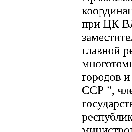
координац
при ЦК 
заместите
главной р
многотом
городов и
ССР ”, чл
государс
республик
министро