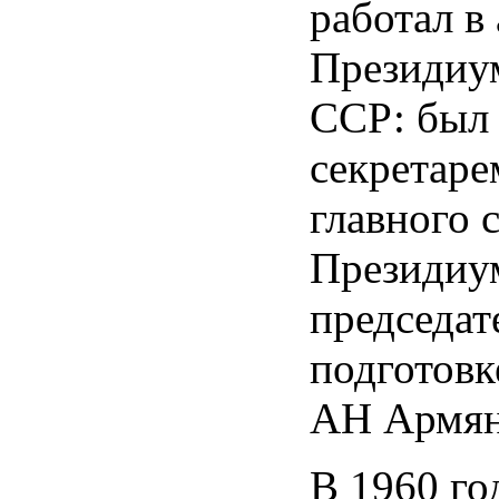
работал в
Президиу
ССР: был
секретаре
главного 
Президиу
председат
подготовк
АН Армян
В 1960 го