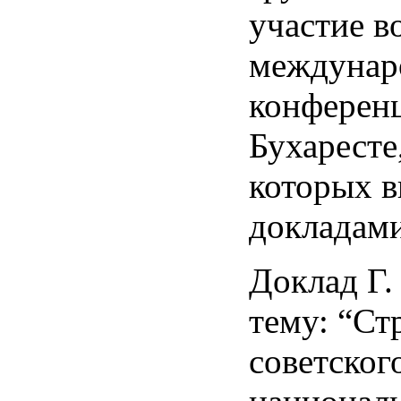
участие в
междунар
конференц
Бухаресте
которых в
докладами
Доклад Г.
тему: “Ст
советског