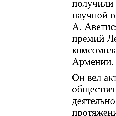
получили
научной о
А. Аветис
премий Л
комсомола
Армении.
Он вел а
обществе
деятельно
протяжени