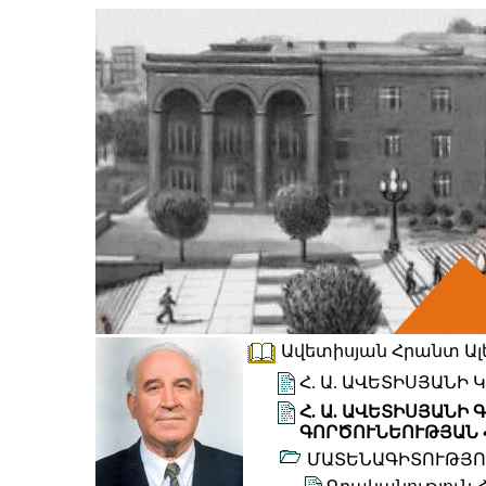
Ավետիսյան Հրանտ Ալեք
Հ. Ա. ԱՎԵՏԻՍՅԱՆԻ
Հ. Ա. ԱՎԵՏԻՍՅԱՆԻ
ԳՈՐԾՈՒՆԵՈՒԹՅԱՆ 
ՄԱՏԵՆԱԳԻՏՈՒԹՅՈ