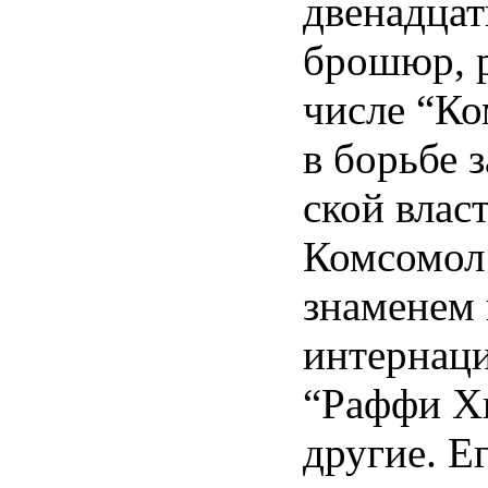
двенадца
брошюр, р
числе “Ко
в борьбе 
ской власт
Комсомол 
знаменем 
интернаци
“Раффи Хи
другие. Е