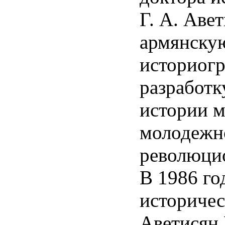
Г. А. Авет
армянску
историогр
разработк
истории 
молодежн
революци
В 1986 го
историчес
Аветисян 