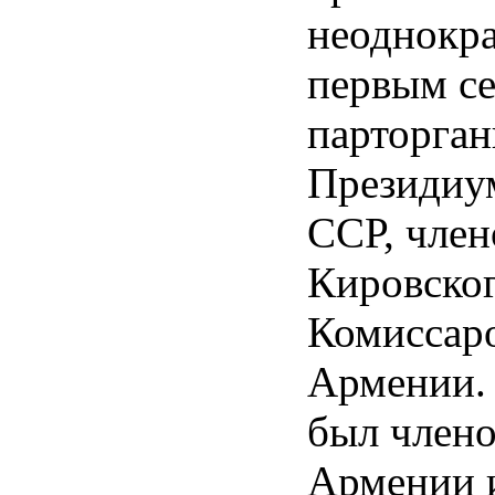
неоднокра
первым с
парторган
Президиу
ССР, чле
Кировског
Комиссар
Армении. 
был член
Армении 