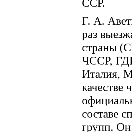
ССР.
Г. А. Аве
раз выезж
страны (
ЧССР, ГДР
Италия, М
качестве 
официальн
составе с
групп. О