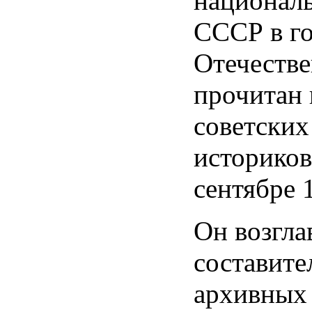
национал
СССР в г
Отечеств
прочитан 
советских
историков
сентябре 
Он возгла
составите
архивных