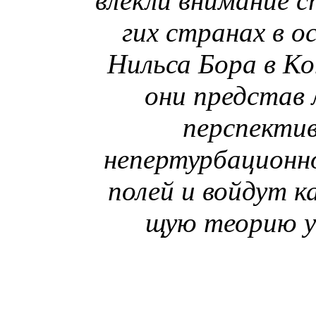
влекли внимание 
гих странах в 
Нильса Бора в Ко
они представ 
перспектив
непертурбационн
полей и войдут к
щую теорию уд