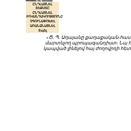
ԸՆԴԼԱՅՆԵԼ
ՏԵՔՍՏԸ
ԸՆԴԼԱՅՆԵԼ
ԲՈՎԱՆԴԱԿՈՒԹՅՈՒՆԸ
ՉԳՈՒՆԱՓՈԽԵԼ
ԱՌԱՆՁՆԱՑՆԵԼ
Տպել
«Ծ. Պ. Աղայանը քաղաքական-հաս
մարտնչող պրոպագանդիստ։ Նա հի
կապված լինելով հայ ժողովրդի հետ