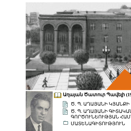
Աղայան Ծատուր Պավելի (191
Ծ. Պ. ԱՂԱՅԱՆԻ ԿՅԱՆՔ
Ծ. Պ. ԱՂԱՅԱՆԻ ԳԻՏԱԿ
ԳՈՐԾՈՒՆԵՈՒԹՅԱՆ ՀԱՄ
ՄԱՏԵՆԱԳԻՏՈՒԹՅՈՒՆ