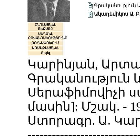
Գրականություն Ա
Ակադեմիկոս Ա. 
ԸՆԴԼԱՅՆԵԼ
ՏԵՔՍՏԸ
ՍԵՂՄԵԼ
ԲՈՎԱՆԴԱԿՈՒԹՅՈՒՆԸ
ԳՈՒՆԱՓՈԽՈՒՄ
ԱՌԱՆՁՆԱՑՆԵԼ
Տպել
Կարինյան, Արտա
Գրականություն և 
Սերաֆիմովիչի ս
մասին]: Մշակ. - 19
Ստորագր. Ա. Կար
---------------------------