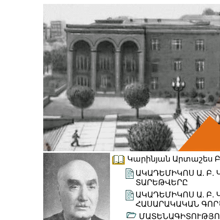
Կարինյան Արտաշես Բալ
ԱԿԱԴԵՄԻԿՈՍ Ա. Բ.
ՏԱՐԵԹՎԵՐԸ
ԱԿԱԴԵՄԻԿՈՍ Ա. Բ.
ՀԱՍԱՐԱԿԱԿԱՆ ԳՈՐ
ՄԱՏԵՆԱԳԻՏՈՒԹՅՈ