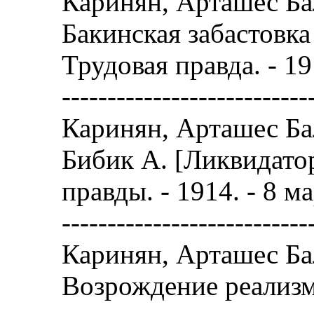
Каринян, Арташес Ба
Бакинская забастовк
Трудовая правда. - 19
---------------------------
Каринян, Арташес Ба
Бибик А. [Ликвидатор
правды. - 1914. - 8 ма
---------------------------
Каринян, Арташес Ба
Возрождение реализма