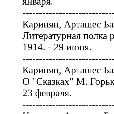
января.
---------------------------
Каринян, Арташес Ба
Литературная полка р
1914. - 29 июня.
---------------------------
Каринян, Арташес Ба
О "Сказках" М. Горьк
23 февраля.
---------------------------