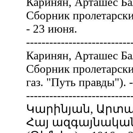
Каринян, Арташес Ба
Сборник пролетарских
- 23 июня.
---------------------------
Каринян, Арташес Ба
Сборник пролетарски
газ. "Путь правды"). -
---------------------------
Կարինյան, Արտա
Հայ ազգայնական