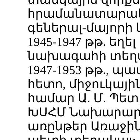
հրամանատարակ
գեներալ-մայորի 
1945-1947 թթ. եղ
նախագահի տեղա
1947-1953 թթ.,
հետո, միջուկայի
համար Ա. Մ. Պետ
ԽՍՀՄ Նախարարն
առընթեր Առաջին