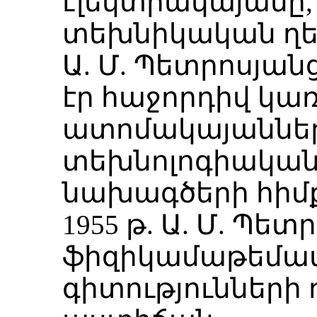
էլեկտրակայանը,
տեխնիկական ղեկ
Ա. Մ. Պետրոսյան
էր հաջորդիվ կա
ատոմակայաններ
տեխնոլոգիական
նախագծերի հիմք
1955 թ. Ա. Մ. Պետ
ֆիզիկամաթեմա
գիտությունների