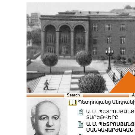
Search
A
Պետրոսյանց Անդրանիկ 
Ա. Մ. ՊԵՏՐՈՍՅԱՆ
ՏԱՐԵԹՎԵՐԸ
Ա. Մ. ՊԵՏՐՈՍՅԱՆ
ՄԱՆԿԱՎԱՐԺԱԿԱՆ 