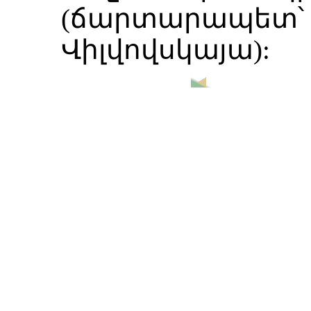
(ճարտարապետ՝
Վիլվովսկայա):