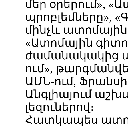
մեր օրերում», «
պրոբլեմները», 
մինչև ատոմային 
«Ատոմային գիտո
ժամանակակից պր
ում», թարգմանվ
ԱՄՆ-ում, Ֆրանսի
Անգլիայում աշխ
լեզուներով։
Հատկապես ատոմ