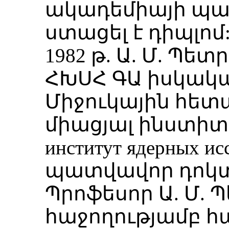
ակադեմիայի պա
ստացել է դիպլոմ
1982 թ. Ա. Մ. Պե
ՀԽՍՀ ԳԱ իսկակ
Միջուկային հետ
միացյալ ինստիտո
институт ядерных ис
պատվավոր դոկտ
Պրոֆեսոր Ա. Մ. 
հաջողությամբ հ