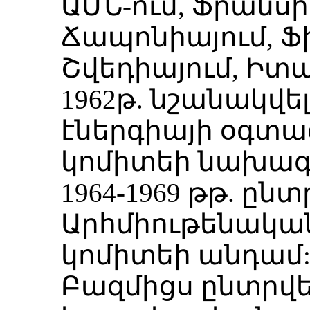
ԱՄՆ-ում, Ֆրանսիա
Ճապոնիայում, Ֆի
Շվեդիայում, Իտա
1962թ. նշանակվե
էներգիայի օգտ
կոմիտեի նախագ
1964-1969 թթ. ըն
Արհմիութենակա
կոմիտեի անդամ
Բազմիցս ընտրվե