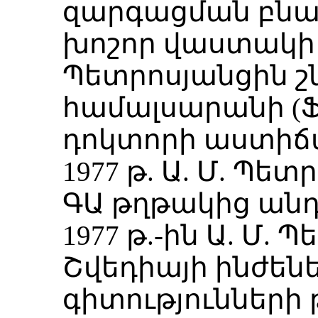
զարգացման բնա
խոշոր վաստակի հ
Պետրոսյանցին շն
համալսարանի (
դոկտորի աստիճ
1977 թ. Ա. Մ. Պե
ԳԱ թղթակից ան
1977 թ.-ին Ա. Մ.
Շվեդիայի ինժե
գիտություններ