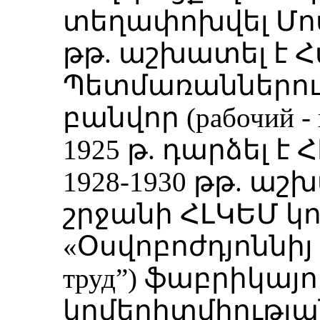
տեղափոխվել Մոսկ
թթ. աշխատել է 
Պետմառաններու
բանվոր (рабочий - 
1925 թ. դարձել է
1928-1930 թթ. ա
շրջանի ՀԼԿԵՄ կո
«Օսվոբոժդյոննիյ 
труд”) ֆաբրիկայ
կոմերիտմիությա