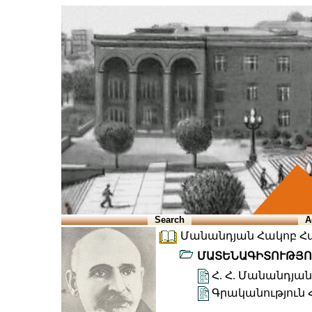
Search
A
Մանանդյան Հակոբ Հա
ՄԱՏԵՆԱԳԻՏՈՒԹՅՈ
Հ. Հ. Մանանդյա
Գրականություն 