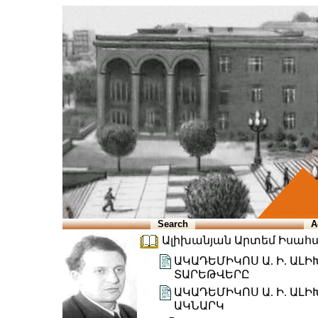
Search
A
Ալիխանյան Արտեմ Իսահակի
ԱԿԱԴԵՄԻԿՈՍ Ա. Ի. Ա
ՏԱՐԵԹՎԵՐԸ
ԱԿԱԴԵՄԻԿՈՍ Ա. Ի. ԱԼ
ԱԿՆԱՐԿ