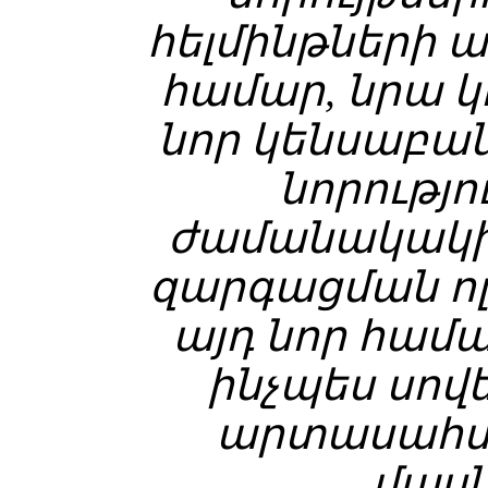
հելմինթների 
համար, նրա 
նոր կենսաբա
նորությո
ժամանակակի
զարգացման ոլ
այդ նոր համա
ինչպես սով
արտասահմ
մաս