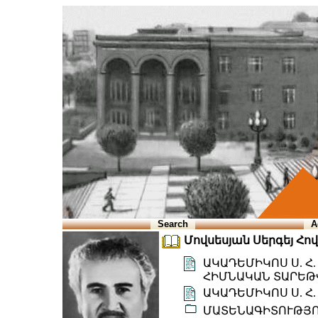
Search
A
Մովսեսյան Սերգեյ Հովհ
ԱԿԱԴԵՄԻԿՈՍ Ս. Հ
ՀԻՄՆԱԿԱՆ ՏԱՐԵԹ
ԱԿԱԴԵՄԻԿՈՍ Ս. Հ
ՄԱՏԵՆԱԳԻՏՈՒԹՅ