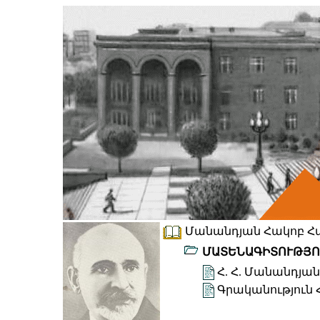
Մանանդյան Հակոբ Հա
ՄԱՏԵՆԱԳԻՏՈՒԹՅՈ
Հ. Հ. Մանանդյա
Գրականություն 