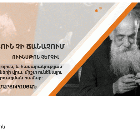
HOME
HELP
PREFERENCES
ին