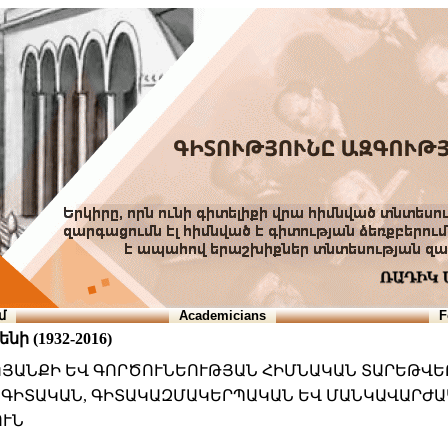
մ
Academicians
F
ի (1932-2016)
 ԿՅԱՆՔԻ ԵՎ ԳՈՐԾՈՒՆԵՈՒԹՅԱՆ ՀԻՄՆԱԿԱՆ ՏԱՐԵԹՎԵ
ԻԻ ԳԻՏԱԿԱՆ, ԳԻՏԱԿԱԶՄԱԿԵՐՊԱԿԱՆ ԵՎ ՄԱՆԿԱՎԱՐԺ
ՈՒՆ