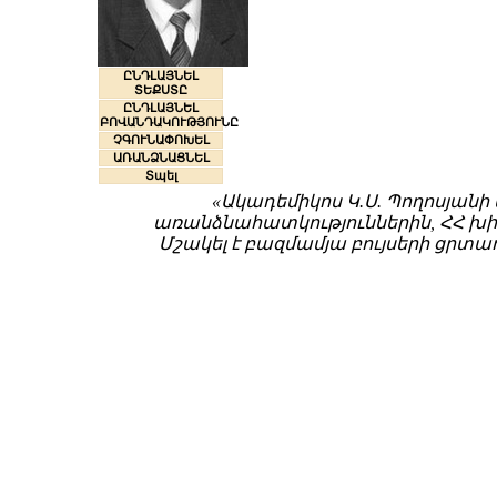
ԸՆԴԼԱՅՆԵԼ
ՏԵՔՍՏԸ
ԸՆԴԼԱՅՆԵԼ
ԲՈՎԱՆԴԱԿՈՒԹՅՈՒՆԸ
ՉԳՈՒՆԱՓՈԽԵԼ
ԱՌԱՆՁՆԱՑՆԵԼ
Տպել
«Ակադեմիկոս Կ.Ս. Պողոսյան
առանձնահատկություններին, ՀՀ խիս
Մշակել է բազմամյա բույսերի ցրտ