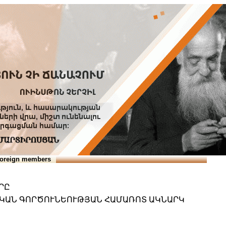
Տուն
Օգնություն
ՆԱԽԱՊԱՏՎՈՒԹՅՈՒՆՆԵՐ
oreign members
ՐԸ
ԱԿԱՆ ԳՈՐԾՈՒՆԵՈՒԹՅԱՆ ՀԱՄԱՌՈՏ ԱԿՆԱՐԿ