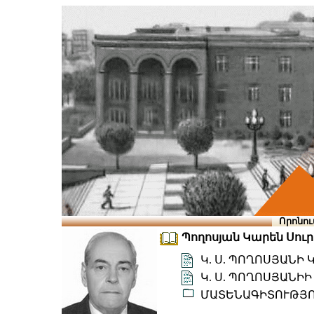
Որոնու
Պողոսյան Կարեն Սուրեն
Կ. Ս. ՊՈՂՈՍՅԱՆԻ
Կ. Ս. ՊՈՂՈՍՅԱՆ
ՄԱՏԵՆԱԳԻՏՈՒԹՅ