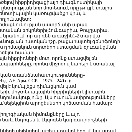
րծելով հիբրիդիզացիայի դիագնոստիկայի
նտրության նոր մոտեցում, որը թույլ է տալիս
 գենոտիպային կառուցվածքի վրա, և
րդյունավետ:
դիմացկունության աստիճանի արագ
իստական երկրների(Հունգարիա, Բուլղարիա,
 նրանում, որ արդեն առաջին1-2 տարվա
ունության հատկանիշը, բացահայտել գենոֆոնդի
քս դիմացկուն սորտերի ստացման զուգակցման
ծելու համար:
յն հիբրիդների մոտ, որոնք ստացվել են
ապարհները, որոնց միջոցով կարելի է ստանալ
ոգիական առանձնահատկությունները»
. АН Арм. ССР. – 1975. –240 с.):
լ է կոմպլեքս դիմացկուն կամ
ի, միջտեսակային հիբրիդների էլիտային
դունակությունը: Այս ուսումնասիրությունները
լև՝սելեկցիոն պրոցեսների կրճատման համար:
լոգիական հիմունքները և այդ
 նաև էնդոգեն և էկզոգեն կարգավորիչների
կների սելեկցիոն աշխատանքներում, նպատակ