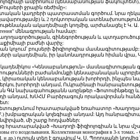
լոգիայի ամբիոնում (կենսաբանության ֆակուլտետ)
ույսերի ջրային ռեժիմը»:
աև գիտական կադրերի պատրաստման գործում. նրա ղե
ավարությամբ) և 2 դոկտորական ատենախոսություն:v 
ութենական ակադեմիայի կողմից, արժանացել է Կ. Ա. Տ
 растения” մենագրության համար:
ն Խաղողագործության, գինեգործության և պտղաբո
սաքիմիայի բաժնի վարիչ:
կան կոչում՝ բույսերի ֆիզիոլոգիա մասնագիտությամբ:
ների ակադեմիան, իր կանոնադրության հիման վրա, Կ.
ԱԱ ակադեմիկոս «Կենսաբանություն» մասնագիտության գ
 գիտությունների բաժանմունքի կենսաբանական պրոբլ
 կիրառական կենսաբանության խորհրդի, ինչպես 
երկու խորհրդի անդամ, Ուկրաինայի հանրապետութ
 ԳԱ նախագահությանն առընթեր «Ֆոտոսինթեզը և պրո
որհրդի անդամ, ԽՍՀՄ Բարձրագույն որակավորման հանձ
ետ:
րապետությունում հրատարակված եռահատոր «Խաղողագ
86—1987.) խմբագրական կոլեգիայի անդամ: Այդ հանրագ
վիրված, մի շարք հոդվածներ:
մից հրատարակված «Խաղողի ֆիզիոլոգիան և նրա մշ
его возделывания. Коллективная монография в 3-х томах. - Соф
28 с. Стоев К. Д. и др.) ուրույն տեղ է գրավում Կ. Ս. Պողոս