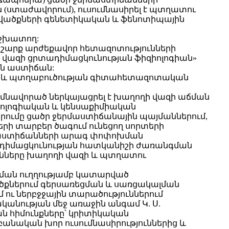
 (ստաժավորում), ուսումնասիրել է պտղատու
ւսվածքների գենետիկական և ֆենոտիպային
աշխատող:
շարք արժեքավոր հետազոտությունների
ղի վազի ցրտադիմացկունության ֆիզիոլոգիան»
կան աստիճան:
թյան և պտղաբուծության գիտահետազոտական
իմնավորած ներկայացրել է խաղողի վազի աճման
իոլոգիական և կենսաքիմիական
րումը ցածր ջերմաստիճանային պայմաններում,
րի տարբեր ծագում ունեցող սորտերի
րմաստիճանների արագ փոփոխման
տադիմացկունության հատկանիշի ժառանգման
ւնները խաղողի վազի և պտղատու
անման ուղղությամբ կատարված
ծքներում գերսառեցման և սառցակալման
 ու ներբջջային տարածություններում
կանության մեջ առաջին անգամ Կ. Ս.
ան հիմունքները՝ կրիտիկական
անական խոր ուսումնասիրություններից և