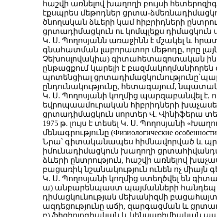
հաշվի առնելով խաղողի բույսի հետերոզ
էքսպրես մեթոդներ ցրտա-ձմեռնադիմացկուն
ծնողական ձևերի կամ հիբրիդների ընտրութ
ցրտադիմացկուն ու կոմպլեքս դիմացկուն
Կ. Ս. Պողոսյանն առաջինն է մշակել և
գնահատման լաբորատոր մեթոդը, որը լայն
Չեխոսլովակիա) գիտահետազոտական ինստի
ընթացքում կարելի է բազմակողմանիորեն 
պոտենցիալ ցրտադիմացկունությունը՝պար
ընդունակությունը, հետագայում, նպատա
Կ. Ս. Պողոսյանի կողմից պարզաբանվել է,
եվրոպաամուրական հիբրիդների խաչասերու
ցրտադիմացկուն սորտեր Վ. Վինիֆերա տե
1975 թ. լույս է տեսել Կ. Ս. Պողոսյանի 
մենագրությունը (Физиологические особенности мор
Նրա՝ գիտականապես հիմնավորված և պրակ
իմունադիմացկուն խաղողի ցրտահիվանդա
ձևերի ընտրություն, հաշվի առնելով խաչա
բացառիկ նշանակություն ունեն ոչ միայն
Կ. Ս. Պողոսյանի կողմից ստեղծվել են գիտակ
ա) անբարենպաստ պայմանների հանդեպ խ
դիմացկունության մեխանիզմի բացահայտու
ազդեցությունը աճի, զարգացման և ցրտա
բ) ֆիզիոլոգիական և կենսաքիմիական 