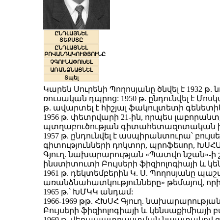
ԸՆԴԼԱՅՆԵԼ
ՏԵՔՍՏԸ
ԸՆԴԼԱՅՆԵԼ
ԲՈՎԱՆԴԱԿՈՒԹՅՈՒՆԸ
ՉԳՈՒՆԱՓՈԽԵԼ
ԱՌԱՆՁՆԱՑՆԵԼ
Տպել
Կարեն Սուրենի Պողոսյանը ծնվել է 1932 թ. ն
ռուսական դպրոց: 1950 թ. ընդունվել է 
թ. ավարտել է հիշյալ ֆակուլտետի գենետի
1956 թ. փետրվարի 21-ին, որպես լաբորա
պտղաբուծության գիտահետազոտական ինս
1957 թ. ընդունվել է ասպիրանտուրա՝ բո
գիտությունների դոկտոր, պրոֆեսոր, ԽՍՀՄ
Գյուղ. նախարարության «Պատվո նշան»-
ինստիտուտի Բույսերի ֆիզիոլոգիայի և 
1961 թ. դեկտեմբերին Կ. Ս. Պողոսյանը 
առանձնահատկությունները» թեմայով, որ
1965 թ.՝ ԽՄԿԿ անդամ:
1966-1969 թթ. ՀԽՍՀ Գյուղ. նախարարու
Բույսերի ֆիզիոլոգիայի և կենսաքիմիայ
1969 թ. վերապատրաստման նպատակով գոր