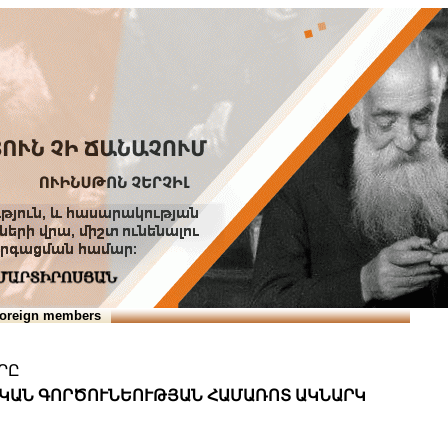
Տուն
Օգնություն
ՆԱԽԱՊԱՏՎՈՒԹՅՈՒՆՆԵՐ
oreign members
ՐԸ
ԱԿԱՆ ԳՈՐԾՈՒՆԵՈՒԹՅԱՆ ՀԱՄԱՌՈՏ ԱԿՆԱՐԿ