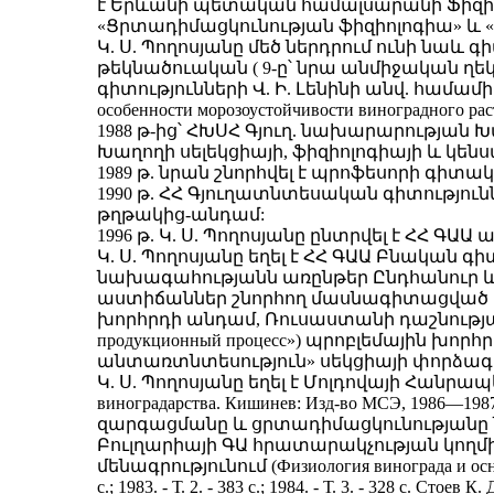
է Երևանի պետական համալսարանի Ֆիզիո
«Ցրտադիմացկունության ֆիզիոլոգիա» և «Բ
Կ. Ս. Պողոսյանը մեծ ներդրում ունի ն
թեկնածուական ( 9-ը՝ նրա անմիջական ղեկ
գիտությունների Վ. Ի. Լենինի անվ. համամի
особенности морозоустойчивости виноградного
1988 թ-ից՝ ՀԽՍՀ Գյուղ. նախարարությա
Խաղողի սելեկցիայի, ֆիզիոլոգիայի և կեն
1989 թ. նրան շնորհվել է պրոֆեսորի գիտա
1990 թ. ՀՀ Գյուղատնտեսական գիտություն
թղթակից-անդամ:
1996 թ. Կ. Ս. Պողոսյանը ընտրվել է ՀՀ Գ
Կ. Ս. Պողոսյանը եղել է ՀՀ ԳԱԱ Բնական
նախագահությանն առընթեր Ընդհանուր և
աստիճաններ շնորհող մասնագիտացված 
խորհրդի անդամ, Ռուսաստանի դաշնության
продукционный процесс») պրոբլեմային խ
անտառտնտեսություն» սեկցիայի փորձագ
Կ. Ս. Պողոսյանը եղել է Մոլդովայի Հան
виноградарства. Кишинев: Изд-во МСЭ, 19
զարգացմանը և ցրտադիմացկունությանը ն
Բուլղարիայի ԳԱ հրատարակչության կող
մենագրությունում (Физиология винограда и основы 
с.; 1983. - Т. 2. - 383 с.; 1984. - Т. 3. - 3