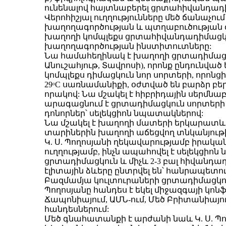
ունենալով հայտնաբերել ցրտահիվանդադի
Վերոհիշյալ ուղղությունները մեծ ճանաչում
խաղողագործության և պտղաբուծության 
խաղողի կոմպլեքս ցրտահիվանդադիմացկուն
խաղողագործության ինստիտուտները:
Նա համահեղինակ է խաղողի ցրտադիմացկո
Անուշահյութ, Տավրոսի), որոնք ընդուն
կոմպլեքս դիմացկուն նոր սորտերի, որոնցի
29ᵒС սառնամանիքի, օժտված են բարձր բե
որակով: Նա մշակել է հիբրիդային սերմ
արագացնում է ցրտադիմացկուն սորտերի 
դոնորներ՝ սելեկցիոն նպատակներով:
Նա մշակել է խաղողի մատերի երկարատև
տարիներին խաղողի աճեցվող տնկանյու
Կ. Ս. Պողոսյանի ղեկավարությամբ իրա
ուղղությամբ, ինչն ապահովել է սելեկցիոն
ցրտադիմացկուն և միչև 2-3 բալ հիվանդա
էլիտային ձևերը ընտրվել են՝ հանրապետո
Բազմամյա կուլտուրաների ցրտադիմացկունո
Պողոսյանը հանդես է եկել միջազգայի կոնֆ
Ճապոնիայում, ԱՄՆ-ում, Մեծ Բրիտանիայ
հանդեսներում:
Մեծ գնահատանքի է արժանի նաև Կ. Ս. Պո