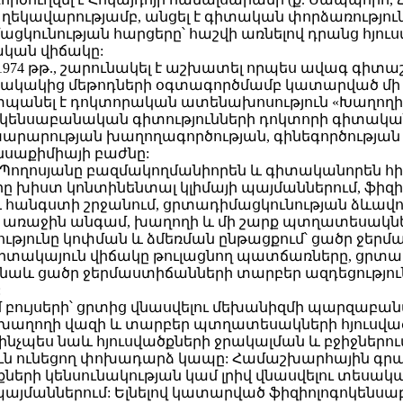
 ղեկավարությամբ, անցել է գիտական փորձառություն
ացկունության հարցերը՝ հաշվի առնելով դրանց հյո
ական վիճակը:
-1974 թթ., շարունակել է աշխատել որպես ավագ գիտ
ակակից մեթոդների օգտագործմամբ կատարված մի 
, պաշտպանել է դոկտորական ատենախոսություն «Խաղո
րհվել կենսաբանական գիտությունների դոկտորի գիտա
ղ. նախարարության խաղողագործության, գինեգործու
ենսաքիմիայի բաժնը:
 Պողոսյանը բազմակողմանիորեն և գիտականորեն հ
ը խիստ կոնտինենտալ կլիմայի պայմաններում, ֆիզ
 հանգստի շրջանում, ցրտադիմացկունության ձևավո
 առաջին անգամ, խաղողի և մի շարք պտղատեսակնե
թյունը կոփման և ձմեռման ընթացքում՝ ցածր ջե
 ցրտակայուն վիճակը թուլացնող պատճառները, ցր
ս նաև ցածր ջերմաստիճանների տարբեր ազդեցությո
:
մ բույսերի՝ ցրտից վնասվելու մեխանիզմի պարզաբ
է խաղողի վազի և տարբեր պտղատեսակների հյուսվա
նչպես նաև հյուսվածքների ջրակալման և բջիջներում
ուն ունեցող փոխադարձ կապը: Համաշխարհային գրա
քների կենսունակության կամ լրիվ վնասվելու տեսակ
յմաններում: Ելնելով կատարված ֆիզիոլոգոկենսաբ