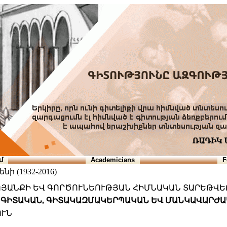
մ
Academicians
F
ի (1932-2016)
 ԿՅԱՆՔԻ ԵՎ ԳՈՐԾՈՒՆԵՈՒԹՅԱՆ ՀԻՄՆԱԿԱՆ ՏԱՐԵԹՎԵ
ԻԻ ԳԻՏԱԿԱՆ, ԳԻՏԱԿԱԶՄԱԿԵՐՊԱԿԱՆ ԵՎ ՄԱՆԿԱՎԱՐԺ
ՈՒՆ