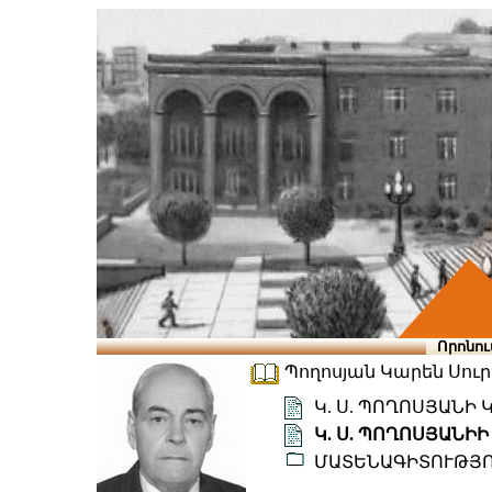
Որոնու
Պողոսյան Կարեն Սուրեն
Կ. Ս. ՊՈՂՈՍՅԱՆԻ
Կ. Ս. ՊՈՂՈՍՅԱՆ
ՄԱՏԵՆԱԳԻՏՈՒԹՅ