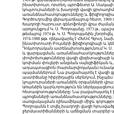
ինստիտուտ, որտեղ, պրոֆեսոր Ա. Սակայի
կուլտուրաների և խաղողի վազի ցրտադիմ
առանձնահատկությունները և ֆիզիոլոգի
Գործուղումից վերադառնալուց հետո, 1969
Խաղողի հարուստ գենոֆոնդի վրա ժաման
արդյունքում Կ. Ս. Պողոսյանը, 1973 թ.
թեմայով: 1974 թ. Կ. Ս. Պողոսյանին շնո
1974-1988 թթ. ղեկավարել է ՀԽՍՀ Գյու
ինստիտուտի Բույսերի ֆիզիոլոգիայի և կ
Դոկտորական ատենախոսությունում Կ. Ս.
և զարգացման, առանձնահատկություններ
փոփոխությունները վազի վեգետացիայի և
կոփման փուլերի անցման սպեցիֆիկան և,
ադապտացիոն (հարմարվողական) ունակու
պայմաններում: Նա բացահայտել է վազի
աստիճանը հիբրիդային սերնդում, ինչպե
կուլտուրաների առանձին օրգանների վրա
Առանձին կարևորություն են ներկայացնու
հետազոտությունները: Նա բացահայտել 
պրոցեսների առանձնահատկությունները, ի
սառցակալման դինամիկայի միջև գոյությ
Պողոսյանն է տվել խաղողի վազի հյուսված
ջերմաստիճանների և աճեցման տարբեր պա