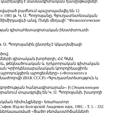
, կարդացել է մասնագիտական դասընթացներ՝
կավարած բաժնում պաշտպանվել են 12
1981 թ. Կ. Ս. Պողոսյանը, Գյուղատնտեսական
իմիրյազևի անվ. Ոսկե մեդալի՝ “Физиологические
ւծության գիտահետազոտական ինստիտուտի
 Ս. Պողոսյանին ընտրել է Ակադեմիայի
ծով:
եմների գիտական խորհրդի, ՀՀ ԳԱԱ
նաև, թեկնածուական և դոկտորական գիտական
յան Կրիոկենսաբանական կոորդինացիոն
դուկցիոն պրոցեսները» («Фотосинтез и
նաժողովի (ВАК СССР) «Գյուղատնտեսություն և
ործության հանրագիտարան»- ի (Энциклопедия
իտարանում տպագրվել են Կ. Ս. Պողոսյանի, խաղողի
ակման հիմունքները» եռահատոր
ия: Изд-во Болгарской Академии наук, 1981. - Т. 1. - 332
յանի կողմից ներկայացված «Ցածր ջերմաստիճանների