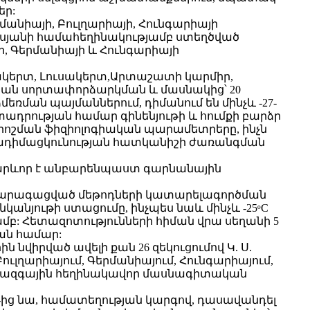
եր:
երմանիայի, Բուլղարիայի, Հունգարիայի
սյանի համահեղինակությամբ ստեղծված
, Գերմանիայի և Հունգարիայի
շակերտ, Լուսակերտ,Արտաշատի կարմիր,
ական սորտափորձարկման և մասնակից՝ 20
մեռման պայմաններում, դիմանում են մինչև -27-
ադրության համար գինենյութի և հումքի բարձր
որոշման ֆիզիոլոգիական պարամետրերը, ինչն
րտադիմացկունության հատկանիշի ժառանգման
կարևոր է անբարենպաստ գարնանային
ն արագացված մեթոդների կատարելագործման
նկանյութի ստացումը, ինչպես նաև մինչև -25ᵒС
մբ: Հետազոտությունների հիման վրա սեղանի 5
յան համար:
նվիրված ավելի քան 26 զեկուցումով Կ. Ս.
ուլղարիայում, Գերմանիայում, Հունգարիայում,
 միջազգային հեղինակավոր մասնագիտական
թ-ից նա, համատեղության կարգով, դասավանդել