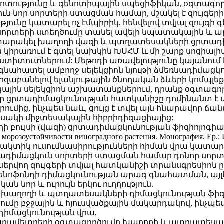
իգոտությունը և գենոտիպային սպեցիֆիկան, օգտագո
 նոր սորտերի ստացման համար, մշակել է զույգերի ը
յունը կատարել ոչ էմպիրիկ, հենվելով տվյալ զույգի
 սորտերի ստեղծումը տանել ավելի նպատակային և ա
 հրատարակել խաղողի վազի և պտղատեսակների ցրտա
 կիրառում է գտել նախկին ԽՍՀՄ և մի շարք սոցիալ
տուտներում: Մեթոդի առավելությունը կայանում է
գնահատել ամբողջ սելեկցիոն նյութի ձմեռնադիմացկ
զաբանելով ելանյութային ծնողական ձևերի կոմպլե
կային սելեկցիոն աշխատանքներում, դրանք օգտագոր
 որ ցրտադիմացկունության հատկանիշը դոմինանտ է ա
մից, ինչպես նաև, ցույց է տվել այն հնարավոր ճան
սակի միջտեսակային հիբրիդիզացիայից:
«Խաղողի բույսի (վազի) ցրտադիմացկունության ֆիզիոլ
озоустойчивости виноградного растения. Монография. Ер.: Изд
տիկ ուսումնասիրությունների հիման վրա կատարվե
դիմացկուն սորտերի ստացման համար դոնոր սորտեր
սերվող զույգերի տվյալ հատկանիշի տրանսգրեսիոն ըն
 գենոֆոնդի դիմացկունության արագ գնահատման, այ
ան նոր և ուրույն երկու ուղղություն.
աղողի և պտղատեսակների դիմացկունության ֆիզիո
մը բջջային և հյուսվածքային մակարդակով, ինչպես
դիմացկունության վրա,
պարամետրերի օգտագործումը խաղողի և պտղատեսա