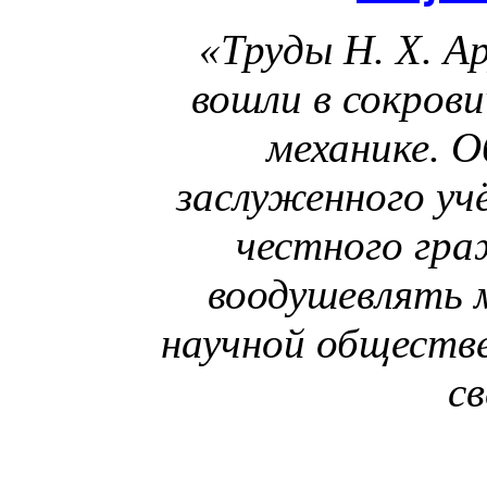
«Труды Н. Х. А
вошли в сокров
механике. 
заслуженного уч
честного гра
воодушевлять 
научной обществ
с