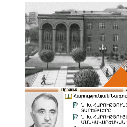
Որոնում
Հարությունյան Նագուշ
Ն. Խ. ՀԱՐՈՒԹՅՈՒ
ՏԱՐԵԹՎԵՐԸ
Ն. Խ. ՀԱՐՈՒԹՅՈՒ
ՄԱՆԿԱՎԱՐԺԱԿԱՆ 