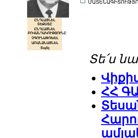
ՄԱՏԵՆԱԳԻՏՈՒԹՅ
ԸՆԴԼԱՅՆԵԼ
ՏԵՔՍՏԸ
ԸՆԴԼԱՅՆԵԼ
ԲՈՎԱՆԴԱԿՈՒԹՅՈՒՆԸ
ՉԳՈՒՆԱՓՈԽԵԼ
ԱՌԱՆՁՆԱՑՆԵԼ
Տպել
Տե՛ս նա
Վիքի
ՀՀ Գ
Տեսան
Հարու
ամյա