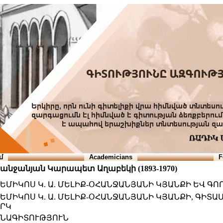
մ
Academicians
F
հանջանյան Կարապետ Աղաբեկի (1893-1970)
ԵՄԻԿՈՍ Կ. Ա. ՄԵԼԻՔ-ՕՀԱՆՋԱՆՅԱՆԻ ԿՅԱՆՔԻ ԵՎ Գ
ԵՄԻԿՈՍ Կ. Ա. ՄԵԼԻՔ-ՕՀԱՆՋԱՆՅԱՆԻ ԿՅԱՆՔԻ, ԳԻ
ՐԿ
ՆԱԳԻՏՈՒԹՅՈՒՆ