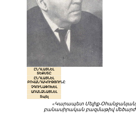
ԸՆԴԼԱՅՆԵԼ
ՏԵՔՍՏԸ
ԸՆԴԼԱՅՆԵԼ
ԲՈՎԱՆԴԱԿՈՒԹՅՈՒՆԸ
ՉԳՈՒՆԱՓՈԽԵԼ
ԱՌԱՆՁՆԱՑՆԵԼ
Տպել
«Կարապետ Մելիք-Օհանջանյանը 
բանասիրական բազմաթիվ մեծարժեք ե