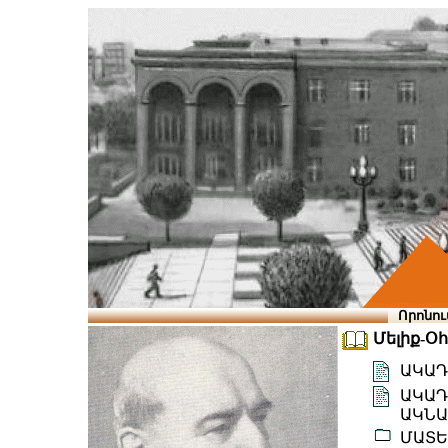
Որոնու
Մելիք-Օ
ԱԿԱԴ
ԱԿԱԴ
ԱԿՆԱ
ՄԱՏԵ