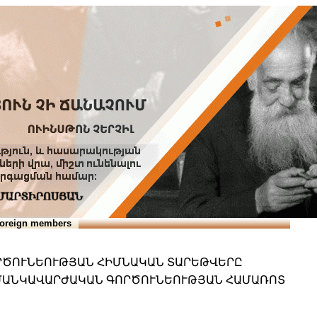
Տուն
Օգնություն
ՆԱԽԱՊԱՏՎՈՒԹՅՈՒՆՆԵՐ
oreign members
ՈՐԾՈՒՆԵՈՒԹՅԱՆ ՀԻՄՆԱԿԱՆ ՏԱՐԵԹՎԵՐԸ
ՏԱՄԱՆԿԱՎԱՐԺԱԿԱՆ ԳՈՐԾՈՒՆԵՈՒԹՅԱՆ ՀԱՄԱՌՈՏ