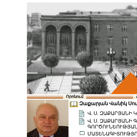
Որոնում
Զաքարյան Վանիկ Սուրե
Վ. Ս. ԶԱՔԱՐՅԱՆԻ
Վ. Ս. ԶԱՔԱՐՅԱՆԻ
ԳՈՐԾՈՒՆԵՈՒԹՅԱՆ
ՄԱՏԵՆԱԳԻՏՈՒԹՅ