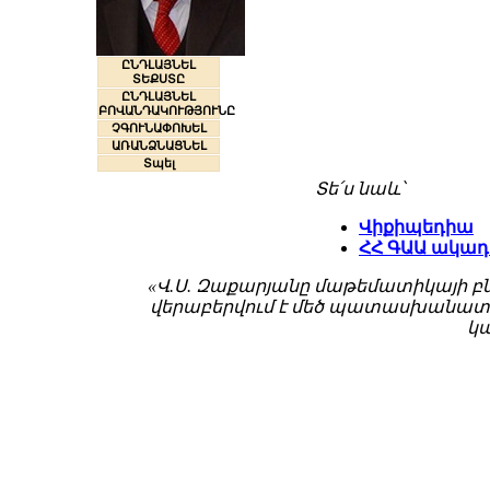
ԸՆԴԼԱՅՆԵԼ
ՏԵՔՍՏԸ
ԸՆԴԼԱՅՆԵԼ
ԲՈՎԱՆԴԱԿՈՒԹՅՈՒՆԸ
ՉԳՈՒՆԱՓՈԽԵԼ
ԱՌԱՆՁՆԱՑՆԵԼ
Տպել
Տե՛ս նաև՝
Վիքիպեդիա
ՀՀ ԳԱԱ ակադ
«Վ.Ս. Զաքարյանը մաթեմատիկայի բ
վերաբերվում է մեծ պատասխանատվ
կ