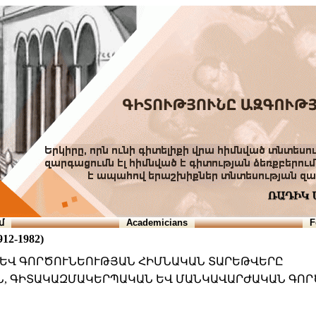
մ
Academicians
F
2-1982)
Ի ԵՎ ԳՈՐԾՈՒՆԵՈՒԹՅԱՆ ՀԻՄՆԱԿԱՆ ՏԱՐԵԹՎԵՐԸ
ԱՆ, ԳԻՏԱԿԱԶՄԱԿԵՐՊԱԿԱՆ ԵՎ ՄԱՆԿԱՎԱՐԺԱԿԱՆ ԳՈ