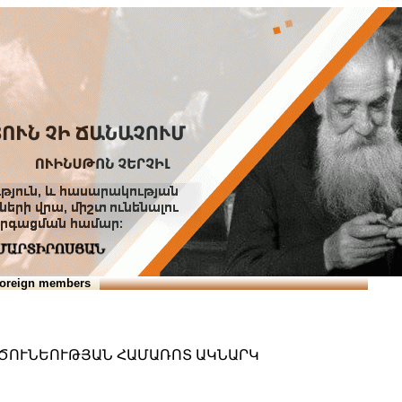
Տուն
Օգնություն
ՆԱԽԱՊԱՏՎՈՒԹՅՈՒՆՆԵՐ
oreign members
ՐԾՈՒՆԵՈՒԹՅԱՆ ՀԱՄԱՌՈՏ ԱԿՆԱՐԿ