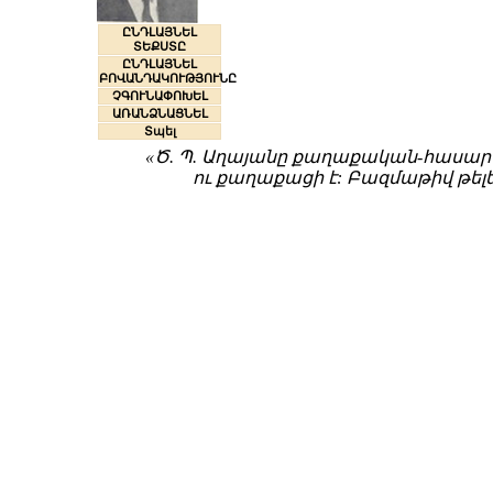
ԸՆԴԼԱՅՆԵԼ
ՏԵՔՍՏԸ
ԸՆԴԼԱՅՆԵԼ
ԲՈՎԱՆԴԱԿՈՒԹՅՈՒՆԸ
ՉԳՈՒՆԱՓՈԽԵԼ
ԱՌԱՆՁՆԱՑՆԵԼ
Տպել
«Ծ. Պ. Աղայանը քաղաքական-հասար
ու քաղաքացի է: Բազմաթիվ թելե