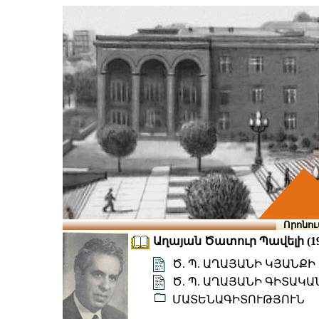
Որոնու
Աղայան Ծատուր Պավելի (191
Ծ. Պ. ԱՂԱՅԱՆԻ ԿՅԱՆՔ
Ծ. Պ. ԱՂԱՅԱՆԻ ԳԻՏԱԿ
ՄԱՏԵՆԱԳԻՏՈՒԹՅՈՒՆ