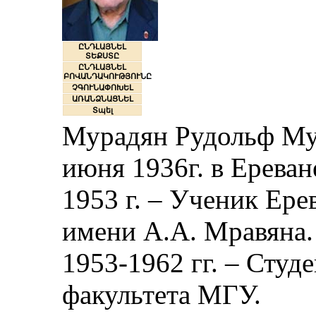
ԸՆԴԼԱՅՆԵԼ
ՏԵՔՍՏԸ
ԸՆԴԼԱՅՆԵԼ
ԲՈՎԱՆԴԱԿՈՒԹՅՈՒՆԸ
ՉԳՈՒՆԱՓՈԽԵԼ
ԱՌԱՆՁՆԱՑՆԵԼ
Տպել
Мурадян Рудольф Мур
июня 1936г. в Ереван
1953 г. – Ученик Ер
имени А.А. Мравяна.
1953-1962 гг. – Студ
факультета МГУ.