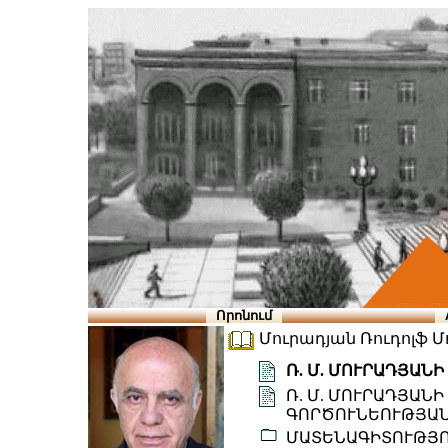
Որոնում
Մուրադյան Ռուդոլֆ Մո
Ռ. Մ. ՄՈՒՐԱԴՅԱՆ
Ռ. Մ. ՄՈՒՐԱԴՅԱՆ
ԳՈՐԾՈՒՆԵՈՒԹՅԱՆ
ՄԱՏԵՆԱԳԻՏՈՒԹՅ